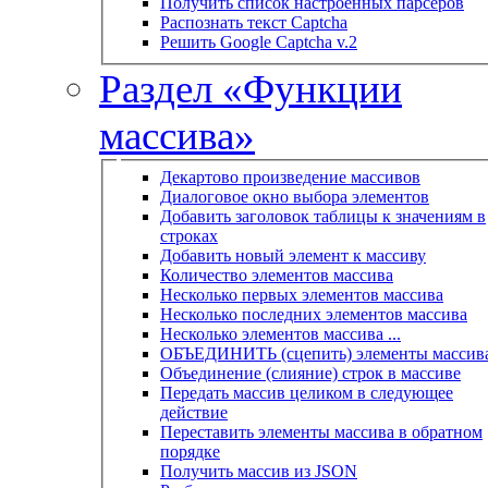
Получить список настроенных парсеров
Распознать текст Captcha
Решить Google Captcha v.2
Раздел «Функции
массива»
Декартово произведение массивов
Диалоговое окно выбора элементов
Добавить заголовок таблицы к значениям в
строках
Добавить новый элемент к массиву
Количество элементов массива
Несколько первых элементов массива
Несколько последних элементов массива
Несколько элементов массива ...
ОБЪЕДИНИТЬ (сцепить) элементы массив
Объединение (слияние) строк в массиве
Передать массив целиком в следующее
действие
Переставить элементы массива в обратном
порядке
Получить массив из JSON