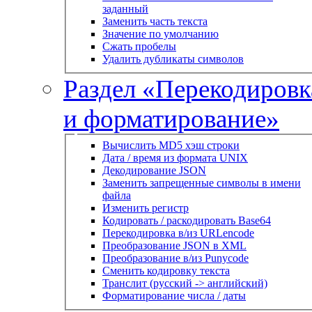
заданный
Заменить часть текста
Значение по умолчанию
Сжать пробелы
Удалить дубликаты символов
Раздел «Перекодировк
и форматирование»
Вычислить MD5 хэш строки
Дата / время из формата UNIX
Декодирование JSON
Заменить запрещенные символы в имени
файла
Изменить регистр
Кодировать / раскодировать Base64
Перекодировка в/из URLencode
Преобразование JSON в XML
Преобразование в/из Punycode
Сменить кодировку текста
Транслит (русский -> английский)
Форматирование числа / даты