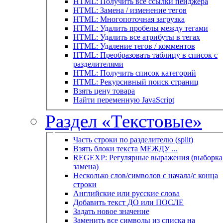
HTML: Получить все ссылки пейджера
HTML: Замена / изменение тегов
HTML: Многопоточная загрузка
HTML: Удалить пробелы между тегами
HTML: Удалить все атрибуты в тегах
HTML: Удаление тегов / комментов
HTML: Преобразовать таблицу в список с
разделителями
HTML: Получить список категорий
HTML: Рекурсивный поиск страниц
Взять цену товара
Найти переменную JavaScript
Раздел «Текстовые»
Часть строки по разделителю (split)
Взять блоки текста МЕЖДУ ...
REGEXP: Регулярные выражения (выборка 
замена)
Несколько слов/символов с начала/с конца
строки
Английские или русские слова
Добавить текст ДО или ПОСЛЕ
Задать новое значение
Заменить все символы из списка на