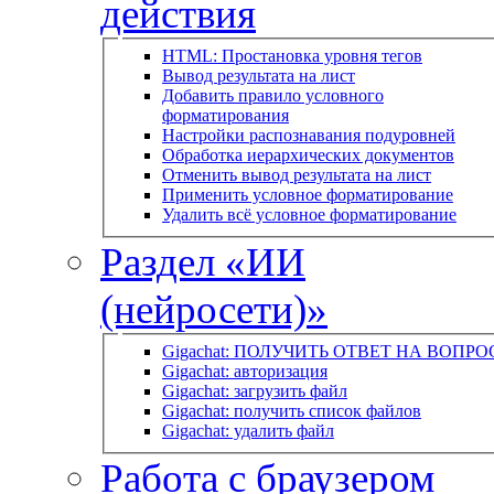
действия
HTML: Простановка уровня тегов
Вывод результата на лист
Добавить правило условного
форматирования
Настройки распознавания подуровней
Обработка иерархических документов
Отменить вывод результата на лист
Применить условное форматирование
Удалить всё условное форматирование
Раздел «ИИ
(нейросети)»
Gigachat: ПОЛУЧИТЬ ОТВЕТ НА ВОПРО
Gigachat: авторизация
Gigachat: загрузить файл
Gigachat: получить список файлов
Gigachat: удалить файл
Работа с браузером