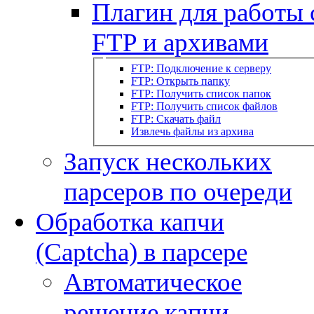
Плагин для работы 
FTP и архивами
FTP: Подключение к серверу
FTP: Открыть папку
FTP: Получить список папок
FTP: Получить список файлов
FTP: Скачать файл
Извлечь файлы из архива
Запуск нескольких
парсеров по очереди
Обработка капчи
(Captcha) в парсере
Автоматическое
решение капчи