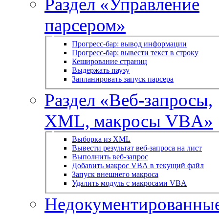
Раздел «Управление
парсером»
Прогресс-бар: вывод информации
Прогресс-бар: вывести текст в строку
Кеширование страниц
Выдержать паузу
Запланировать запуск парсера
Раздел «Веб-запросы,
XML, макросы VBA»
Выборка из XML
Вывести результат веб-запроса на лист
Выполнить веб-запрос
Добавить макрос VBA в текущий файл
Запуск внешнего макроса
Удалить модуль с макросами VBA
Недокументированны