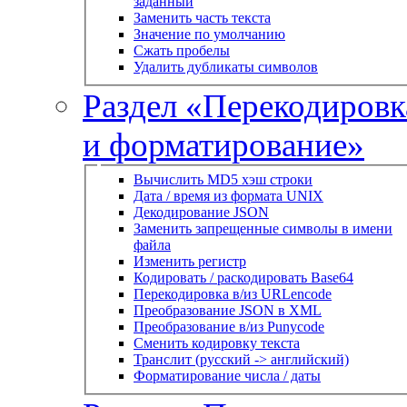
заданный
Заменить часть текста
Значение по умолчанию
Сжать пробелы
Удалить дубликаты символов
Раздел «Перекодировк
и форматирование»
Вычислить MD5 хэш строки
Дата / время из формата UNIX
Декодирование JSON
Заменить запрещенные символы в имени
файла
Изменить регистр
Кодировать / раскодировать Base64
Перекодировка в/из URLencode
Преобразование JSON в XML
Преобразование в/из Punycode
Сменить кодировку текста
Транслит (русский -> английский)
Форматирование числа / даты