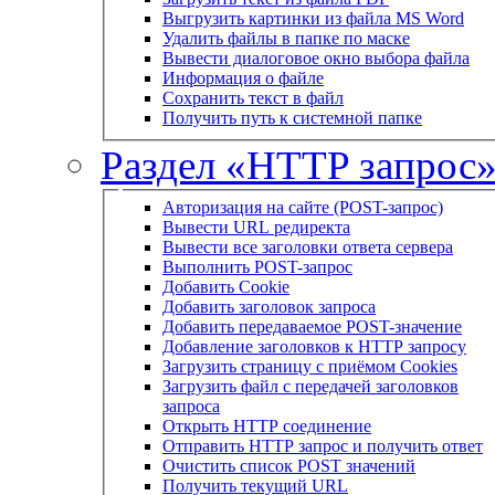
Выгрузить картинки из файла MS Word
Удалить файлы в папке по маске
Вывести диалоговое окно выбора файла
Информация о файле
Сохранить текст в файл
Получить путь к системной папке
Раздел «HTTP запрос
Авторизация на сайте (POST-запрос)
Вывести URL редиректа
Вывести все заголовки ответа сервера
Выполнить POST-запрос
Добавить Cookie
Добавить заголовок запроса
Добавить передаваемое POST-значение
Добавление заголовков к HTTP запросу
Загрузить страницу с приёмом Cookies
Загрузить файл с передачей заголовков
запроса
Открыть HTTP соединение
Отправить HTTP запрос и получить ответ
Очистить список POST значений
Получить текущий URL