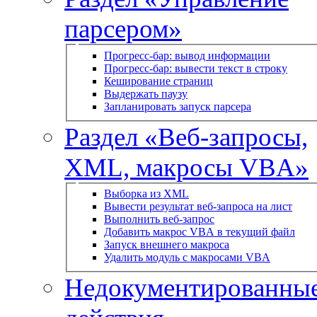
парсером»
Прогресс-бар: вывод информации
Прогресс-бар: вывести текст в строку
Кеширование страниц
Выдержать паузу
Запланировать запуск парсера
Раздел «Веб-запросы,
XML, макросы VBA»
Выборка из XML
Вывести результат веб-запроса на лист
Выполнить веб-запрос
Добавить макрос VBA в текущий файл
Запуск внешнего макроса
Удалить модуль с макросами VBA
Недокументированны