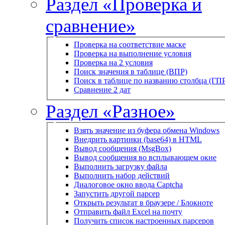
Раздел «Проверка и
сравнение»
Проверка на соответствие маске
Проверка на выполнение условия
Проверка на 2 условия
Поиск значения в таблице (ВПР)
Поиск в таблице по названию столбца (ГП
Сравнение 2 дат
Раздел «Разное»
Взять значение из буфера обмена Windows
Внедрить картинки (base64) в HTML
Вывод сообщения (MsgBox)
Вывод сообщения во всплывающем окне
Выполнить загрузку файла
Выполнить набор действий
Диалоговое окно ввода Captcha
Запустить другой парсер
Открыть результат в браузере / Блокноте
Отправить файл Excel на почту
Получить список настроенных парсеров