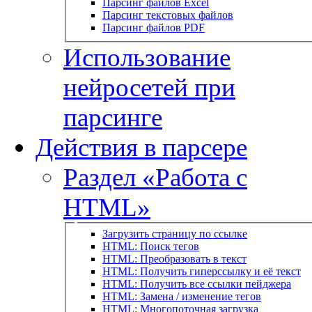
Парсинг файлов Excel
Парсинг текстовых файлов
Парсинг файлов PDF
Использование
нейросетей при
парсинге
Действия в парсере
Раздел «Работа с
HTML»
Загрузить страницу по ссылке
HTML: Поиск тегов
HTML: Преобразовать в текст
HTML: Получить гиперссылку и её текст
HTML: Получить все ссылки пейджера
HTML: Замена / изменение тегов
HTML: Многопоточная загрузка