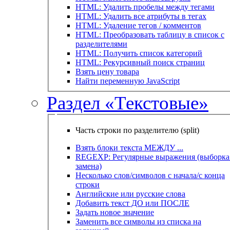
HTML: Удалить пробелы между тегами
HTML: Удалить все атрибуты в тегах
HTML: Удаление тегов / комментов
HTML: Преобразовать таблицу в список с
разделителями
HTML: Получить список категорий
HTML: Рекурсивный поиск страниц
Взять цену товара
Найти переменную JavaScript
Раздел «Текстовые»
Часть строки по разделителю (split)
Взять блоки текста МЕЖДУ ...
REGEXP: Регулярные выражения (выборка 
замена)
Несколько слов/символов с начала/с конца
строки
Английские или русские слова
Добавить текст ДО или ПОСЛЕ
Задать новое значение
Заменить все символы из списка на