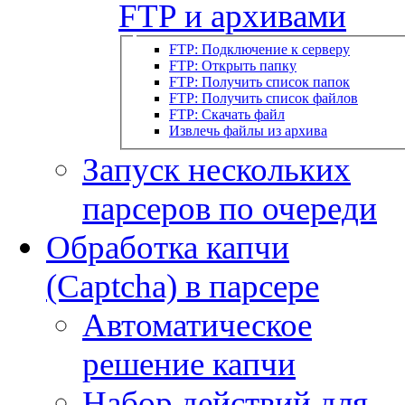
FTP и архивами
FTP: Подключение к серверу
FTP: Открыть папку
FTP: Получить список папок
FTP: Получить список файлов
FTP: Скачать файл
Извлечь файлы из архива
Запуск нескольких
парсеров по очереди
Обработка капчи
(Captcha) в парсере
Автоматическое
решение капчи
Набор действий для