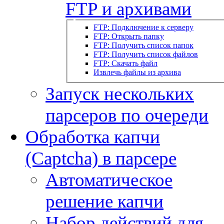
FTP и архивами
FTP: Подключение к серверу
FTP: Открыть папку
FTP: Получить список папок
FTP: Получить список файлов
FTP: Скачать файл
Извлечь файлы из архива
Запуск нескольких
парсеров по очереди
Обработка капчи
(Captcha) в парсере
Автоматическое
решение капчи
Набор действий для