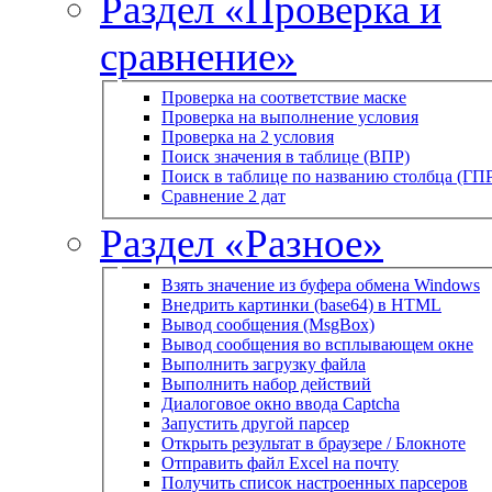
Раздел «Проверка и
сравнение»
Проверка на соответствие маске
Проверка на выполнение условия
Проверка на 2 условия
Поиск значения в таблице (ВПР)
Поиск в таблице по названию столбца (ГП
Сравнение 2 дат
Раздел «Разное»
Взять значение из буфера обмена Windows
Внедрить картинки (base64) в HTML
Вывод сообщения (MsgBox)
Вывод сообщения во всплывающем окне
Выполнить загрузку файла
Выполнить набор действий
Диалоговое окно ввода Captcha
Запустить другой парсер
Открыть результат в браузере / Блокноте
Отправить файл Excel на почту
Получить список настроенных парсеров