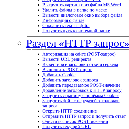
Выгрузить картинки из файла MS Word
Удалить файлы в папке по маске
Вывести диалоговое окно выбора файла
Информация о файле
Сохранить текст в файл
Получить путь к системной папке
Раздел «HTTP запрос
Авторизация на сайте (POST-запрос)
Вывести URL редиректа
Вывести все заголовки ответа сервера
Выполнить POST-запрос
Добавить Cookie
Добавить заголовок запроса
Добавить передаваемое POST-значение
Добавление заголовков к HTTP запросу
Загрузить страницу с приёмом Cookies
Загрузить файл с передачей заголовков
запроса
Открыть HTTP соединение
Отправить HTTP запрос и получить ответ
Очистить список POST значений
Получить текущий URL