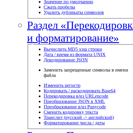
Значение по умолчанию
Сжать пробелы
Удалить дубликаты символов
Раздел «Перекодировк
и форматирование»
Вычислить MD5 хэш строки
Дата / время из формата UNIX
Декодирование JSON
Заменить запрещенные символы в имени
файла
Изменить регистр
Кодировать / раскодировать Base64
Перекодировка в/из URLencode
Преобразование JSON в XML
Преобразование в/из Punycode
Сменить кодировку текста
Транслит (русский -> английский)
Форматирование числа / даты