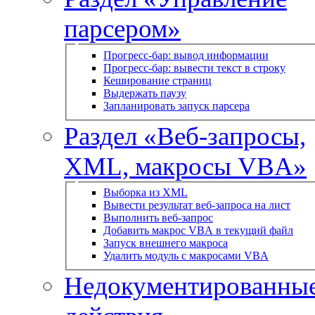
парсером»
Прогресс-бар: вывод информации
Прогресс-бар: вывести текст в строку
Кеширование страниц
Выдержать паузу
Запланировать запуск парсера
Раздел «Веб-запросы,
XML, макросы VBA»
Выборка из XML
Вывести результат веб-запроса на лист
Выполнить веб-запрос
Добавить макрос VBA в текущий файл
Запуск внешнего макроса
Удалить модуль с макросами VBA
Недокументированны