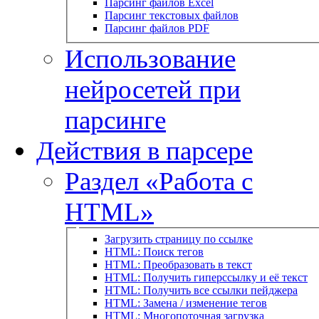
Парсинг файлов Excel
Парсинг текстовых файлов
Парсинг файлов PDF
Использование
нейросетей при
парсинге
Действия в парсере
Раздел «Работа с
HTML»
Загрузить страницу по ссылке
HTML: Поиск тегов
HTML: Преобразовать в текст
HTML: Получить гиперссылку и её текст
HTML: Получить все ссылки пейджера
HTML: Замена / изменение тегов
HTML: Многопоточная загрузка