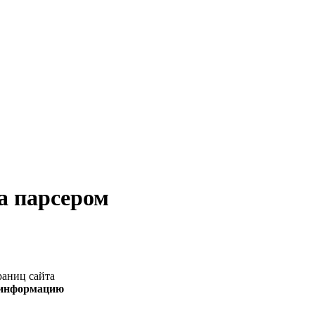
а парсером
траниц сайта
у информацию