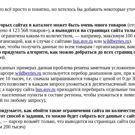
то всё просто и понятно, но хотелось бы добавить некоторые уто
торых сайтах в каталоге может быть очень много товаров
(от
ено 4 123 568 товаров»),
а выводится на страницах сайта толь
в ограничена каким-то количеством, — например, максимум 100 с
рганизаций, как в случае с сайтами
bus.gov.ru
или
wildberries.ru
).
чае, чтобы получить данные по всем товарам / организациям, вам 
 придумать алгоритм, как можно добраться до всех страниц 
ей.
анных примерах данная проблема решена заметным усложнение
парсере
wildberries.ru
используется перебор диапазонов цен, при к
ее 10 тысяч, т.е. сначала запрашиваются товары с ценой от 0 до 3
., что позволяет в каждом запросе уложиться в десятитысячный ли
; а парсеру сайта
bus.gov.ru
приходится перебирать отдельные ти
е населенные пункты в составе региона, чтобы уложиться в лими
й по любому запросу).
идумаете, как обойти такие ограничения сайта по количеству
от способ в задании, то можно будет собрать все данные с сай
, — парсер возьмёт только, что выводится на страницах сайта (н
м 200 тысяч)