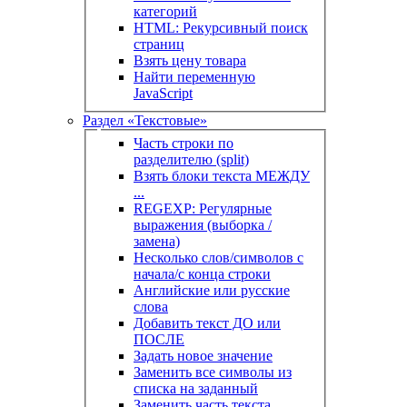
категорий
HTML: Рекурсивный поиск
страниц
Взять цену товара
Найти переменную
JavaScript
Раздел «Текстовые»
Часть строки по
разделителю (split)
Взять блоки текста МЕЖДУ
...
REGEXP: Регулярные
выражения (выборка /
замена)
Несколько слов/символов с
начала/с конца строки
Английские или русские
слова
Добавить текст ДО или
ПОСЛЕ
Задать новое значение
Заменить все символы из
списка на заданный
Заменить часть текста