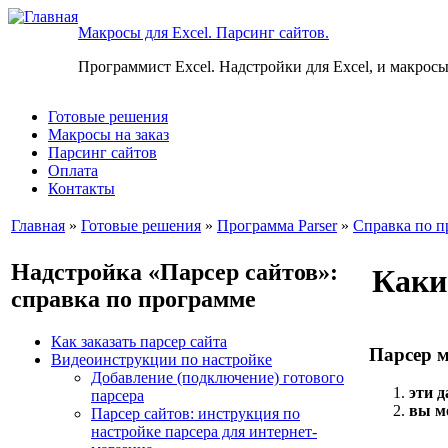
Макросы для Excel. Парсинг сайтов.
Программист Excel. Надстройки для Excel, и макросы
Готовые решения
Макросы на заказ
Парсинг сайтов
Оплата
Контакты
Главная
»
Готовые решения
»
Программа Parser
»
Справка по п
Надстройка «Парсер сайтов»:
Каки
справка по программе
Как заказать парсер сайта
Парсер м
Видеоинструкции по настройке
Добавление (подключение) готового
эти 
парсера
вы мо
Парсер сайтов: инструкция по
настройке парсера для интернет-