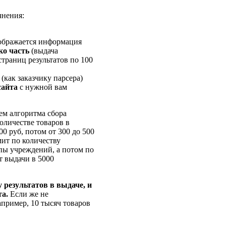
чнения:
ображается информация
ко часть
(выдача
траниц результатов по 100
(как заказчику парсера)
сайта
с нужной вам
м алгоритма сбора
оличестве товаров в
00 руб, потом от 300 до 500
мит по количеству
пы учреждений, а потом по
т выдачи в 5000
 результатов в выдаче, и
та.
Если же не
апример, 10 тысяч товаров