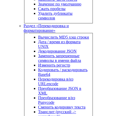
Значение по умолчанию
Сжать пробелы
Удалить дубликаты
символов
Раздел «Перекодировка и
форматирование»
Вычислить MD5 хэш строки
Дата / время из формата
UNIX
Декодирование JSON
Заменить запрещенные
символы в имени файла
Изменить регистр
Кодировать / раскодировать
Base64
Перекодировка в/из
URLencode
Преобразование JSON в
XML
Преобразование в/из
Punycode
Сменить кодировку текста
Транслит (русский ->