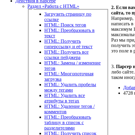
Действия в парсере
Раздел «Работа с HTML»
2.
Если вам
сайта, то 
Загрузить страницу по
Например, 
ссылке
написать в
HTML: Поиск тегов
максимум 1
HTML: Преобразовать в
максимально
текст
Раз мы при
HTML: Получить
получить э
гиперссылку и её текст
это поле в 
HTML: Получить все
ссылки пейджера
HTML: Замена / изменение
3.
Парсер н
тегов
либо сайте
HTML: Многопоточная
таком иног
загрузка
HTML: Удалить пробелы
Доба
между тегами
4728 
HTML: Удалить все
атрибуты в тегах
HTML: Удаление тегов /
комментов
HTML: Преобразовать
таблицу в список с
разделителями
HTML: Получить список