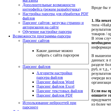
магазина
Дополнительные возможности
Вроде бы э
интерфейса (режим разработчика)
Настройка парсера для обработки PDF
файлов
1. На неко
Парсинг сайтов: загрузка страниц и
типа «Найд
авторизация на сайте
результато
Обучение настройке парсера
товаров / о
Возможности программы-парсера
В этом слу
Парсинг сайтов
необходимо
информаци
Какие данные можно
собрать с сайта парсером
В вышеопис
данных: в 
разделе бол
Парсинг файлов
руб, и т.д
Алгоритм настройки
результатов
парсера файлов
очереди вс
Парсинг файлов Word
организаци
Парсинг файлов Excel
Парсинг текстовых файлов
Если вы пр
Парсинг файлов PDF
опишете эт
придумаете
Использование нейросетей при
из более че
парсинге