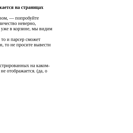
жается на страницах
твом, — попробуйте
личество неверно,
 уже в корзине, мы видим
 то и парсер сможет
н, то не просите вывести
истрированных на каком-
не отображается. (да, о