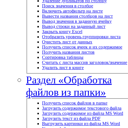
Удаление дубликатов по столбцу
Поиск значения в столбце
Включить автофильтр на листе
Вывести названия столбцов на лист
Вывод значения в заданную ячейку
Вывод строки на заданный лист
Закрыть книгу Excel
Отобразить уровень группировки листа
Очистить лист от данных
Получить список ячеек и их содержимое
Получить названия листов
Сортировка таблицы
Считать с листа массив заголовок/значение
Удалить лист в книге
Раздел «Обработка
файлов из папки»
Получить список файлов в папке
Загрузить содержимое текстового файла
Загрузить содержимое из файла MS Word
Загрузить текст из файла PDF
Выгрузить картинки из файла MS Word