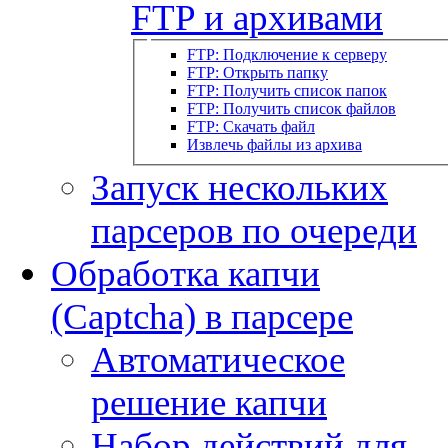
FTP и архивами
FTP: Подключение к серверу
FTP: Открыть папку
FTP: Получить список папок
FTP: Получить список файлов
FTP: Скачать файл
Извлечь файлы из архива
Запуск нескольких
парсеров по очереди
Обработка капчи
(Captcha) в парсере
Автоматическое
решение капчи
Набор действий для