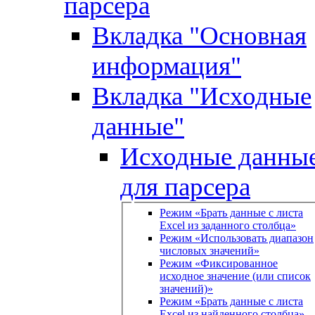
парсера
Вкладка "Основная
информация"
Вкладка "Исходные
данные"
Исходные данны
для парсера
Режим «Брать данные с листа
Excel из заданного столбца»
Режим «Использовать диапазон
числовых значений»
Режим «Фиксированное
исходное значение (или список
значений)»
Режим «Брать данные с листа
Excel из найденного столбца»