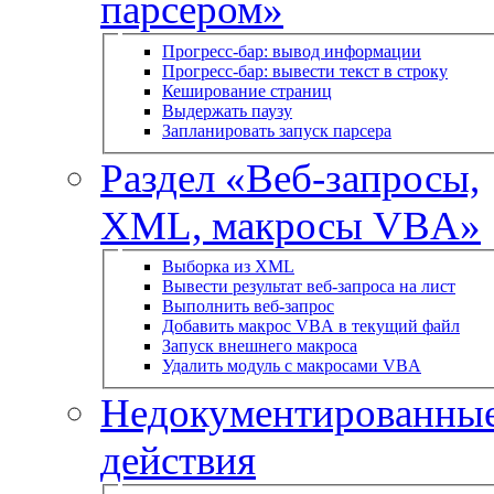
парсером»
Прогресс-бар: вывод информации
Прогресс-бар: вывести текст в строку
Кеширование страниц
Выдержать паузу
Запланировать запуск парсера
Раздел «Веб-запросы,
XML, макросы VBA»
Выборка из XML
Вывести результат веб-запроса на лист
Выполнить веб-запрос
Добавить макрос VBA в текущий файл
Запуск внешнего макроса
Удалить модуль с макросами VBA
Недокументированны
действия