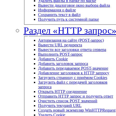
Удалить файлы в папке по маске
Вывести диалоговое окно выбора файла
Информация о файле
Сохранить текст в файл
Получить путь к системной папке
Раздел «HTTP запрос
Авторизация на сайте (POST-запрос)
Вывести URL редиректа
Вывести все заголовки ответа сервера
Выполнить POST-запрос
Добавить Cookie
Добавить заголовок запроса
Добавить передаваемое POST-значение
Добавление заголовков к HTTP запросу
Загрузить страницу с приёмом Cookies
Загрузить файл с передачей заголовков
запроса
Открыть HTTP соединение
Отправить HTTP запрос и получить ответ
Очистить список POST значений
Получить текущий URL
Создать новый экземпляр WinHTTPRequest
Удалить Cookie