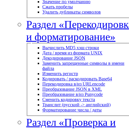
Значение по умолчанию
Сжать пробелы
Удалить дубликаты символов
Раздел «Перекодировк
и форматирование»
Вычислить MD5 хэш строки
Дата / время из формата UNIX
Декодирование JSON
Заменить запрещенные символы в имени
файла
Изменить регистр
Кодировать / раскодировать Base64
Перекодировка в/из URLencode
Преобразование JSON в XML
Преобразование в/из Punycode
Сменить кодировку текста
Транслит (русский -> английский)
Форматирование числа / даты
Раздел «Проверка и