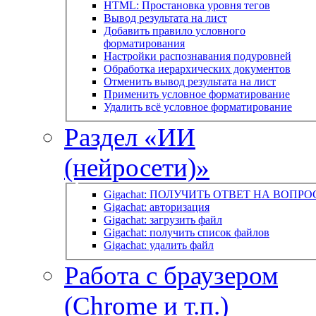
HTML: Простановка уровня тегов
Вывод результата на лист
Добавить правило условного
форматирования
Настройки распознавания подуровней
Обработка иерархических документов
Отменить вывод результата на лист
Применить условное форматирование
Удалить всё условное форматирование
Раздел «ИИ
(нейросети)»
Gigachat: ПОЛУЧИТЬ ОТВЕТ НА ВОПРО
Gigachat: авторизация
Gigachat: загрузить файл
Gigachat: получить список файлов
Gigachat: удалить файл
Работа с браузером
(Chrome и т.п.)