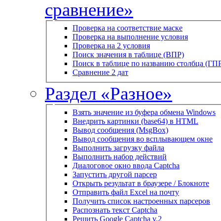
сравнение»
Проверка на соответствие маске
Проверка на выполнение условия
Проверка на 2 условия
Поиск значения в таблице (ВПР)
Поиск в таблице по названию столбца (ГП
Сравнение 2 дат
Раздел «Разное»
Взять значение из буфера обмена Windows
Внедрить картинки (base64) в HTML
Вывод сообщения (MsgBox)
Вывод сообщения во всплывающем окне
Выполнить загрузку файла
Выполнить набор действий
Диалоговое окно ввода Captcha
Запустить другой парсер
Открыть результат в браузере / Блокноте
Отправить файл Excel на почту
Получить список настроенных парсеров
Распознать текст Captcha
Решить Google Captcha v.2