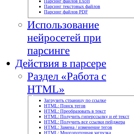
Парсинг файлов Excel
Парсинг текстовых файлов
Парсинг файлов PDF
Использование
нейросетей при
парсинге
Действия в парсере
Раздел «Работа с
HTML»
Загрузить страницу по ссылке
HTML: Поиск тегов
HTML: Преобразовать в текст
HTML: Получить гиперссылку и её текст
HTML: Получить все ссылки пейджера
HTML: Замена / изменение тегов
HTML: Многопоточная загрузка