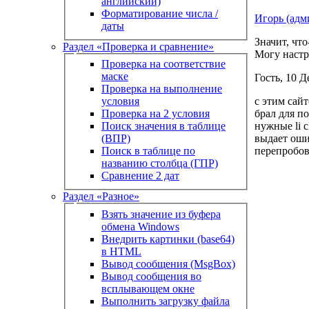
английский)
Форматирование числа /
Игорь (адм
даты
Значит, что
Раздел «Проверка и сравнение»
Могу настр
Проверка на соответствие
маске
Гость, 10 Д
Проверка на выполнение
с этим сай
условия
брал для по
Проверка на 2 условия
нужные li c
Поиск значения в таблице
выдает ошиб
(ВПР)
перепробова
Поиск в таблице по
названию столбца (ГПР)
Сравнение 2 дат
Раздел «Разное»
Взять значение из буфера
обмена Windows
Внедрить картинки (base64)
в HTML
Вывод сообщения (MsgBox)
Вывод сообщения во
всплывающем окне
Выполнить загрузку файла