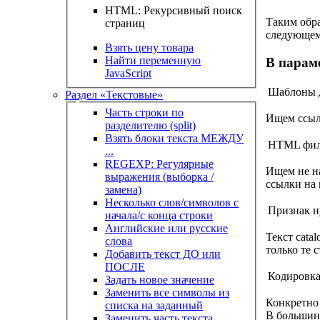
HTML: Рекурсивный поиск
Таким обра
страниц
следующем
Взять цену товара
Найти переменную
В парам
JavaScript
Шаблоны д
Раздел «Текстовые»
Часть строки по
Ищем ссылк
разделителю (split)
Взять блоки текста МЕЖДУ
HTML филь
...
REGEXP: Регулярные
Ищем не на
выражения (выборка /
ссылки на 
замена)
Несколько слов/символов с
Признак 
начала/с конца строки
Английские или русские
Текст cata
слова
только те 
Добавить текст ДО или
ПОСЛЕ
Кодировка
Задать новое значение
Заменить все символы из
Конкретно 
списка на заданный
В большин
Заменить часть текста