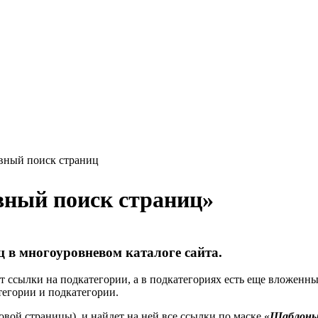
вный поиск страниц
ный поиск страниц
»
 в многоуровневом каталоге сайта.
т ссылки на подкатегории, а в подкатегориях есть еще вложенны
тегории и подкатегории.
вой страницы), и найдет на ней все ссылки по маске «
Шаблоны