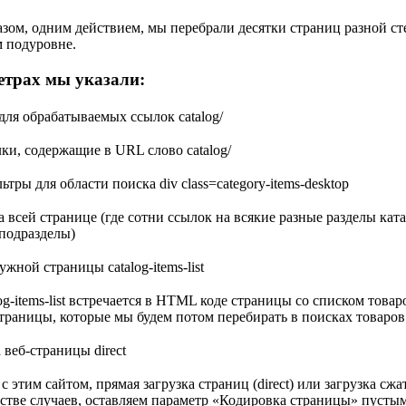
зом, одним действием, мы перебрали десятки страниц разной ст
 подуровне.
етрах мы указали:
ля обрабатываемых ссылок
catalog/
и, содержащие в URL слово catalog/
тры для области поиска
div class=category-items-desktop
 всей странице (где сотни ссылок на всякие разные разделы катало
подразделы)
нужной страницы
catalog-items-list
log-items-list встречается в HTML коде страницы со списком това
страницы, которые мы будем потом перебирать в поисках товаров
 веб-страницы
direct
с этим сайтом, прямая загрузка страниц (direct) или загрузка сж
стве случаев, оставляем параметр «Кодировка страницы» пусты