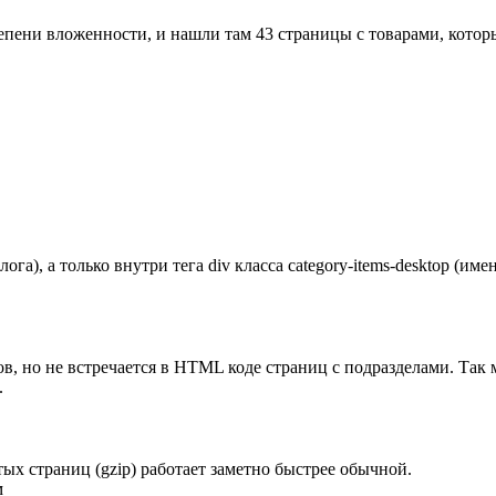
епени вложенности, и нашли там 43 страницы с товарами, котор
га), а только внутри тега div класса category-items-desktop (им
ров, но не встречается в HTML коде страниц с подразделами. Так 
.
атых страниц (gzip) работает заметно быстрее обычной.
м