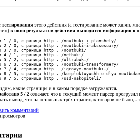
е тестирования
этого действия (а тестирование может занять мно
аниц)
в окно результатов действия выводится информация о п
о 1 / 0, страница http.../noutbuki-i-planshety/

о 2 / 0, страница http.../noutbuki-i-akssesuary/

о 3 / 0, страница http.../noutbuki/

о 4 / 1, страница http.../netbuki/

о 5 / 2, страница http.../ultrabuki/

о 6 / 3, страница http.../noutbuki-transformery/

о 7 / 4, страница http.../igrovye-noutbuki-/

о 8 / 5, страница http.../komplektuyushhie-dlya-noutbukov
о 9 / 5, страница http.../ssd-nakopiteli/
идим, какие страницы и в каком порядке загружаются.
аботано 5 / 2
означает, что в текущий момент парсер прогрузил в
ать вывод, что на остальных трёх страницах товаров не было, - 
вить комментарий
 просмотров
нтарии