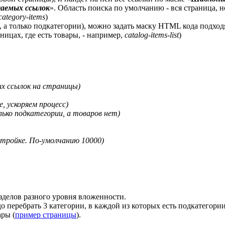
аемых ссылок
». Область поиска по умолчанию - вся страница, 
category-items
)
 а только подкатегории), можно задать маску HTML кода подхо
аницах, где есть товары, - например,
catalog-items-list
)
их ссылок на страницы)
е, ускоряем процесс)
ько подкатегории, а товаров нет)
стройке. По-умолчанию 10000)
азделов разного уровня вложенности.
о перебрать 3 категории, в каждой из которых есть подкатегории
ары (
пример страницы
).