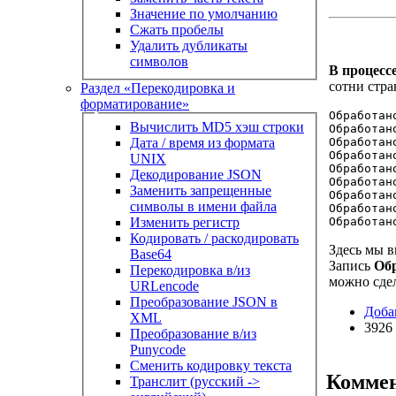
Значение по умолчанию
Сжать пробелы
Удалить дубликаты
символов
В процесс
сотни стр
Раздел «Перекодировка и
форматирование»
Обработан
Вычислить MD5 хэш строки
Обработан
Дата / время из формата
Обработан
Обработан
UNIX
Обработан
Декодирование JSON
Обработан
Заменить запрещенные
Обработан
символы в имени файла
Обработан
Изменить регистр
Обработан
Кодировать / раскодировать
Здесь мы в
Base64
Запись
Обр
Перекодировка в/из
можно сдел
URLencode
Преобразование JSON в
Доба
XML
3926
Преобразование в/из
Punycode
Сменить кодировку текста
Комме
Транслит (русский ->