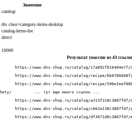
Значение
к
catalog/
div class=category-items-desktop
catalog-items-list
direct
10000
Результат (массив из 43 ссыло
https://www.dns-shop.ru/catalog/17a892f816404e77/
https://www.dns-shop.ru/catalog/recipe/bb6780d48f
https://www.dns-shop.ru/catalog/recipe/596e2eef88
hety/
	... тут еще много ссылок ... 
https://www.dns-shop.ru/catalog/a313f318c3887fd7/
https://www.dns-shop.ru/catalog/c662e138c3887fd7/
https://www.dns-shop.ru/catalog/df3671d0c3887fd7/