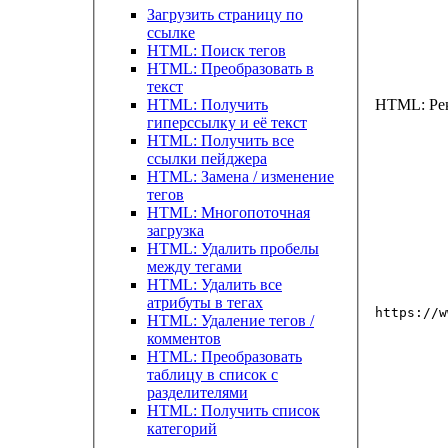
Загрузить страницу по
ссылке
HTML: Поиск тегов
HTML: Преобразовать в
текст
HTML: Получить
HTML: Ре
гиперссылку и её текст
HTML: Получить все
ссылки пейджера
HTML: Замена / изменение
тегов
HTML: Многопоточная
загрузка
HTML: Удалить пробелы
между тегами
HTML: Удалить все
атрибуты в тегах
https://w
HTML: Удаление тегов /
комментов
HTML: Преобразовать
таблицу в список с
разделителями
HTML: Получить список
категорий