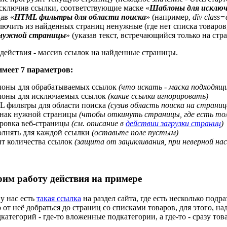
исключив ссылки, соответствующие маске «
Шаблоны для исключ
дав «
HTML фильтры для области поиска
» (например,
div class=
ючить из найденных страниц ненужные (где нет списка товаров,
 нужной страницы
» (указав текст, встречающийся только на стр
действия - массив ссылок на найденные страницы.
имеет 7 параметров:
оны для обрабатываемых ссылок
(что искать - маска подходящ
оны для исключаемых ссылок
(какие ссылки игнорировать)
 фильтры для области поиска
(сузив область поиска на страниц
нак нужной страницы
(чтобы откинуть страницы, где есть тол
ровка веб-страницы
(см. описание в
действии загрузки страниц
)
лнять для каждой ссылки
(оставьте поле пустым)
т количества ссылок
(защита от зацикливания, при неверной на
рим работу действия на примере
у нас есть
такая ссылка
на раздел сайта, где есть несколько подр
от неё добраться до страниц со списками товаров, для этого, над
категорий - где-то вложенные подкатегории, а где-то - сразу тов