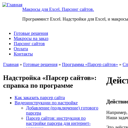
Макросы для Excel. Парсинг сайтов.
Программист Excel. Надстройки для Excel, и макросы
Готовые решения
Макросы на заказ
Парсинг сайтов
Оплата
Контакты
Главная
»
Готовые решения
»
Программа «Парсер сайтов»
»
Сп
Надстройка «Парсер сайтов»:
Дейс
справка по программе
Как заказать парсер сайта
Действи
Видеоинструкции по настройке
Добавление (подключение) готового
Например, 
парсера
Наша задач
Парсер сайтов: инструкция по
настройке парсера для интернет-
Это действ