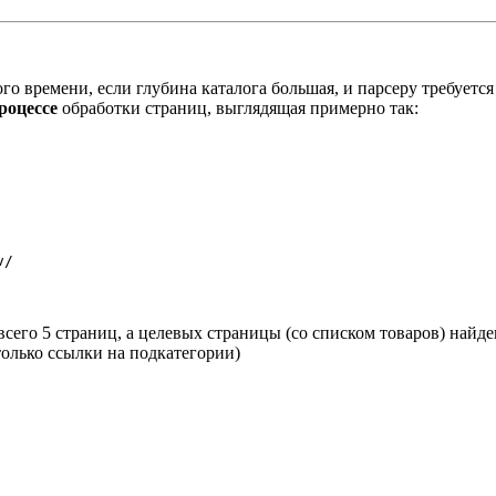
го времени, если глубина каталога большая, и парсеру требуется
роцессе
обработки страниц, выглядящая примерно так:
/

сего 5 страниц, а целевых страницы (со списком товаров) найден
только ссылки на подкатегории)