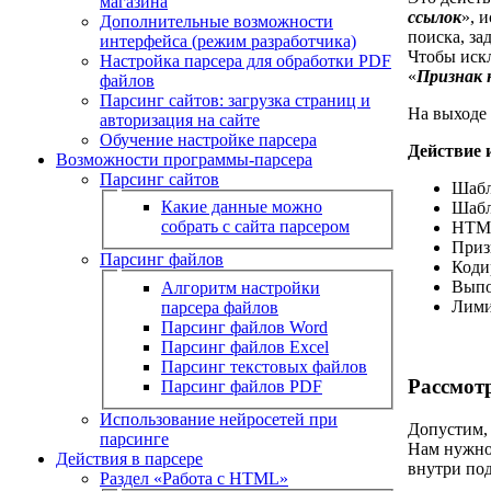
магазина
ссылок
», 
Дополнительные возможности
поиска, за
интерфейса (режим разработчика)
Чтобы искл
Настройка парсера для обработки PDF
«
Признак
файлов
Парсинг сайтов: загрузка страниц и
На выходе 
авторизация на сайте
Обучение настройке парсера
Действие 
Возможности программы-парсера
Парсинг сайтов
Шабл
Какие данные можно
Шабл
собрать с сайта парсером
HTML
Приз
Парсинг файлов
Коди
Выпо
Алгоритм настройки
Лими
парсера файлов
Парсинг файлов Word
Парсинг файлов Excel
Парсинг текстовых файлов
Рассмот
Парсинг файлов PDF
Использование нейросетей при
Допустим, 
парсинге
Нам нужно 
Действия в парсере
внутри под
Раздел «Работа с HTML»