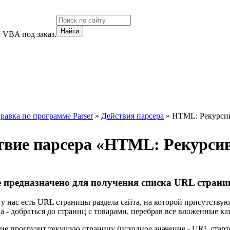
 VBA под заказ.
равка по программе Parser
»
Действия парсера
» HTML: Рекурси
твие парсера «
HTML: Рекурсив
е предназначено для получения списка URL страниц
у нас есть URL страницы раздела сайта, на которой присутствую
а - добраться до страниц с товарами, перебрав все вложенные ка
ие прогрузит текущую страницу (исходное значение - URL старто