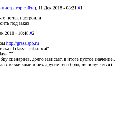
инистратор сайта)
, 11 Дек 2018 - 08:21.
#
1
-то не так настроили
оить под заказ
ек 2018 - 10:48.
#
2
том
http://grass.spb.ru
иска ul class="cat-subcat"
lass=""
ку сценариев, долго зависает, в итоге пустое значение..
л с кавычками и без, другие теги брал, не получается (