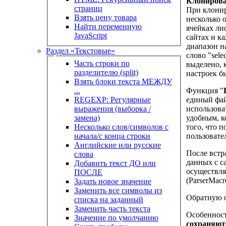
Клониров
страниц
При клонир
Взять цену товара
несколько 
Найти переменную
ячейках ли
JavaScript
сайтах и к
диапазон н
Раздел «Текстовые»
слово "sele
Часть строки по
выделено, 
разделителю (split)
настроек б
Взять блоки текста МЕЖДУ
Функция "
...
единый фай
REGEXP: Регулярные
использова
выражения (выборка /
удобным, к
замена)
того, что 
Несколько слов/символов с
пользовате
начала/с конца строки
Английские или русские
После встр
слова
данных с с
Добавить текст ДО или
осуществля
ПОСЛЕ
(ParserMac
Задать новое значение
Заменить все символы из
Обратную о
списка на заданный
Заменить часть текста
Особенност
Значение по умолчанию
сохраняют