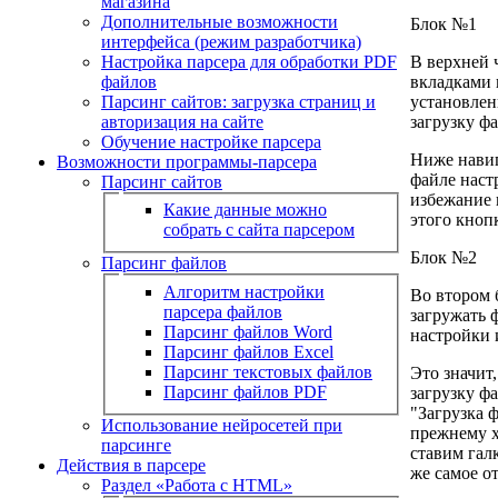
магазина
Дополнительные возможности
Блок №1
интерфейса (режим разработчика)
Настройка парсера для обработки PDF
В верхней 
файлов
вкладками 
Парсинг сайтов: загрузка страниц и
установлен
авторизация на сайте
загрузку ф
Обучение настройке парсера
Ниже навиг
Возможности программы-парсера
файле наст
Парсинг сайтов
избежание 
Какие данные можно
этого кноп
собрать с сайта парсером
Блок №2
Парсинг файлов
Алгоритм настройки
Во втором 
парсера файлов
загружать 
Парсинг файлов Word
настройки 
Парсинг файлов Excel
Парсинг текстовых файлов
Это значит
Парсинг файлов PDF
загрузку ф
"Загрузка 
Использование нейросетей при
прежнему х
парсинге
ставим гал
Действия в парсере
же самое о
Раздел «Работа с HTML»