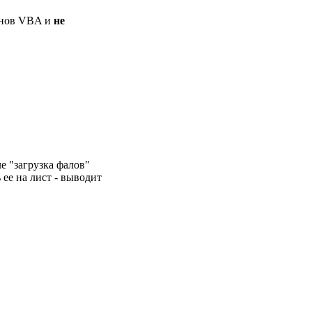
основ VBA и
не
е "загрузка фалов"
 ее на лист - выводит