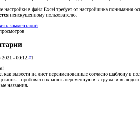
е настройки в файл Excel требует от настройщика понимания 
ется
неискушенному пользователю.
вить комментарий
просмотров
нтарии
 2021 - 00:12.
#
1
я!
, как вывести на лист переименованные согласно шаблону в пол
артинок. . пробовал сохранять переменную в загрузке и выводить
ые названия.