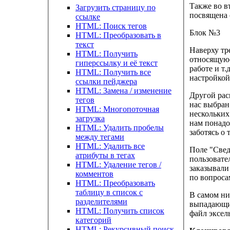
Также во в
Загрузить страницу по
посвящена 
ссылке
HTML: Поиск тегов
Блок №3
HTML: Преобразовать в
текст
Наверху тр
HTML: Получить
относящуюс
гиперссылку и её текст
работе и т
HTML: Получить все
настройкой
ссылки пейджера
HTML: Замена / изменение
Другой рас
тегов
нас выбран
HTML: Многопоточная
нескольких
загрузка
нам понадо
HTML: Удалить пробелы
заботясь о 
между тегами
HTML: Удалить все
Поле "Свед
атрибуты в тегах
пользовател
HTML: Удаление тегов /
заказывали
комментов
по вопроса
HTML: Преобразовать
таблицу в список с
В самом ни
разделителями
выпадающий
HTML: Получить список
файл эксель
категорий
HTML: Рекурсивный поиск