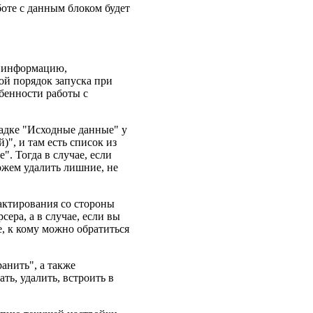
боте с данным блоком будет
ь информацию,
ой порядок запуска при
обенности работы с
ладке "Исходные данные" у
", и там есть список из
". Тогда в случае, если
ожем удалить лишние, не
актирования со стороны
сера, а в случае, если вы
, к кому можно обратиться
анить", а также
ь, удалить, встроить в