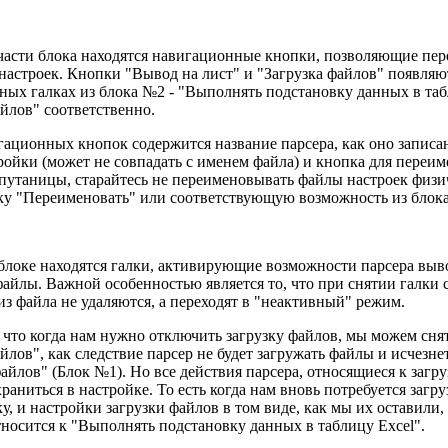
части блока находятся навигационные кнопки, позволяющие пе
настроек. Кнопки "Вывод на лист" и "Загрузка файлов" появляю
ных галках из блока №2 - "Выполнять подстановку данных в та
айлов" соответственно.
ационных кнопок содержится название парсера, как оно записа
ройки (может не совпадать с именем файла) и кнопка для переим
путаницы, старайтесь не переименовывать файлы настроек физич
ку "Переименовать" или соответствующую возможность из блок
блоке находятся галки, активирующие возможности парсера выв
файлы. Важной особенностью является то, что при снятии галки
из файла не удаляются, а переходят в "неактивный" режим.
, что когда нам нужно отключить загрузку файлов, мы можем сня
айлов", как следствие парсер не будет загружать файлы и исчезн
файлов" (Блок №1). Но все действия парсера, относящиеся к загру
раниться в настройке. То есть когда нам вновь потребуется загр
ку, и настройки загрузки файлов в том виде, как мы их оставили,
тносится к "Выполнять подстановку данных в таблицу Excel".