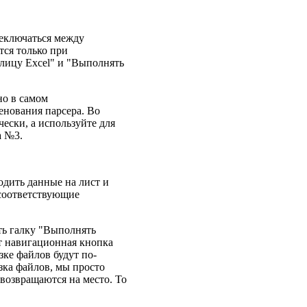
реключаться между
тся только при
блицу Excel" и "Выполнять
но в самом
енования парсера. Во
ески, а используйте для
а №3.
одить данные на лист и
 соответствующие
ть галку "Выполнять
ет навигационная кнопка
зке файлов будут по-
узка файлов, мы просто
 возвращаются на место. То