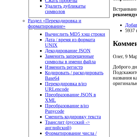
Сжать пробелы
Удалить дубликаты
Встраивани
символов
рекоменду
Раздел «Перекодировка и
Доба
форматирование»
5937 
Вычислить MD5 хэш строки
Дата / время из формата
Комме
UNIX
Декодирование JSON
Заменить запрещенные
Олег, 9 Мар
символы в имени файла
Доброго дн
Изменить регистр
Подскажите
Кодировать / раскодировать
названия к
Base64
оригинальн
Перекодировка в/из
URLencode
Преобразование JSON в
XML
Преобразование в/из
Punycode
Сменить кодировку текста
Транслит (русский ->
английский)
Форматирование числа /