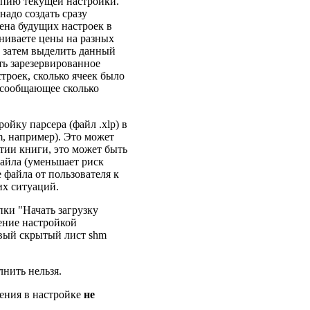
копию текущей настройки.
адо создать сразу
ена будущих настроек в
вниваете цены на разных
, затем выделить данный
ть зарезервированное
строек, сколько ячеек было
 сообщающее сколько
ройку парсера (файл .xlp) в
m, например). Это может
ытии книги, это может быть
файла (уменьшает риск
 файла от пользователя к
их ситуаций.
пки "Начать загрузку
ение настройкой
новый скрытый лист shm
нить нельзя.
нения в настройке
не