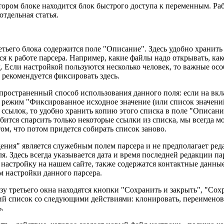
тором блоке находится блок быстрого доступа к переменным. Ра
отдельная статья.
етьего блока содержится поле "Описание". Здесь удобно хранит
я к работе парсера. Например, какие файлы надо открывать, как
.д. Если настройкой пользуются несколько человек, то важные ос
 рекомендуется фиксировать здесь.
пространенный способ использования данного поля: если на вк
 режим "Фиксированное исходное значение (или список значений)
 ссылок, то удобно хранить копию этого списка в поле "Описание
бится спарсить только некоторые ссылки из списка, мы всегда м
том, что потом придется собирать список заново.
ения" является служебным полем парсера и не предполагает ред
я. Здесь всегда указывается дата и время последней редакции пар
 настройку на нашем сайте, также содержатся контактные данные
м настройки данного парсера.
зу третьего окна находятся кнопки "Сохранить и закрыть", "Сохр
 список со следующими действиями: клонировать, переименоват
.