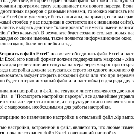
ать
- действие, которое создает новый файл настроки - полную 
овании программа сразу запрашивает имя нового парсера. Если н
однотипных парсеров с разными именами, то можно написать им
ста Excel (они уже могут быть написаны, например, если вы сра
аждый столбец у вас подписан в соответствии с названием сайта)
а листе, выбрать действие "клонировать" и вместо имени написа
ction" (без кавычек). В результате будет создано столько новых на
каждая со своим именем, также появится информационное окно,
ыло создано, были ли ошибки и т.д.
Встроить в файл Excel
" позволяет объединить файл Excel и наст
л Excel (его новый формат должен поддерживать макросы - .xls
ться для реализации автозапуска парсера через макрос при откр
огда настройка должна запускаться строго из одного исходного 
пользователь забудет открыть исходный файл или что при передаче
лю будет потерян исходный файл или настройка) и для ряда друг
аивания настройки в файл на текущем листе появляются две кно
айта" и "Посмотреть настройки парсера", все дальнейшее управл
ется только через эти кнопки, а в структуре книги появляется 
ro) с макросами, необходимыми для работы настройки.
перацию по извлечению настройки в отдельный файл .xlp выпол
ью настройки, встроенной в файл, является то, что любые изме
ся
, пока не сохранен файл Excel, содержащий настройку.