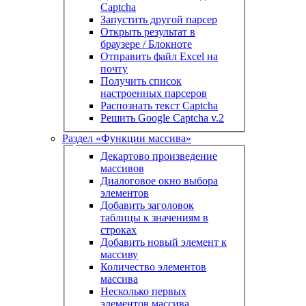
Captcha
Запустить другой парсер
Открыть результат в
браузере / Блокноте
Отправить файл Excel на
почту
Получить список
настроенных парсеров
Распознать текст Captcha
Решить Google Captcha v.2
Раздел «Функции массива»
Декартово произведение
массивов
Диалоговое окно выбора
элементов
Добавить заголовок
таблицы к значениям в
строках
Добавить новый элемент к
массиву
Количество элементов
массива
Несколько первых
элементов массива