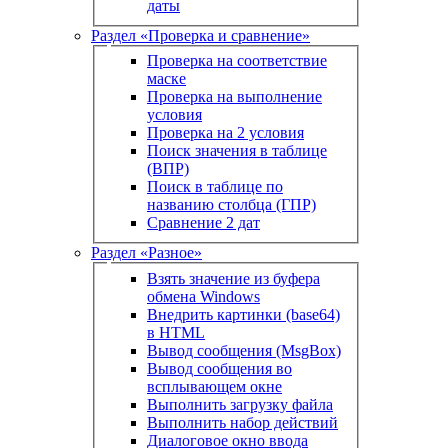
даты
Раздел «Проверка и сравнение»
Проверка на соответствие
маске
Проверка на выполнение
условия
Проверка на 2 условия
Поиск значения в таблице
(ВПР)
Поиск в таблице по
названию столбца (ГПР)
Сравнение 2 дат
Раздел «Разное»
Взять значение из буфера
обмена Windows
Внедрить картинки (base64)
в HTML
Вывод сообщения (MsgBox)
Вывод сообщения во
всплывающем окне
Выполнить загрузку файла
Выполнить набор действий
Диалоговое окно ввода