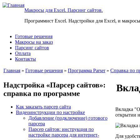
Макросы для Excel. Парсинг сайтов.
Программист Excel. Надстройки для Excel, и макросы
Готовые решения
Макросы на заказ
Парсинг сайтов
Оплата
Контакты
Главная
»
Готовые решения
»
Программа Parser
»
Справка по п
Надстройка «Парсер сайтов»:
Вкла
справка по программе
Как заказать парсер сайта
Вкладка "О
Видеоинструкции по настройке
открытии н
Добавление (подключение) готового
парсера
Парсер сайтов: инструкция по
настройке парсера для интернет-
Для удобст