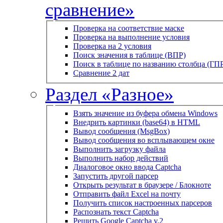
сравнение»
Проверка на соответствие маске
Проверка на выполнение условия
Проверка на 2 условия
Поиск значения в таблице (ВПР)
Поиск в таблице по названию столбца (ГП
Сравнение 2 дат
Раздел «Разное»
Взять значение из буфера обмена Windows
Внедрить картинки (base64) в HTML
Вывод сообщения (MsgBox)
Вывод сообщения во всплывающем окне
Выполнить загрузку файла
Выполнить набор действий
Диалоговое окно ввода Captcha
Запустить другой парсер
Открыть результат в браузере / Блокноте
Отправить файл Excel на почту
Получить список настроенных парсеров
Распознать текст Captcha
Решить Google Captcha v.2