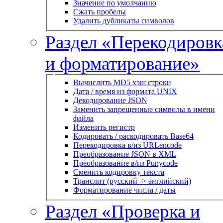
Значение по умолчанию
Сжать пробелы
Удалить дубликаты символов
Раздел «Перекодировк
и форматирование»
Вычислить MD5 хэш строки
Дата / время из формата UNIX
Декодирование JSON
Заменить запрещенные символы в имени
файла
Изменить регистр
Кодировать / раскодировать Base64
Перекодировка в/из URLencode
Преобразование JSON в XML
Преобразование в/из Punycode
Сменить кодировку текста
Транслит (русский -> английский)
Форматирование числа / даты
Раздел «Проверка и