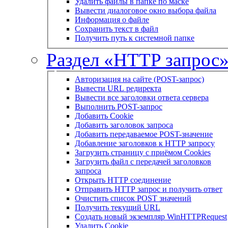
Удалить файлы в папке по маске
Вывести диалоговое окно выбора файла
Информация о файле
Сохранить текст в файл
Получить путь к системной папке
Раздел «HTTP запрос
Авторизация на сайте (POST-запрос)
Вывести URL редиректа
Вывести все заголовки ответа сервера
Выполнить POST-запрос
Добавить Cookie
Добавить заголовок запроса
Добавить передаваемое POST-значение
Добавление заголовков к HTTP запросу
Загрузить страницу с приёмом Cookies
Загрузить файл с передачей заголовков
запроса
Открыть HTTP соединение
Отправить HTTP запрос и получить ответ
Очистить список POST значений
Получить текущий URL
Создать новый экземпляр WinHTTPRequest
Удалить Cookie