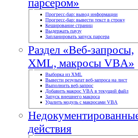
парсером»
Прогресс-бар: вывод информации
Прогресс-бар: вывести текст в строку
Кеширование страниц
Выдержать паузу
Запланировать запуск парсера
Раздел «Веб-запросы,
XML, макросы VBA»
Выборка из XML
Вывести результат веб-запроса на лист
Выполнить веб-запрос
Добавить макрос VBA в текущий файл
Запуск внешнего макроса
Удалить модуль с макросами VBA
Недокументированны
действия