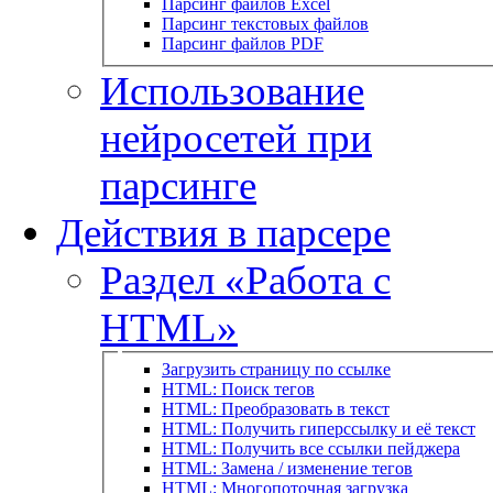
Парсинг файлов Excel
Парсинг текстовых файлов
Парсинг файлов PDF
Использование
нейросетей при
парсинге
Действия в парсере
Раздел «Работа с
HTML»
Загрузить страницу по ссылке
HTML: Поиск тегов
HTML: Преобразовать в текст
HTML: Получить гиперссылку и её текст
HTML: Получить все ссылки пейджера
HTML: Замена / изменение тегов
HTML: Многопоточная загрузка