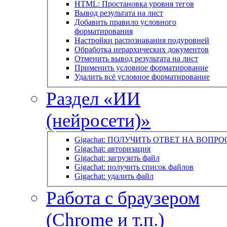
HTML: Простановка уровня тегов
Вывод результата на лист
Добавить правило условного
форматирования
Настройки распознавания подуровней
Обработка иерархических документов
Отменить вывод результата на лист
Применить условное форматирование
Удалить всё условное форматирование
Раздел «ИИ
(нейросети)»
Gigachat: ПОЛУЧИТЬ ОТВЕТ НА ВОПРО
Gigachat: авторизация
Gigachat: загрузить файл
Gigachat: получить список файлов
Gigachat: удалить файл
Работа с браузером
(Chrome и т.п.)