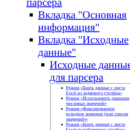
парсера
Вкладка "Основная
информация"
Вкладка "Исходные
данные"
Исходные данны
для парсера
Режим «Брать данные с листа
Excel из заданного столбца»
Режим «Использовать диапазон
числовых значений»
Режим «Фиксированное
исходное значение (или список
значений)»
Режим «Брать данные с листа
Excel из найденного столбца»