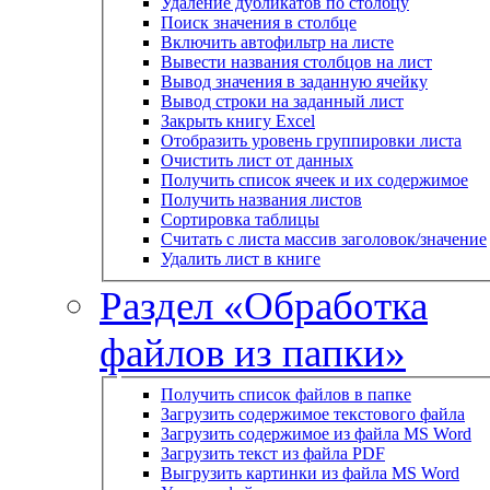
Удаление дубликатов по столбцу
Поиск значения в столбце
Включить автофильтр на листе
Вывести названия столбцов на лист
Вывод значения в заданную ячейку
Вывод строки на заданный лист
Закрыть книгу Excel
Отобразить уровень группировки листа
Очистить лист от данных
Получить список ячеек и их содержимое
Получить названия листов
Сортировка таблицы
Считать с листа массив заголовок/значение
Удалить лист в книге
Раздел «Обработка
файлов из папки»
Получить список файлов в папке
Загрузить содержимое текстового файла
Загрузить содержимое из файла MS Word
Загрузить текст из файла PDF
Выгрузить картинки из файла MS Word