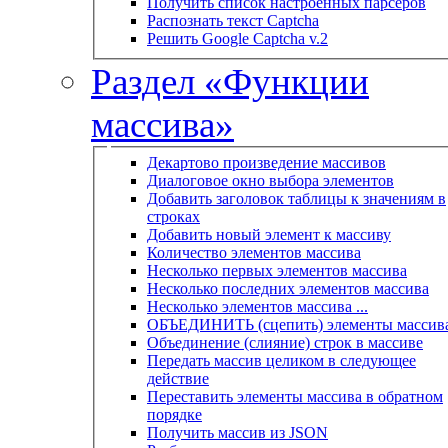
Получить список настроенных парсеров
Распознать текст Captcha
Решить Google Captcha v.2
Раздел «Функции
массива»
Декартово произведение массивов
Диалоговое окно выбора элементов
Добавить заголовок таблицы к значениям в
строках
Добавить новый элемент к массиву
Количество элементов массива
Несколько первых элементов массива
Несколько последних элементов массива
Несколько элементов массива ...
ОБЪЕДИНИТЬ (сцепить) элементы массив
Объединение (слияние) строк в массиве
Передать массив целиком в следующее
действие
Переставить элементы массива в обратном
порядке
Получить массив из JSON