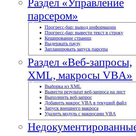
Раздел «Управление
парсером»
Прогресс-бар: вывод информации
Прогресс-бар: вывести текст в строку
Кеширование страниц
Выдержать паузу
Запланировать запуск парсера
Раздел «Веб-запросы,
XML, макросы VBA»
Выборка из XML
Вывести результат веб-запроса на лист
Выполнить веб-запрос
Добавить макрос VBA в текущий файл
Запуск внешнего макроса
Удалить модуль с макросами VBA
Недокументированны