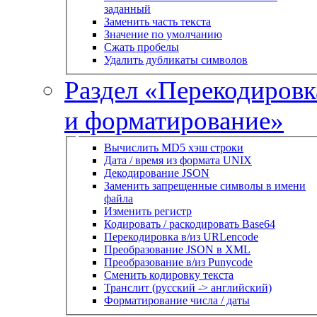
заданный
Заменить часть текста
Значение по умолчанию
Сжать пробелы
Удалить дубликаты символов
Раздел «Перекодировк
и форматирование»
Вычислить MD5 хэш строки
Дата / время из формата UNIX
Декодирование JSON
Заменить запрещенные символы в имени
файла
Изменить регистр
Кодировать / раскодировать Base64
Перекодировка в/из URLencode
Преобразование JSON в XML
Преобразование в/из Punycode
Сменить кодировку текста
Транслит (русский -> английский)
Форматирование числа / даты