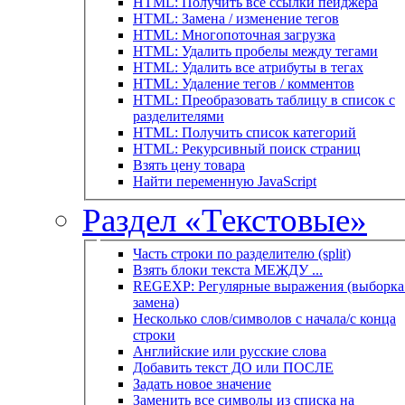
HTML: Получить все ссылки пейджера
HTML: Замена / изменение тегов
HTML: Многопоточная загрузка
HTML: Удалить пробелы между тегами
HTML: Удалить все атрибуты в тегах
HTML: Удаление тегов / комментов
HTML: Преобразовать таблицу в список с
разделителями
HTML: Получить список категорий
HTML: Рекурсивный поиск страниц
Взять цену товара
Найти переменную JavaScript
Раздел «Текстовые»
Часть строки по разделителю (split)
Взять блоки текста МЕЖДУ ...
REGEXP: Регулярные выражения (выборка 
замена)
Несколько слов/символов с начала/с конца
строки
Английские или русские слова
Добавить текст ДО или ПОСЛЕ
Задать новое значение
Заменить все символы из списка на