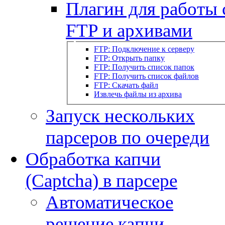
Плагин для работы 
FTP и архивами
FTP: Подключение к серверу
FTP: Открыть папку
FTP: Получить список папок
FTP: Получить список файлов
FTP: Скачать файл
Извлечь файлы из архива
Запуск нескольких
парсеров по очереди
Обработка капчи
(Captcha) в парсере
Автоматическое
решение капчи