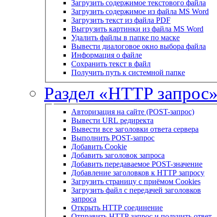
Загрузить содержимое текстового файла
Загрузить содержимое из файла MS Word
Загрузить текст из файла PDF
Выгрузить картинки из файла MS Word
Удалить файлы в папке по маске
Вывести диалоговое окно выбора файла
Информация о файле
Сохранить текст в файл
Получить путь к системной папке
Раздел «HTTP запрос
Авторизация на сайте (POST-запрос)
Вывести URL редиректа
Вывести все заголовки ответа сервера
Выполнить POST-запрос
Добавить Cookie
Добавить заголовок запроса
Добавить передаваемое POST-значение
Добавление заголовков к HTTP запросу
Загрузить страницу с приёмом Cookies
Загрузить файл с передачей заголовков
запроса
Открыть HTTP соединение
Отправить HTTP запрос и получить ответ