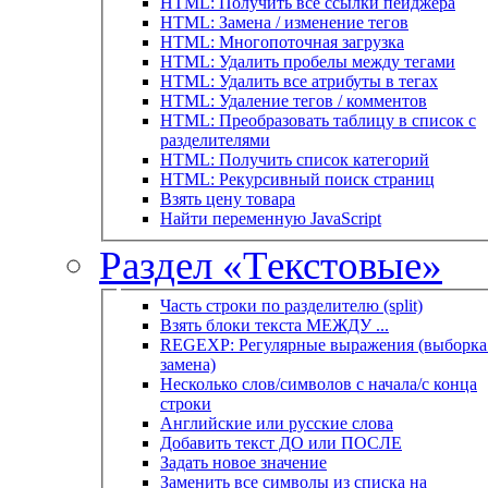
HTML: Получить все ссылки пейджера
HTML: Замена / изменение тегов
HTML: Многопоточная загрузка
HTML: Удалить пробелы между тегами
HTML: Удалить все атрибуты в тегах
HTML: Удаление тегов / комментов
HTML: Преобразовать таблицу в список с
разделителями
HTML: Получить список категорий
HTML: Рекурсивный поиск страниц
Взять цену товара
Найти переменную JavaScript
Раздел «Текстовые»
Часть строки по разделителю (split)
Взять блоки текста МЕЖДУ ...
REGEXP: Регулярные выражения (выборка 
замена)
Несколько слов/символов с начала/с конца
строки
Английские или русские слова
Добавить текст ДО или ПОСЛЕ
Задать новое значение
Заменить все символы из списка на