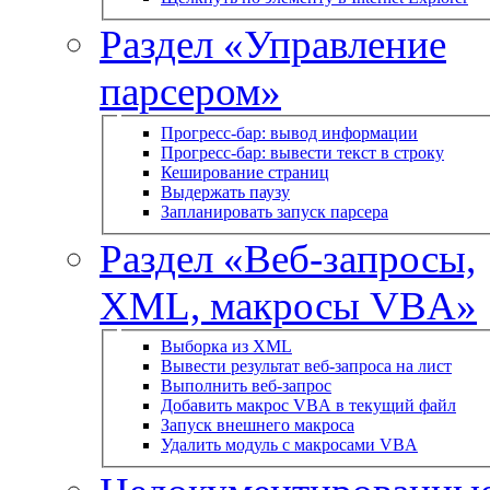
Раздел «Управление
парсером»
Прогресс-бар: вывод информации
Прогресс-бар: вывести текст в строку
Кеширование страниц
Выдержать паузу
Запланировать запуск парсера
Раздел «Веб-запросы,
XML, макросы VBA»
Выборка из XML
Вывести результат веб-запроса на лист
Выполнить веб-запрос
Добавить макрос VBA в текущий файл
Запуск внешнего макроса
Удалить модуль с макросами VBA