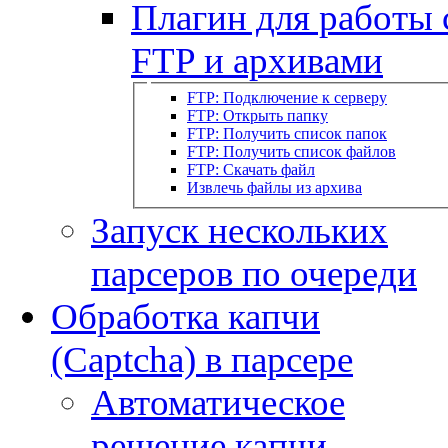
Плагин для работы 
FTP и архивами
FTP: Подключение к серверу
FTP: Открыть папку
FTP: Получить список папок
FTP: Получить список файлов
FTP: Скачать файл
Извлечь файлы из архива
Запуск нескольких
парсеров по очереди
Обработка капчи
(Captcha) в парсере
Автоматическое
решение капчи