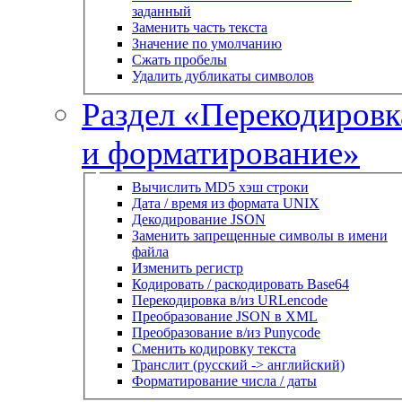
заданный
Заменить часть текста
Значение по умолчанию
Сжать пробелы
Удалить дубликаты символов
Раздел «Перекодировк
и форматирование»
Вычислить MD5 хэш строки
Дата / время из формата UNIX
Декодирование JSON
Заменить запрещенные символы в имени
файла
Изменить регистр
Кодировать / раскодировать Base64
Перекодировка в/из URLencode
Преобразование JSON в XML
Преобразование в/из Punycode
Сменить кодировку текста
Транслит (русский -> английский)
Форматирование числа / даты