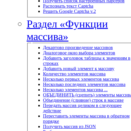
Получить список настроенных парсеров
Распознать текст Captcha
Решить Google Captcha v.2
Раздел «Функции
массива»
Декартово произведение массивов
Диалоговое окно выбора элементов
Добавить заголовок таблицы к значениям в
строках
Добавить новый элемент к массиву
Количество элементов массива
Несколько первых элементов массива
Несколько последних элементов массива
Несколько элементов массива ...
ОБЪЕДИНИТЬ (сцепить) элементы массив
Объединение (слияние) строк в массиве
Передать массив целиком в следующее
действие
Переставить элементы массива в обратном
порядке
Получить массив из JSON