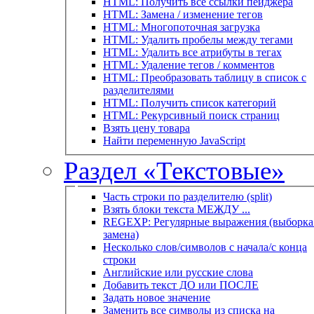
HTML: Получить все ссылки пейджера
HTML: Замена / изменение тегов
HTML: Многопоточная загрузка
HTML: Удалить пробелы между тегами
HTML: Удалить все атрибуты в тегах
HTML: Удаление тегов / комментов
HTML: Преобразовать таблицу в список с
разделителями
HTML: Получить список категорий
HTML: Рекурсивный поиск страниц
Взять цену товара
Найти переменную JavaScript
Раздел «Текстовые»
Часть строки по разделителю (split)
Взять блоки текста МЕЖДУ ...
REGEXP: Регулярные выражения (выборка 
замена)
Несколько слов/символов с начала/с конца
строки
Английские или русские слова
Добавить текст ДО или ПОСЛЕ
Задать новое значение
Заменить все символы из списка на