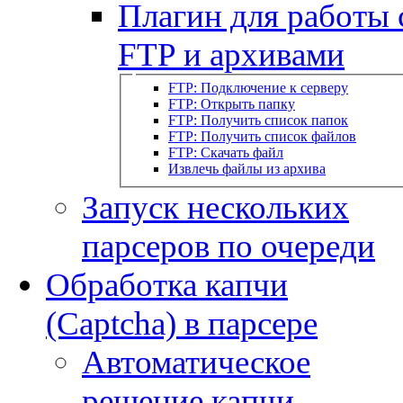
Плагин для работы 
FTP и архивами
FTP: Подключение к серверу
FTP: Открыть папку
FTP: Получить список папок
FTP: Получить список файлов
FTP: Скачать файл
Извлечь файлы из архива
Запуск нескольких
парсеров по очереди
Обработка капчи
(Captcha) в парсере
Автоматическое
решение капчи