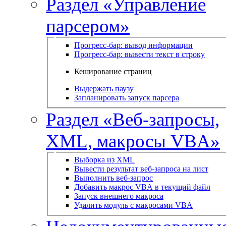
Раздел «Управление
парсером»
Прогресс-бар: вывод информации
Прогресс-бар: вывести текст в строку
Кеширование страниц
Выдержать паузу
Запланировать запуск парсера
Раздел «Веб-запросы,
XML, макросы VBA»
Выборка из XML
Вывести результат веб-запроса на лист
Выполнить веб-запрос
Добавить макрос VBA в текущий файл
Запуск внешнего макроса
Удалить модуль с макросами VBA