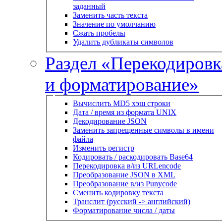
заданный
Заменить часть текста
Значение по умолчанию
Сжать пробелы
Удалить дубликаты символов
Раздел «Перекодировк
и форматирование»
Вычислить MD5 хэш строки
Дата / время из формата UNIX
Декодирование JSON
Заменить запрещенные символы в имени
файла
Изменить регистр
Кодировать / раскодировать Base64
Перекодировка в/из URLencode
Преобразование JSON в XML
Преобразование в/из Punycode
Сменить кодировку текста
Транслит (русский -> английский)
Форматирование числа / даты