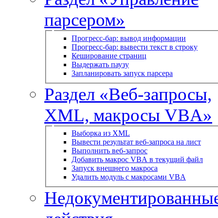
парсером»
Прогресс-бар: вывод информации
Прогресс-бар: вывести текст в строку
Кеширование страниц
Выдержать паузу
Запланировать запуск парсера
Раздел «Веб-запросы,
XML, макросы VBA»
Выборка из XML
Вывести результат веб-запроса на лист
Выполнить веб-запрос
Добавить макрос VBA в текущий файл
Запуск внешнего макроса
Удалить модуль с макросами VBA
Недокументированны