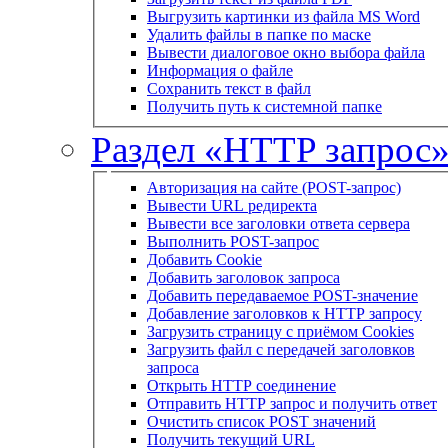
Выгрузить картинки из файла MS Word
Удалить файлы в папке по маске
Вывести диалоговое окно выбора файла
Информация о файле
Сохранить текст в файл
Получить путь к системной папке
Раздел «HTTP запрос
Авторизация на сайте (POST-запрос)
Вывести URL редиректа
Вывести все заголовки ответа сервера
Выполнить POST-запрос
Добавить Cookie
Добавить заголовок запроса
Добавить передаваемое POST-значение
Добавление заголовков к HTTP запросу
Загрузить страницу с приёмом Cookies
Загрузить файл с передачей заголовков
запроса
Открыть HTTP соединение
Отправить HTTP запрос и получить ответ
Очистить список POST значений
Получить текущий URL