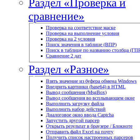
Раздел «Проверка и
сравнение»
Проверка на соответствие маске
Проверка на выполнение условия
Проверка на 2 условия
Поиск значения в таблице (ВПР)
Поиск в таблице по названию столбца (ГП
Сравнение 2 дат
Раздел «Разное»
Взять значение из буфера обмена Windows
Внедрить картинки (base64) в HTML
Вывод сообщения (MsgBox)
Вывод сообщения во всплывающем окне
Выполнить загрузку файла
Выполнить набор действий
Диалоговое окно ввода Captcha
Запустить другой парсер
Открыть результат в браузере / Блокноте
Отправить файл Excel на почту
Получить список настроенных парсеров