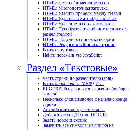
HTML: Замена / изменение тегов
HTML: Многопоточная загрузка
HTML: Удалить пробелы между тегами
HTML: Удалить все атрибуты в тегах
HTML: Удаление тегов / комментов
HTML: Преобразовать таблицу в список с
разделителями
HTML: Получить список категорий
HTML: Рекурсивный поиск страниц
Взять цену товара
Найти переменную JavaScript
Раздел «Текстовые»
Часть строки по разделителю (split)
Взять блоки текста МЕЖДУ ...
REGEXP: Регулярные выражения (выборка 
замена)
Несколько слов/символов с начала/с конца
строки
Английские или русские слова
Добавить текст ДО или ПОСЛЕ
Задать новое значение
Заменить все символы из списка на