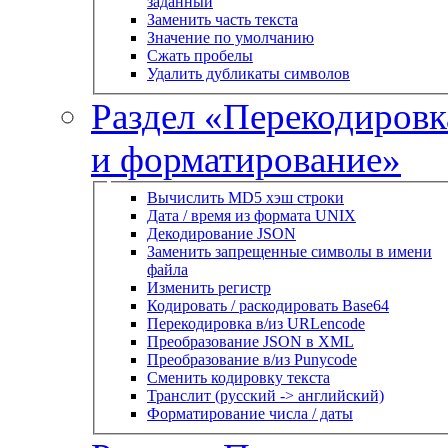
заданный
Заменить часть текста
Значение по умолчанию
Сжать пробелы
Удалить дубликаты символов
Раздел «Перекодировк
и форматирование»
Вычислить MD5 хэш строки
Дата / время из формата UNIX
Декодирование JSON
Заменить запрещенные символы в имени
файла
Изменить регистр
Кодировать / раскодировать Base64
Перекодировка в/из URLencode
Преобразование JSON в XML
Преобразование в/из Punycode
Сменить кодировку текста
Транслит (русский -> английский)
Форматирование числа / даты