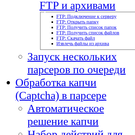
FTP и архивами
FTP: Подключение к серверу
FTP: Открыть папку
FTP: Получить список папок
FTP: Получить список файлов
FTP: Скачать файл
Извлечь файлы из архива
Запуск нескольких
парсеров по очереди
Обработка капчи
(Captcha) в парсере
Автоматическое
решение капчи
Набор действий для