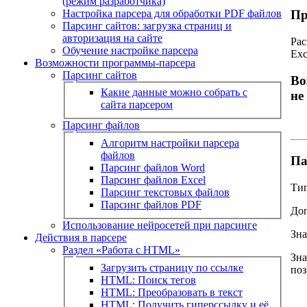
(режим разработчика)
Настройка парсера для обработки PDF файлов
Пр
Парсинг сайтов: загрузка страниц и
авторизация на сайте
Рас
Обучение настройке парсера
Exc
Возможности программы-парсера
Парсинг сайтов
Во
Какие данные можно собрать с
не
сайта парсером
Парсинг файлов
Алгоритм настройки парсера
файлов
Па
Парсинг файлов Word
Парсинг файлов Excel
Тип
Парсинг текстовых файлов
Парсинг файлов PDF
Доп
Использование нейросетей при парсинге
Зна
Действия в парсере
Раздел «Работа с HTML»
Зна
Загрузить страницу по ссылке
поз
HTML: Поиск тегов
HTML: Преобразовать в текст
HTML: Получить гиперссылку и её