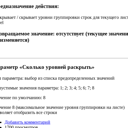
едназначение действия:
крывает / скрывает уровни группировки строк для текущего лис
el
звращаемое значение:
отсутствует (текущее значени
 изменяется)
раметр «
Сколько уровней раскрыть
»
 параметра:
выбор из списка предопределенных значений
устимые значения параметра:
1; 2; 3; 4; 5; 6; 7; 8
чение по умолчанию:
8
чение 8 (максимальное значение уровня группировки на листе)
воляет отобразить все строки
Добавить комментарий
1700 просмотров