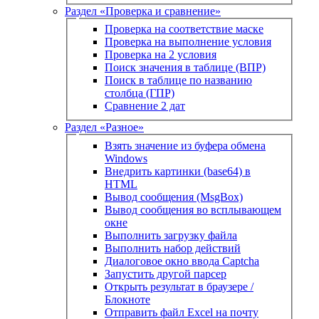
Раздел «Проверка и сравнение»
Проверка на соответствие маске
Проверка на выполнение условия
Проверка на 2 условия
Поиск значения в таблице (ВПР)
Поиск в таблице по названию
столбца (ГПР)
Сравнение 2 дат
Раздел «Разное»
Взять значение из буфера обмена
Windows
Внедрить картинки (base64) в
HTML
Вывод сообщения (MsgBox)
Вывод сообщения во всплывающем
окне
Выполнить загрузку файла
Выполнить набор действий
Диалоговое окно ввода Captcha
Запустить другой парсер
Открыть результат в браузере /
Блокноте
Отправить файл Excel на почту