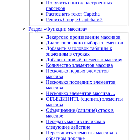
Получить список настроенных
парсеров
Распознать текст Captcha
Решить Google Captcha v.2
Раздел «Функции массива»
Декартово произведение массивов
Диалоговое окно выбора элементов
Добавить заголовок таблицы к
значениям в строках
Добавить новый элемент к массиву
Количество элементов массива
Несколько первых элементов
массива
Несколько последних элементов
массива
Несколько элементов массива ...
ОБЪЕДИНИТЬ (сцепить) элементы
массива
Объединение (слияние) строк в
массиве
Передать массив целиком в
следующее действие
Переставить элементы массива в
обратном порядке