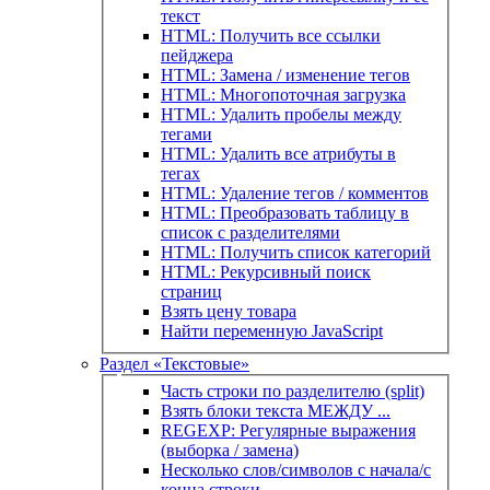
текст
HTML: Получить все ссылки
пейджера
HTML: Замена / изменение тегов
HTML: Многопоточная загрузка
HTML: Удалить пробелы между
тегами
HTML: Удалить все атрибуты в
тегах
HTML: Удаление тегов / комментов
HTML: Преобразовать таблицу в
список с разделителями
HTML: Получить список категорий
HTML: Рекурсивный поиск
страниц
Взять цену товара
Найти переменную JavaScript
Раздел «Текстовые»
Часть строки по разделителю (split)
Взять блоки текста МЕЖДУ ...
REGEXP: Регулярные выражения
(выборка / замена)
Несколько слов/символов с начала/с
конца строки