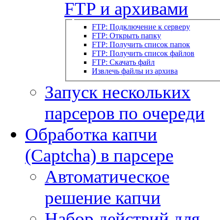
FTP и архивами
FTP: Подключение к серверу
FTP: Открыть папку
FTP: Получить список папок
FTP: Получить список файлов
FTP: Скачать файл
Извлечь файлы из архива
Запуск нескольких
парсеров по очереди
Обработка капчи
(Captcha) в парсере
Автоматическое
решение капчи
Набор действий для