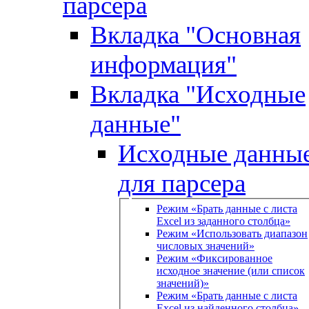
парсера
Вкладка "Основная
информация"
Вкладка "Исходные
данные"
Исходные данны
для парсера
Режим «Брать данные с листа
Excel из заданного столбца»
Режим «Использовать диапазон
числовых значений»
Режим «Фиксированное
исходное значение (или список
значений)»
Режим «Брать данные с листа
Excel из найденного столбца»