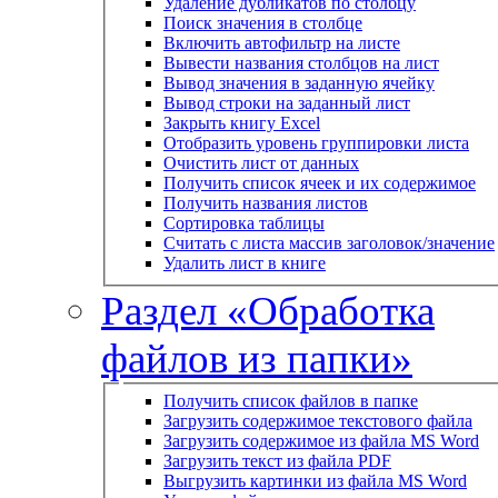
Удаление дубликатов по столбцу
Поиск значения в столбце
Включить автофильтр на листе
Вывести названия столбцов на лист
Вывод значения в заданную ячейку
Вывод строки на заданный лист
Закрыть книгу Excel
Отобразить уровень группировки листа
Очистить лист от данных
Получить список ячеек и их содержимое
Получить названия листов
Сортировка таблицы
Считать с листа массив заголовок/значение
Удалить лист в книге
Раздел «Обработка
файлов из папки»
Получить список файлов в папке
Загрузить содержимое текстового файла
Загрузить содержимое из файла MS Word
Загрузить текст из файла PDF
Выгрузить картинки из файла MS Word