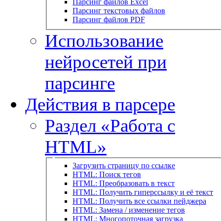
Парсинг файлов Excel
Парсинг текстовых файлов
Парсинг файлов PDF
Использование
нейросетей при
парсинге
Действия в парсере
Раздел «Работа с
HTML»
Загрузить страницу по ссылке
HTML: Поиск тегов
HTML: Преобразовать в текст
HTML: Получить гиперссылку и её текст
HTML: Получить все ссылки пейджера
HTML: Замена / изменение тегов
HTML: Многопоточная загрузка