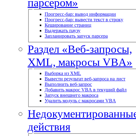
парсером»
Прогресс-бар: вывод информации
Прогресс-бар: вывести текст в строку
Кеширование страниц
Выдержать паузу
Запланировать запуск парсера
Раздел «Веб-запросы,
XML, макросы VBA»
Выборка из XML
Вывести результат веб-запроса на лист
Выполнить веб-запрос
Добавить макрос VBA в текущий файл
Запуск внешнего макроса
Удалить модуль с макросами VBA
Недокументированны
действия