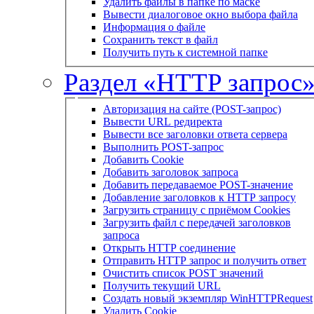
Удалить файлы в папке по маске
Вывести диалоговое окно выбора файла
Информация о файле
Сохранить текст в файл
Получить путь к системной папке
Раздел «HTTP запрос
Авторизация на сайте (POST-запрос)
Вывести URL редиректа
Вывести все заголовки ответа сервера
Выполнить POST-запрос
Добавить Cookie
Добавить заголовок запроса
Добавить передаваемое POST-значение
Добавление заголовков к HTTP запросу
Загрузить страницу с приёмом Cookies
Загрузить файл с передачей заголовков
запроса
Открыть HTTP соединение
Отправить HTTP запрос и получить ответ
Очистить список POST значений
Получить текущий URL
Создать новый экземпляр WinHTTPRequest
Удалить Cookie