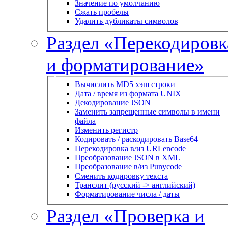
Значение по умолчанию
Сжать пробелы
Удалить дубликаты символов
Раздел «Перекодировк
и форматирование»
Вычислить MD5 хэш строки
Дата / время из формата UNIX
Декодирование JSON
Заменить запрещенные символы в имени
файла
Изменить регистр
Кодировать / раскодировать Base64
Перекодировка в/из URLencode
Преобразование JSON в XML
Преобразование в/из Punycode
Сменить кодировку текста
Транслит (русский -> английский)
Форматирование числа / даты
Раздел «Проверка и