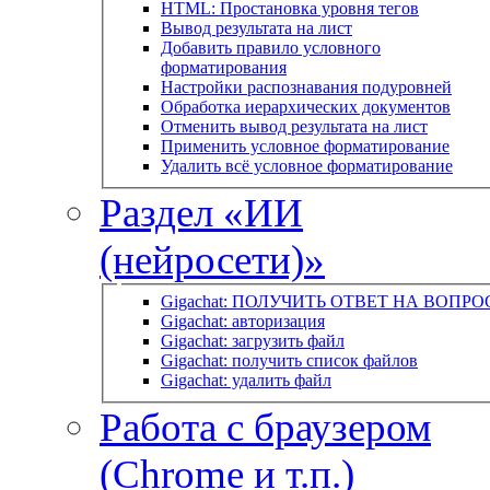
HTML: Простановка уровня тегов
Вывод результата на лист
Добавить правило условного
форматирования
Настройки распознавания подуровней
Обработка иерархических документов
Отменить вывод результата на лист
Применить условное форматирование
Удалить всё условное форматирование
Раздел «ИИ
(нейросети)»
Gigachat: ПОЛУЧИТЬ ОТВЕТ НА ВОПРО
Gigachat: авторизация
Gigachat: загрузить файл
Gigachat: получить список файлов
Gigachat: удалить файл
Работа с браузером
(Chrome и т.п.)