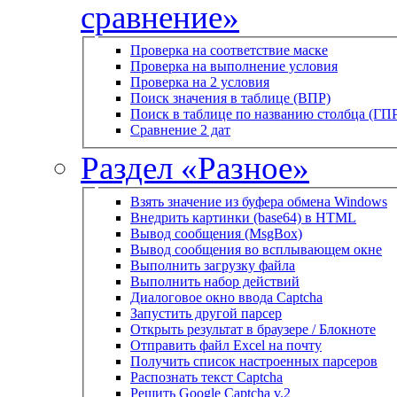
сравнение»
Проверка на соответствие маске
Проверка на выполнение условия
Проверка на 2 условия
Поиск значения в таблице (ВПР)
Поиск в таблице по названию столбца (ГП
Сравнение 2 дат
Раздел «Разное»
Взять значение из буфера обмена Windows
Внедрить картинки (base64) в HTML
Вывод сообщения (MsgBox)
Вывод сообщения во всплывающем окне
Выполнить загрузку файла
Выполнить набор действий
Диалоговое окно ввода Captcha
Запустить другой парсер
Открыть результат в браузере / Блокноте
Отправить файл Excel на почту
Получить список настроенных парсеров
Распознать текст Captcha
Решить Google Captcha v.2