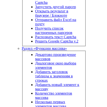
Captcha
Запустить другой парсер
Открыть результат в
браузере / Блокноте
Отправить файл Excel на
почту
Получить список
настроенных парсеров
Распознать текст Captcha
Решить Google Captcha v.2
Раздел «Функции массива»
Декартово произведение
массивов
Диалоговое окно выбора
элементов
Добавить заголовок
таблицы к значениям в
строках
Добавить новый элемент к
массиву
Количество элементов
массива
Несколько первых
элементов массива