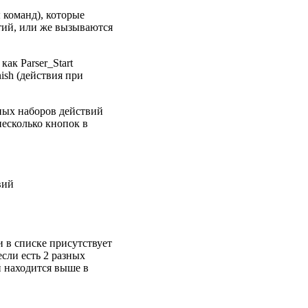
команд), которые
тий, или же вызываются
 как Parser_Start
nish (действия при
нных наборов действий
несколько кнопок в
вий
и в списке присутствует
сли есть 2 разных
й находится выше в