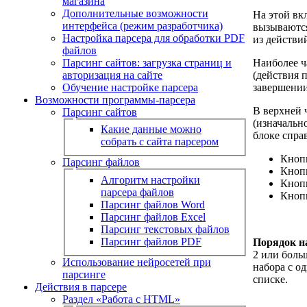
магазина
Дополнительные возможности
На этой вк
интерфейса (режим разработчика)
вызываются
Настройка парсера для обработки PDF
из действи
файлов
Парсинг сайтов: загрузка страниц и
Наиболее ч
авторизация на сайте
(действия п
Обучение настройке парсера
завершении
Возможности программы-парсера
В верхней 
Парсинг сайтов
(изначальн
Какие данные можно
блоке справ
собрать с сайта парсером
Кноп
Парсинг файлов
Кноп
Алгоритм настройки
Кноп
парсера файлов
Кноп
Парсинг файлов Word
Парсинг файлов Excel
Парсинг текстовых файлов
Парсинг файлов PDF
Порядок на
2 или боль
Использование нейросетей при
набора с о
парсинге
списке.
Действия в парсере
Раздел «Работа с HTML»