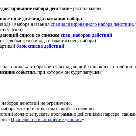
едактирование набора действий
» расположены:
овое поле для ввода названия набора
вводе / выборе названия
специализированного набора действий
,
етку фона)
дающий список со списком
спец. наборов действий
ит для быстрого ввода названия спец. набора)
дартный
блок списка действий
е на кнопке
...
отображается выпадающий список из 2 столбцов:
писание события
, при котором он будет запущен)
 наборов действий не ограничено.
 набора можно использовать любые символы.
ствий можно запускать программно действиями парсера, такими
или «
Проверка на выполнение условия
»