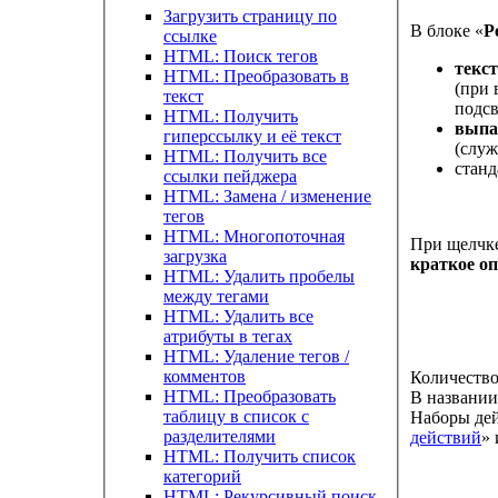
Загрузить страницу по
В блоке «
Р
ссылке
HTML: Поиск тегов
текст
HTML: Преобразовать в
(при 
текст
подсв
HTML: Получить
выпа
гиперссылку и её текст
(служ
HTML: Получить все
стан
ссылки пейджера
HTML: Замена / изменение
тегов
HTML: Многопоточная
При щелчк
загрузка
краткое о
HTML: Удалить пробелы
между тегами
HTML: Удалить все
атрибуты в тегах
HTML: Удаление тегов /
комментов
Количество
HTML: Преобразовать
В названии
таблицу в список с
Наборы дей
разделителями
действий
» 
HTML: Получить список
категорий
HTML: Рекурсивный поиск