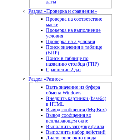
даты
Раздел «Проверка и сравнение»
Проверка на соответствие
маске
Проверка на выполнение
условия
Проверка на 2 условия
Поиск значения в таблице
(ВПР)
Поиск в таблице по
названию столбца (ГПР)
Сравнение 2 дат
Раздел «Разное»
Взять значение из буфера
обмена Windows
Внедрить картинки (base64)
в HTML
Вывод сообщения (MsgBox)
Вывод сообщения во
всплывающем окне
Выполнить загрузку файла
Выполнить набор действий
Диалоговое окно ввода