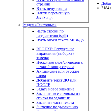
Доба
страниц
3184 
Взять цену товара
Найти переменную
JavaScript
Раздел «Текстовые»
Часть строки по
разделителю (split)
Взять блоки текста МЕЖДУ
...
REGEXP: Регулярные
выражения (выборка /
замена)
Несколько слов/символов с
начала/с конца строки
Английские или русские
слова
Добавить текст ДО или
ПОСЛЕ
Задать новое значение
Заменить все символы из
списка на заданный
Заменить часть текста
Значение по умолчанию