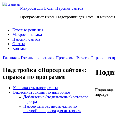
Макросы для Excel. Парсинг сайтов.
Программист Excel. Надстройки для Excel, и макросы
Готовые решения
Макросы на заказ
Парсинг сайтов
Оплата
Контакты
Главная
»
Готовые решения
»
Программа Parser
»
Справка по п
Надстройка «Парсер сайтов»:
Подв
справка по программе
Как заказать парсер сайта
Подвкладка
Видеоинструкции по настройке
парсера:
Добавление (подключение) готового
парсера
Парсер сайтов: инструкция по
настройке парсера для интернет-