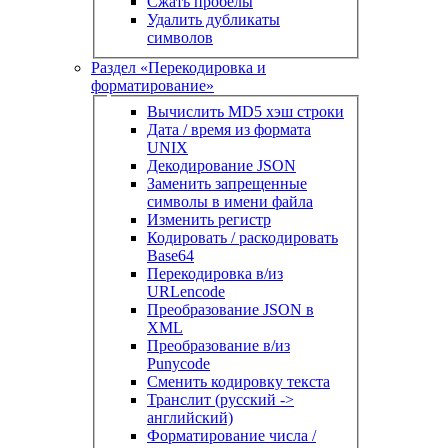
Сжать пробелы
Удалить дубликаты
символов
Раздел «Перекодировка и
форматирование»
Вычислить MD5 хэш строки
Дата / время из формата
UNIX
Декодирование JSON
Заменить запрещенные
символы в имени файла
Изменить регистр
Кодировать / раскодировать
Base64
Перекодировка в/из
URLencode
Преобразование JSON в
XML
Преобразование в/из
Punycode
Сменить кодировку текста
Транслит (русский ->
английский)
Форматирование числа /