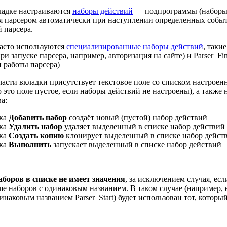
ладке настраиваются
наборы действий
— подпрограммы (наборы 
 парсером автоматически при наступлении определенных собы
й парсера.
асто используются
специализированные наборы действий
, такие
ри запуске парсера, например, авторизация на сайте) и Parser_Fi
 работы парсера)
части вкладки присутствует текстовое поле со списком настрое
о это поле пустое, если наборы действий не настроены), а также 
а:
ка
Добавить набор
создаёт новый (пустой) набор действий
ка
Удалить набор
удаляет выделенный в списке набор действий
ка
Создать копию
клонирует выделенный в списке набор дейст
ка
Выполнить
запускает выделенный в списке набор действий
боров в списке не имеет значения
, за исключением случая, есл
ше наборов с одинаковым названием. В таком случае (например, е
динаковым названием Parser_Start) будет использован тот, которы