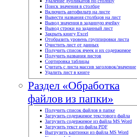
Удаление дубликатов по столбцу
Поиск значения в столбце
Включить автофильтр на листе
Вывести названия столбцов на лист
Вывод значения в заданную ячейку
Вывод строки на заданный лист
Закрыть книгу Excel
Отобразить уровень группировки листа
Очистить лист от данных
Получить список ячеек и их содержимое
Получить названия листов
Сортировка таблицы
Считать с листа массив заголовок/значение
Удалить лист в книге
Раздел «Обработка
файлов из папки»
Получить список файлов в папке
Загрузить содержимое текстового файла
Загрузить содержимое из файла MS Word
Загрузить текст из файла PDF
Выгрузить картинки из файла MS Word