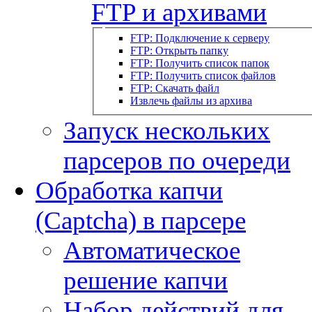
FTP и архивами
FTP: Подключение к серверу
FTP: Открыть папку
FTP: Получить список папок
FTP: Получить список файлов
FTP: Скачать файл
Извлечь файлы из архива
Запуск нескольких
парсеров по очереди
Обработка капчи
(Captcha) в парсере
Автоматическое
решение капчи
Набор действий для