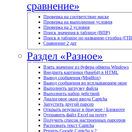
сравнение»
Проверка на соответствие маске
Проверка на выполнение условия
Проверка на 2 условия
Поиск значения в таблице (ВПР)
Поиск в таблице по названию столбца (ГП
Сравнение 2 дат
Раздел «Разное»
Взять значение из буфера обмена Windows
Внедрить картинки (base64) в HTML
Вывод сообщения (MsgBox)
Вывод сообщения во всплывающем окне
Выполнить загрузку файла
Выполнить набор действий
Диалоговое окно ввода Captcha
Запустить другой парсер
Открыть результат в браузере / Блокноте
Отправить файл Excel на почту
Получить список настроенных парсеров
Распознать текст Captcha
Решить Google Captcha v.2