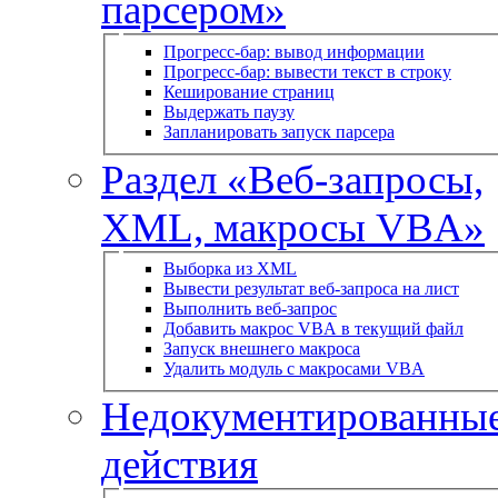
парсером»
Прогресс-бар: вывод информации
Прогресс-бар: вывести текст в строку
Кеширование страниц
Выдержать паузу
Запланировать запуск парсера
Раздел «Веб-запросы,
XML, макросы VBA»
Выборка из XML
Вывести результат веб-запроса на лист
Выполнить веб-запрос
Добавить макрос VBA в текущий файл
Запуск внешнего макроса
Удалить модуль с макросами VBA
Недокументированны
действия