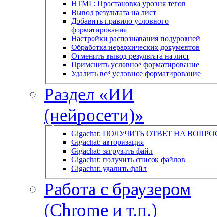
HTML: Простановка уровня тегов
Вывод результата на лист
Добавить правило условного
форматирования
Настройки распознавания подуровней
Обработка иерархических документов
Отменить вывод результата на лист
Применить условное форматирование
Удалить всё условное форматирование
Раздел «ИИ
(нейросети)»
Gigachat: ПОЛУЧИТЬ ОТВЕТ НА ВОПРО
Gigachat: авторизация
Gigachat: загрузить файл
Gigachat: получить список файлов
Gigachat: удалить файл
Работа с браузером
(Chrome и т.п.)