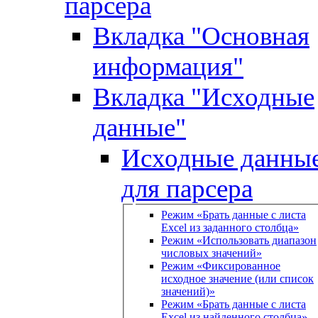
парсера
Вкладка "Основная
информация"
Вкладка "Исходные
данные"
Исходные данны
для парсера
Режим «Брать данные с листа
Excel из заданного столбца»
Режим «Использовать диапазон
числовых значений»
Режим «Фиксированное
исходное значение (или список
значений)»
Режим «Брать данные с листа
Excel из найденного столбца»