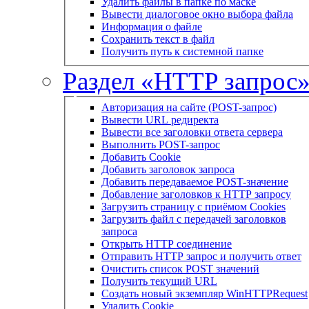
Удалить файлы в папке по маске
Вывести диалоговое окно выбора файла
Информация о файле
Сохранить текст в файл
Получить путь к системной папке
Раздел «HTTP запрос
Авторизация на сайте (POST-запрос)
Вывести URL редиректа
Вывести все заголовки ответа сервера
Выполнить POST-запрос
Добавить Cookie
Добавить заголовок запроса
Добавить передаваемое POST-значение
Добавление заголовков к HTTP запросу
Загрузить страницу с приёмом Cookies
Загрузить файл с передачей заголовков
запроса
Открыть HTTP соединение
Отправить HTTP запрос и получить ответ
Очистить список POST значений
Получить текущий URL
Создать новый экземпляр WinHTTPRequest
Удалить Cookie