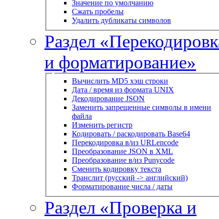
Значение по умолчанию
Сжать пробелы
Удалить дубликаты символов
Раздел «Перекодировк
и форматирование»
Вычислить MD5 хэш строки
Дата / время из формата UNIX
Декодирование JSON
Заменить запрещенные символы в имени
файла
Изменить регистр
Кодировать / раскодировать Base64
Перекодировка в/из URLencode
Преобразование JSON в XML
Преобразование в/из Punycode
Сменить кодировку текста
Транслит (русский -> английский)
Форматирование числа / даты
Раздел «Проверка и