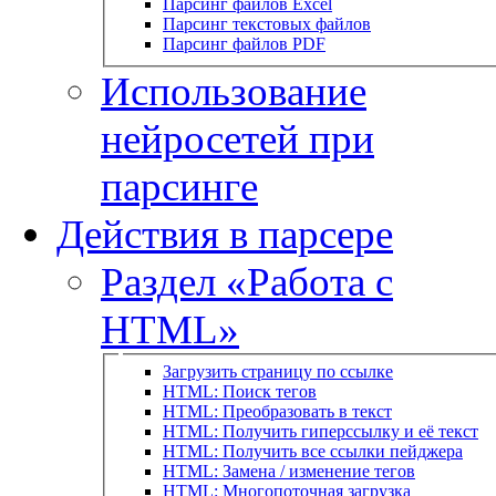
Парсинг файлов Excel
Парсинг текстовых файлов
Парсинг файлов PDF
Использование
нейросетей при
парсинге
Действия в парсере
Раздел «Работа с
HTML»
Загрузить страницу по ссылке
HTML: Поиск тегов
HTML: Преобразовать в текст
HTML: Получить гиперссылку и её текст
HTML: Получить все ссылки пейджера
HTML: Замена / изменение тегов
HTML: Многопоточная загрузка