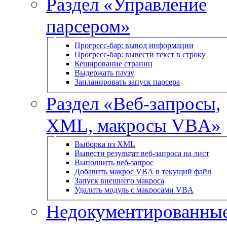
Раздел «Управление
парсером»
Прогресс-бар: вывод информации
Прогресс-бар: вывести текст в строку
Кеширование страниц
Выдержать паузу
Запланировать запуск парсера
Раздел «Веб-запросы,
XML, макросы VBA»
Выборка из XML
Вывести результат веб-запроса на лист
Выполнить веб-запрос
Добавить макрос VBA в текущий файл
Запуск внешнего макроса
Удалить модуль с макросами VBA
Недокументированны