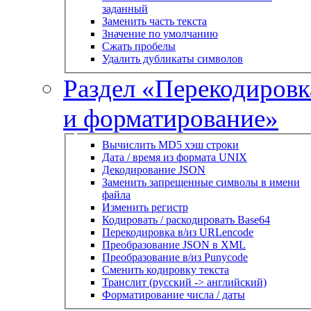
заданный
Заменить часть текста
Значение по умолчанию
Сжать пробелы
Удалить дубликаты символов
Раздел «Перекодировк
и форматирование»
Вычислить MD5 хэш строки
Дата / время из формата UNIX
Декодирование JSON
Заменить запрещенные символы в имени
файла
Изменить регистр
Кодировать / раскодировать Base64
Перекодировка в/из URLencode
Преобразование JSON в XML
Преобразование в/из Punycode
Сменить кодировку текста
Транслит (русский -> английский)
Форматирование числа / даты