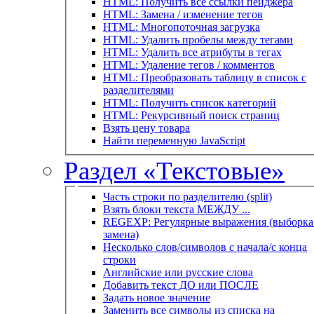
HTML: Получить все ссылки пейджера
HTML: Замена / изменение тегов
HTML: Многопоточная загрузка
HTML: Удалить пробелы между тегами
HTML: Удалить все атрибуты в тегах
HTML: Удаление тегов / комментов
HTML: Преобразовать таблицу в список с
разделителями
HTML: Получить список категорий
HTML: Рекурсивный поиск страниц
Взять цену товара
Найти переменную JavaScript
Раздел «Текстовые»
Часть строки по разделителю (split)
Взять блоки текста МЕЖДУ ...
REGEXP: Регулярные выражения (выборка 
замена)
Несколько слов/символов с начала/с конца
строки
Английские или русские слова
Добавить текст ДО или ПОСЛЕ
Задать новое значение
Заменить все символы из списка на