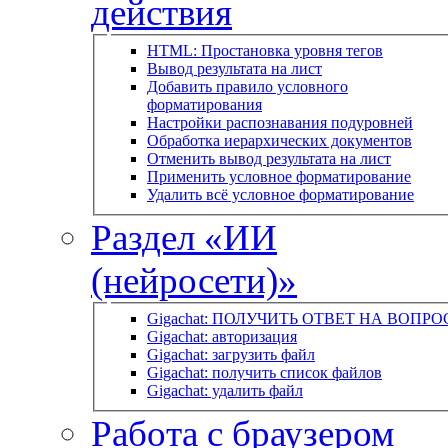
действия
HTML: Простановка уровня тегов
Вывод результата на лист
Добавить правило условного
форматирования
Настройки распознавания подуровней
Обработка иерархических документов
Отменить вывод результата на лист
Применить условное форматирование
Удалить всё условное форматирование
Раздел «ИИ
(нейросети)»
Gigachat: ПОЛУЧИТЬ ОТВЕТ НА ВОПРО
Gigachat: авторизация
Gigachat: загрузить файл
Gigachat: получить список файлов
Gigachat: удалить файл
Работа с браузером