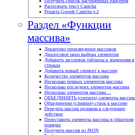
Получить список настроенных парсеров
Распознать текст Captcha
Решить Google Captcha v.2
Раздел «Функции
массива»
Декартово произведение массивов
Диалоговое окно выбора элементов
Добавить заголовок таблицы к значениям в
строках
Добавить новый элемент к массиву
Количество элементов массива
Несколько первых элементов массива
Несколько последних элементов массива
Несколько элементов массива ...
ОБЪЕДИНИТЬ (сцепить) элементы массив
Объединение (слияние) строк в массиве
Передать массив целиком в следующее
действие
Переставить элементы массива в обратном
порядке
Получить массив из JSON