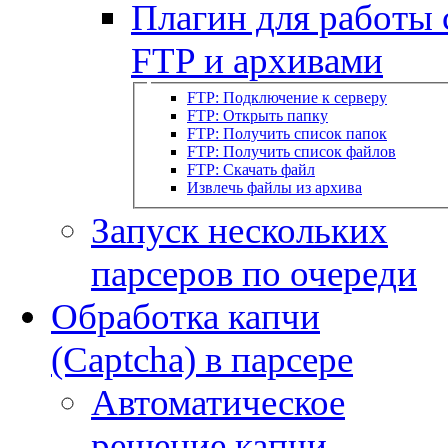
Плагин для работы 
FTP и архивами
FTP: Подключение к серверу
FTP: Открыть папку
FTP: Получить список папок
FTP: Получить список файлов
FTP: Скачать файл
Извлечь файлы из архива
Запуск нескольких
парсеров по очереди
Обработка капчи
(Captcha) в парсере
Автоматическое
решение капчи