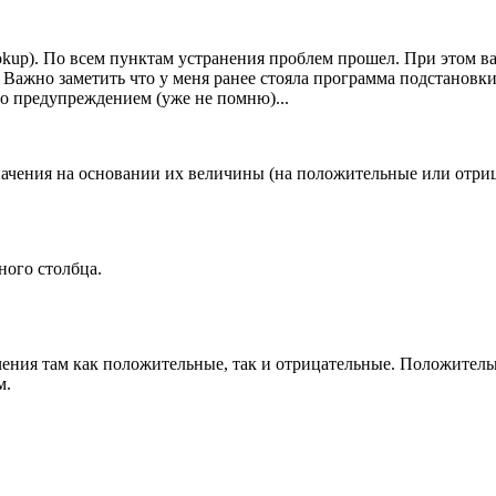
okup). По всем пунктам устранения проблем прошел. При этом в
 Важно заметить что у меня ранее стояла программа подстановк
 то предупреждением (уже не помню)...
начения на основании их величины (на положительные или отри
ного столбца.
чения там как положительные, так и отрицательные. Положител
м.