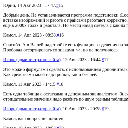
Юрий, 14 Авг 2023 - 17:47.
#
15
Добрый день. Не устанавливается программа подстановки (Lo
вставке изображений и работе с прайсами работают корректно.
еще в 2000х годах и работала. Но месяц назад слетела с каким
Камол, 14 Авг 2023 - 08:38.
#
16
Спасибо. А в Вашей надстройке есть функция разделения на з
Пробовал отсортировать со знаками <>, но не получилось.
Игорь (администратор сайта)
, 12 Авг 2023 - 16:44.
#
17
Это можно формулами сделать, с использованием дополнитель
Как средствами моей надстройки, так и без неё.
Камол, 11 Авг 2023 - 14:15.
#
18
Есть одна таблица с остатками и денежным эквивалентом. Зна
отрицательные значения надо разбить по двум разным таблица
Игорь (администратор сайта)
, 10 Авг 2023 - 20:28.
#
19
Камол, ваш вопрос не понятен.