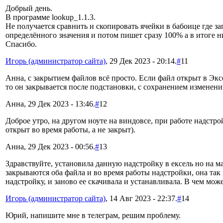
Добрый день.
В программе lookup_1.1.3.
Не получается сравнить и скопировать ячейки в бабоице где зап
определённого значения и потом пишет сразу 100% а в итоге ни
Спасибо.
Игорь (администратор сайта)
, 29 Дек 2023 - 20:14.
#
11
Анна, с закрытием файлов всё просто. Если файл открыт в Экс
то он закрывается после подстановки, с сохранением изменени
Анна, 29 Дек 2023 - 13:46.
#
12
Доброе утро, на другом ноуте на виндовсе, при работе надстро
открыт во время работы, а не закрыт).
Анна, 29 Дек 2023 - 00:56.
#
13
Здравствуйте, установила данную надстройку в ексель но на ма
закрываются оба файла и во время работы надстройки, она так
надстройку, и заново ее скачивала и устанавливала. В чем мож
Игорь (администратор сайта)
, 14 Авг 2023 - 22:37.
#
14
Юрий, напишите мне в телеграм, решим проблему.