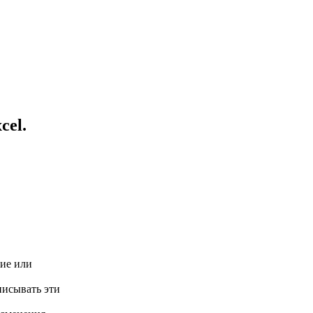
cel.
ние или
писывать эти