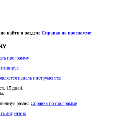
но найти в разделе
Справка по программе
му
ать программу
нтивирус
является панель инструментов
есть
15 дней
,
ы.
спользуя раздел
Справка по программе
ть лицензию