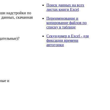
Поиск данных на всех
листах книги Excel
аши надстройки по
и данных, скачанная
Переименование и
копирование файлов по
списку в таблице
Секундомер в Excel - для
цательные)?
фиксации времени
автогонки
ьные и