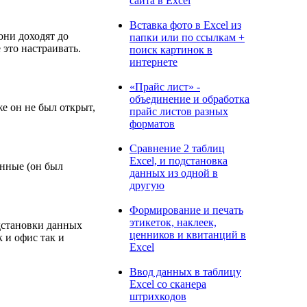
сайта в Excel
Вставка фото в Excel из
 они доходят до
папки или по ссылкам +
 это настраивать.
поиск картинок в
интернете
«Прайс лист» -
объединение и обработка
же он не был открыт,
прайс листов разных
форматов
Сравнение 2 таблиц
Excel, и подстановка
анные (он был
данных из одной в
другую
Формирование и печать
этикеток, наклеек,
одстановки данных
ценников и квитанций в
 и офис так и
Excel
Ввод данных в таблицу
Excel со сканера
штрихкодов