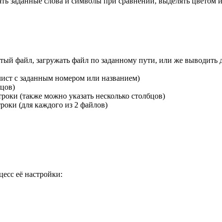
ь заданные слова и символы при сравнении, выделять цветом 
тый файл, загружать файл по заданному пути, или же выводить 
 лист с заданным номером или названием)
бцов)
троки (также можно указать несколько столбцов)
оки (для каждого из 2 файлов)
цесс её настройки: