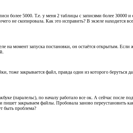
иси более 5000. Т.е. у меня 2 таблицы с записями более 30000 и
чего не скопировала. Как это исправить? В экзеле находится все
еле на момент запуска постановки, он остаётся открытым. Если 
й.
йки, тоже закрывается файл, правда один из которого беруться д
кбуке (паралельс), по началу работало все ок. А сейчас после п
 и пишет закрываем файлы. Пробовала заново переустановить как
ет быть проблема?