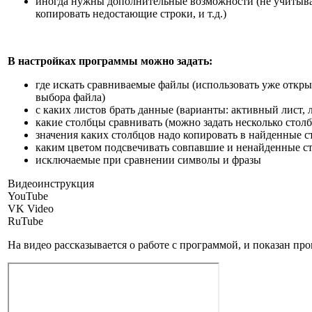
иногда нужны дополнительные возможности (не учитыват
копировать недостающие строки, и т.д.)
В настройках программы можно задать:
где искать сравниваемые файлы (использовать уже откры
выбора файла)
с каких листов брать данные (варианты: активный лист,
какие столбцы сравнивать (можно задать несколько стол
значения каких столбцов надо копировать в найденные с
каким цветом подсвечивать совпавшие и ненайденные стр
исключаемые при сравнении символы и фразы
Видеоинструкция
YouTube
VK Video
RuTube
На видео рассказывается о работе с программой, и показан про