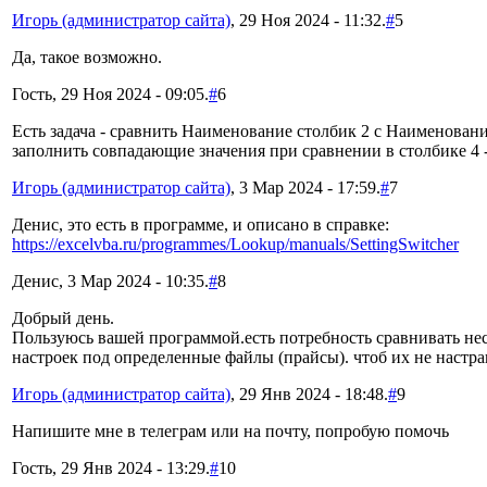
Игорь (администратор сайта)
, 29 Ноя 2024 - 11:32.
#
5
Да, такое возможно.
Гость, 29 Ноя 2024 - 09:05.
#
6
Есть задача - сравнить Наименование столбик 2 с Наименовани
заполнить совпадающие значения при сравнении в столбике 4 
Игорь (администратор сайта)
, 3 Мар 2024 - 17:59.
#
7
Денис, это есть в программе, и описано в справке:
https://excelvba.ru/programmes/Lookup/manuals/SettingSwitcher
Денис, 3 Мар 2024 - 10:35.
#
8
Добрый день.
Пользуюсь вашей программой.есть потребность сравнивать нес
настроек под определенные файлы (прайсы). чтоб их не настр
Игорь (администратор сайта)
, 29 Янв 2024 - 18:48.
#
9
Напишите мне в телеграм или на почту, попробую помочь
Гость, 29 Янв 2024 - 13:29.
#
10