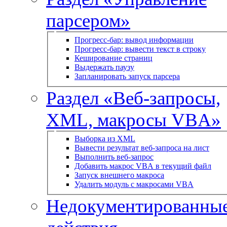
парсером»
Прогресс-бар: вывод информации
Прогресс-бар: вывести текст в строку
Кеширование страниц
Выдержать паузу
Запланировать запуск парсера
Раздел «Веб-запросы,
XML, макросы VBA»
Выборка из XML
Вывести результат веб-запроса на лист
Выполнить веб-запрос
Добавить макрос VBA в текущий файл
Запуск внешнего макроса
Удалить модуль с макросами VBA
Недокументированны