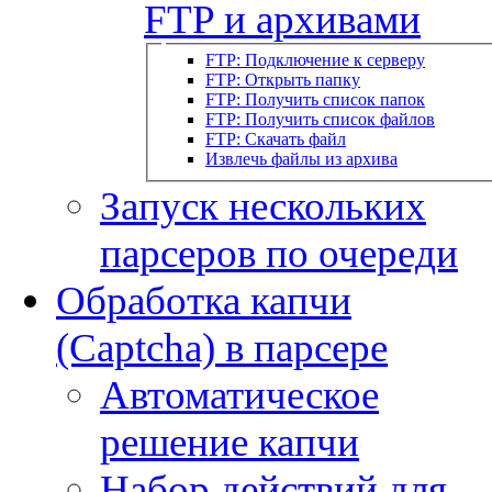
FTP и архивами
FTP: Подключение к серверу
FTP: Открыть папку
FTP: Получить список папок
FTP: Получить список файлов
FTP: Скачать файл
Извлечь файлы из архива
Запуск нескольких
парсеров по очереди
Обработка капчи
(Captcha) в парсере
Автоматическое
решение капчи
Набор действий для