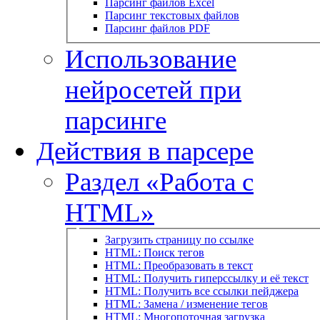
Парсинг файлов Excel
Парсинг текстовых файлов
Парсинг файлов PDF
Использование
нейросетей при
парсинге
Действия в парсере
Раздел «Работа с
HTML»
Загрузить страницу по ссылке
HTML: Поиск тегов
HTML: Преобразовать в текст
HTML: Получить гиперссылку и её текст
HTML: Получить все ссылки пейджера
HTML: Замена / изменение тегов
HTML: Многопоточная загрузка