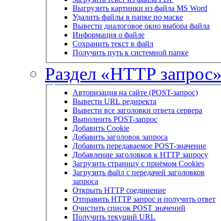
Выгрузить картинки из файла MS Word
Удалить файлы в папке по маске
Вывести диалоговое окно выбора файла
Информация о файле
Сохранить текст в файл
Получить путь к системной папке
Раздел «HTTP запрос
Авторизация на сайте (POST-запрос)
Вывести URL редиректа
Вывести все заголовки ответа сервера
Выполнить POST-запрос
Добавить Cookie
Добавить заголовок запроса
Добавить передаваемое POST-значение
Добавление заголовков к HTTP запросу
Загрузить страницу с приёмом Cookies
Загрузить файл с передачей заголовков
запроса
Открыть HTTP соединение
Отправить HTTP запрос и получить ответ
Очистить список POST значений
Получить текущий URL