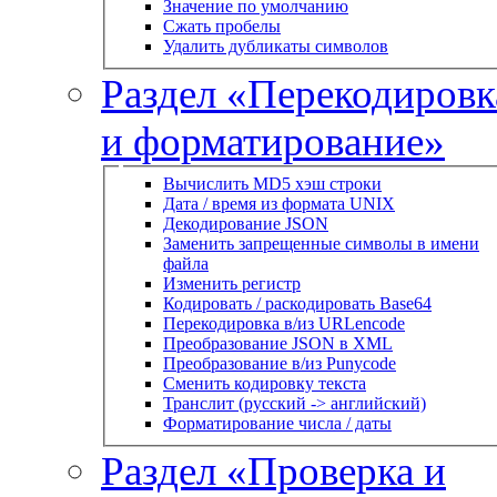
Значение по умолчанию
Сжать пробелы
Удалить дубликаты символов
Раздел «Перекодировк
и форматирование»
Вычислить MD5 хэш строки
Дата / время из формата UNIX
Декодирование JSON
Заменить запрещенные символы в имени
файла
Изменить регистр
Кодировать / раскодировать Base64
Перекодировка в/из URLencode
Преобразование JSON в XML
Преобразование в/из Punycode
Сменить кодировку текста
Транслит (русский -> английский)
Форматирование числа / даты
Раздел «Проверка и