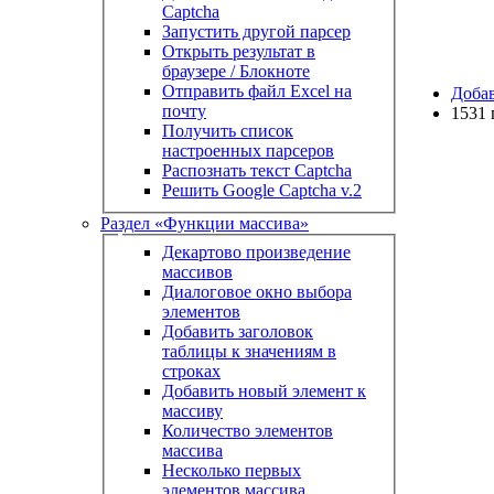
Captcha
Запустить другой парсер
Открыть результат в
браузере / Блокноте
Отправить файл Excel на
Доба
почту
1531 
Получить список
настроенных парсеров
Распознать текст Captcha
Решить Google Captcha v.2
Раздел «Функции массива»
Декартово произведение
массивов
Диалоговое окно выбора
элементов
Добавить заголовок
таблицы к значениям в
строках
Добавить новый элемент к
массиву
Количество элементов
массива
Несколько первых
элементов массива