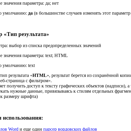
 значения параметра:
да; нет
по умолчанию:
да
(в большинстве случаев изменять этот параметр 
р «
Тип результата
»
тра:
выбор из списка предопределенных значений
 значения параметра:
text; HTML
по умолчанию:
text
тип результата «
HTML
», результат берется из сохранённой копи
еб-страница с фильтром».
яет получить доступ к тексту графических объектов (надписи), а
екать нужные данные, привязываясь к стилям отдельных фрагмен
 к размеру шрифта)
 использования:
лов Word
и еще один
парсер вордовских файлов