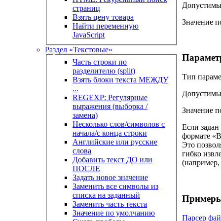
Допустимые
страниц
Взять цену товара
Значение 
Найти переменную
JavaScript
Раздел «Текстовые»
Парамет
Часть строки по
разделителю (split)
Тип параме
Взять блоки текста МЕЖДУ
...
Допустимые
REGEXP: Регулярные
выражения (выборка /
Значение 
замена)
Несколько слов/символов с
Если задан 
начала/с конца строки
формате «В
Английские или русские
Это позвол
слова
гибко извл
Добавить текст ДО или
(например,
ПОСЛЕ
Задать новое значение
Заменить все символы из
списка на заданный
Примеры
Заменить часть текста
Значение по умолчанию
Парсер фай