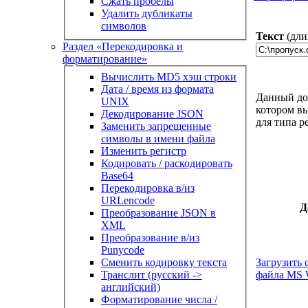
Сжать пробелы
Удалить дубликаты
символов
Текст
(дли
Раздел «Перекодировка и
форматирование»
Вычислить MD5 хэш строки
Дата / время из формата
Данный док
UNIX
котором вы
Декодирование JSON
для типа 
Заменить запрещенные
символы в имени файла
Изменить регистр
Кодировать / раскодировать
Base64
Перекодировка в/из
URLencode
Д
Преобразование JSON в
XML
Преобразование в/из
Punycode
Загрузить 
Сменить кодировку текста
файла MS 
Транслит (русский ->
английский)
Форматирование числа /