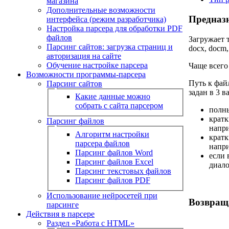
магазина
Дополнительные возможности
Предназн
интерфейса (режим разработчика)
Настройка парсера для обработки PDF
файлов
Загружает 
Парсинг сайтов: загрузка страниц и
docx, docm, 
авторизация на сайте
Обучение настройке парсера
Чаще всего
Возможности программы-парсера
Путь к фай
Парсинг сайтов
задан в 3 в
Какие данные можно
собрать с сайта парсером
полны
кратк
Парсинг файлов
напри
Алгоритм настройки
крат
парсера файлов
напри
Парсинг файлов Word
если 
Парсинг файлов Excel
диало
Парсинг текстовых файлов
Парсинг файлов PDF
Использование нейросетей при
Возвращ
парсинге
Действия в парсере
Раздел «Работа с HTML»