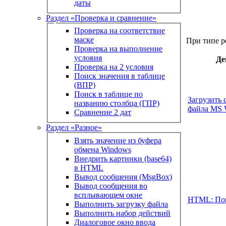
даты
Раздел «Проверка и сравнение»
Проверка на соответствие
маске
При типе р
Проверка на выполнение
условия
Де
Проверка на 2 условия
Поиск значения в таблице
(ВПР)
Поиск в таблице по
Загрузить 
названию столбца (ГПР)
файла MS 
Сравнение 2 дат
Раздел «Разное»
Взять значение из буфера
обмена Windows
Внедрить картинки (base64)
в HTML
Вывод сообщения (MsgBox)
Вывод сообщения во
всплывающем окне
HTML: Пои
Выполнить загрузку файла
Выполнить набор действий
Диалоговое окно ввода