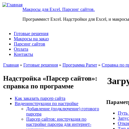
Макросы для Excel. Парсинг сайтов.
Программист Excel. Надстройки для Excel, и макросы
Готовые решения
Макросы на заказ
Парсинг сайтов
Оплата
Контакты
Главная
»
Готовые решения
»
Программа Parser
»
Справка по п
Надстройка «Парсер сайтов»:
Загр
справка по программе
Как заказать парсер сайта
Парамет
Видеоинструкции по настройке
Добавление (подключение) готового
Путь 
парсера
Запус
Парсер сайтов: инструкция по
Откры
настройке парсера для интернет-
Тип р