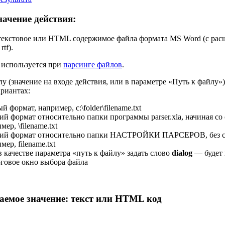
ачение действия:
текстовое или HTML содержимое файла формата MS Word (с рас
rtf).
 используется при
парсинге файлов
.
лу (значение на входе действия, или в параметре «Путь к файлу»
ариантах:
й формат, например, c:\folder\filename.txt
ий формат относительно папки программы parser.xla, начиная со 
мер, \filename.txt
кий формат относительно папки НАСТРОЙКИ ПАРСЕРОВ, без сл
мер, filename.txt
в качестве параметра «путь к файлу» задать слово
dialog
— будет 
говое окно выбора файла
аемое значение:
текст или HTML код