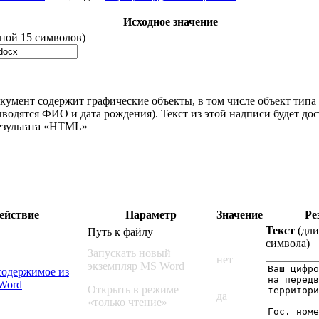
Исходное значение
ной 15 символов)
умент содержит графические объекты, в том числе объект типа
водятся ФИО и дата рождения). Текст из этой надписи будет дос
результата «HTML»
ействие
Параметр
Значение
Ре
Текст
(дли
Путь к файлу
символа)
Запускать новый
нет
экземпляр MS Word
содержимое из
Word
Открыть в режиме
да
«только чтение»