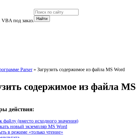
 VBA под заказ.
рограмме Parser
» Загрузить содержимое из файла MS Word
узить содержимое из файла MS
ры действия:
к файлу (вместо исходного значения)
кать новый экземпляр MS Word
ть в режиме «только чтение»
езультата