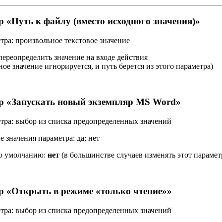
р «
Путь к файлу (вместо исходного значения)
»
тра:
произвольное текстовое значение
переопределить значение на входе действия
ное значение игнорируется, и путь берется из этого параметра)
р «
Запускать новый экземпляр MS Word
»
тра:
выбор из списка предопределенных значений
 значения параметра:
да; нет
по умолчанию:
нет
(в большинстве случаев изменять этот параметр
р «
Открыть в режиме «только чтение»
»
тра:
выбор из списка предопределенных значений