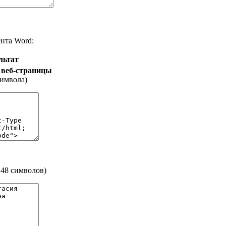
нта Word:
льтат
 веб-страницы
символа)
48 символов)