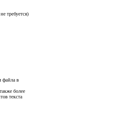
не требуется)
и файла в
 также более
тов текста