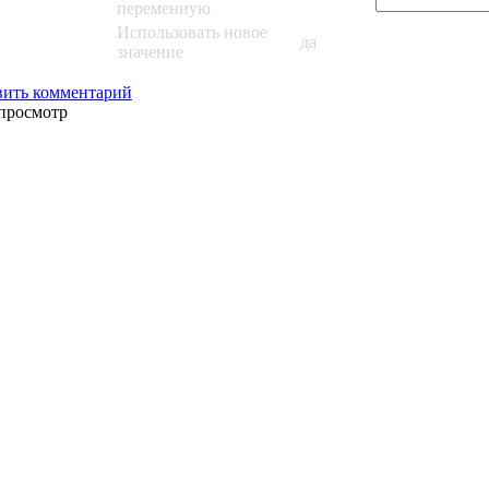
переменную
Использовать новое
да
значение
вить комментарий
просмотр