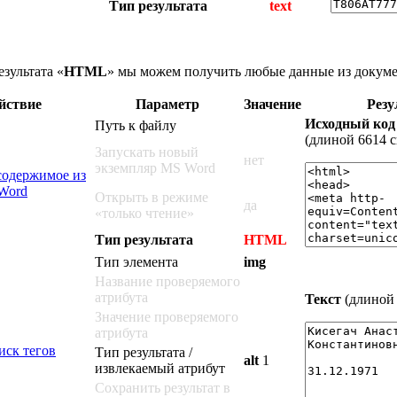
Тип результата
text
езультата «
HTML
» мы можем получить любые данные из докуме
йствие
Параметр
Значение
Резу
Исходный код
Путь к файлу
(длиной 6614 
Запускать новый
нет
экземпляр MS Word
содержимое из
Word
Открыть в режиме
да
«только чтение»
Тип результата
HTML
Тип элемента
img
Название проверяемого
атрибута
Текст
(длиной 
Значение проверяемого
атрибута
ск тегов
Тип результата /
alt
1
извлекаемый атрибут
Сохранить результат в