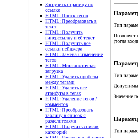
Загрузить страницу по
ссылке
Парамет
HTML: Поиск тегов
HTML: Преобразовать в
Тип параме
текст
HTML: Получить
Позволяет 
гиперссылку и её текст
(тогда вход
HTML: Получить все
ссылки пейджера
HTML: Замена / изменение
тегов
Парамет
HTML: Многопоточная
загрузка
Тип параме
HTML: Удалить пробелы
между тегами
Допустимые
HTML: Удалить все
атрибуты в тегах
Значение 
HTML: Удаление тегов /
комментов
HTML: Преобразовать
таблицу в список с
Парамет
разделителями
HTML: Получить список
Тип параме
категорий
HTML: Рекурсивный поиск