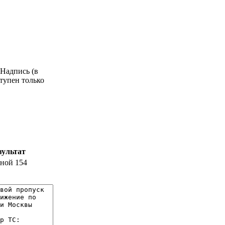
 Надпись (в
тупен только
зультат
ной 154