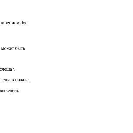
ширением doc,
) может быть
слеша \,
еша в начале,
выведено