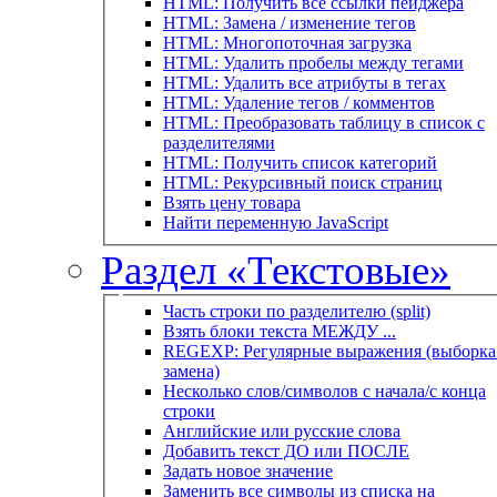
HTML: Получить все ссылки пейджера
HTML: Замена / изменение тегов
HTML: Многопоточная загрузка
HTML: Удалить пробелы между тегами
HTML: Удалить все атрибуты в тегах
HTML: Удаление тегов / комментов
HTML: Преобразовать таблицу в список с
разделителями
HTML: Получить список категорий
HTML: Рекурсивный поиск страниц
Взять цену товара
Найти переменную JavaScript
Раздел «Текстовые»
Часть строки по разделителю (split)
Взять блоки текста МЕЖДУ ...
REGEXP: Регулярные выражения (выборка 
замена)
Несколько слов/символов с начала/с конца
строки
Английские или русские слова
Добавить текст ДО или ПОСЛЕ
Задать новое значение
Заменить все символы из списка на