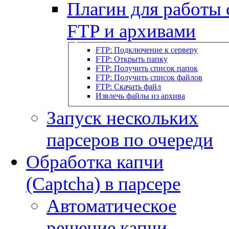
Плагин для работы 
FTP и архивами
FTP: Подключение к серверу
FTP: Открыть папку
FTP: Получить список папок
FTP: Получить список файлов
FTP: Скачать файл
Извлечь файлы из архива
Запуск нескольких
парсеров по очереди
Обработка капчи
(Captcha) в парсере
Автоматическое
решение капчи