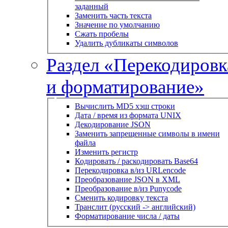
заданный
Заменить часть текста
Значение по умолчанию
Сжать пробелы
Удалить дубликаты символов
Раздел «Перекодировк
и форматирование»
Вычислить MD5 хэш строки
Дата / время из формата UNIX
Декодирование JSON
Заменить запрещенные символы в имени
файла
Изменить регистр
Кодировать / раскодировать Base64
Перекодировка в/из URLencode
Преобразование JSON в XML
Преобразование в/из Punycode
Сменить кодировку текста
Транслит (русский -> английский)
Форматирование числа / даты