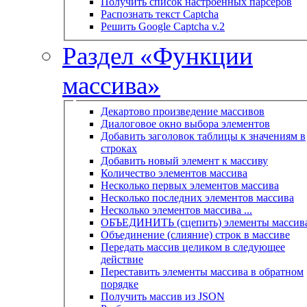
Получить список настроенных парсеров
Распознать текст Captcha
Решить Google Captcha v.2
Раздел «Функции
массива»
Декартово произведение массивов
Диалоговое окно выбора элементов
Добавить заголовок таблицы к значениям в
строках
Добавить новый элемент к массиву
Количество элементов массива
Несколько первых элементов массива
Несколько последних элементов массива
Несколько элементов массива ...
ОБЪЕДИНИТЬ (сцепить) элементы массив
Объединение (слияние) строк в массиве
Передать массив целиком в следующее
действие
Переставить элементы массива в обратном
порядке
Получить массив из JSON