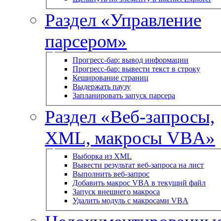
Раздел «Управление
парсером»
Прогресс-бар: вывод информации
Прогресс-бар: вывести текст в строку
Кеширование страниц
Выдержать паузу
Запланировать запуск парсера
Раздел «Веб-запросы,
XML, макросы VBA»
Выборка из XML
Вывести результат веб-запроса на лист
Выполнить веб-запрос
Добавить макрос VBA в текущий файл
Запуск внешнего макроса
Удалить модуль с макросами VBA