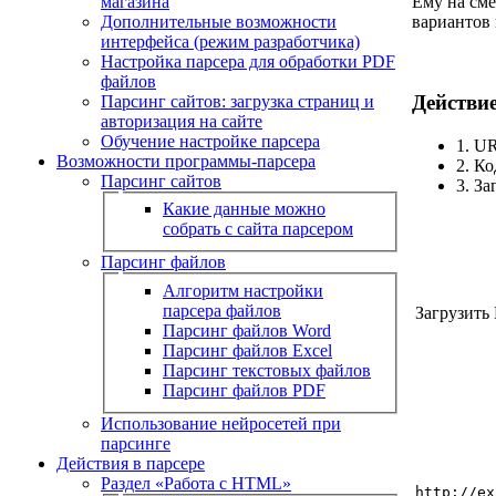
магазина
Ему на см
Дополнительные возможности
вариантов 
интерфейса (режим разработчика)
Настройка парсера для обработки PDF
файлов
Действие
Парсинг сайтов: загрузка страниц и
авторизация на сайте
Обучение настройке парсера
1. U
Возможности программы-парсера
2. К
Парсинг сайтов
3. За
Какие данные можно
собрать с сайта парсером
Парсинг файлов
Алгоритм настройки
парсера файлов
Загрузит
Парсинг файлов Word
Парсинг файлов Excel
Парсинг текстовых файлов
Парсинг файлов PDF
Использование нейросетей при
парсинге
Действия в парсере
Раздел «Работа с HTML»
http://ex