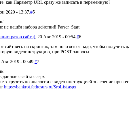
те, как Параметр URL сразу же записать в переменную?
н 2020 - 13:37.
#
5
нь!
 не нашёл набора действий Parser_Start.
инистратор сайта)
, 20 Авг 2019 - 00:54.
#
6
от сайт весь на скриптах, там повозиться надо, чтобы получить 
вторую видеоинструкцию, про POST запросы
Авг 2019 - 00:49.
#
7
нь!
 данные с сайта с aspx
е загрузить по аналогии с видео инструкцией знаечение при тест
йт
https://bankrot.fedresurs.ru/SroList.aspx