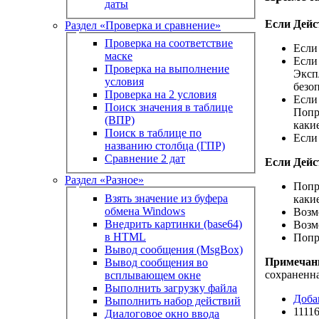
даты
Если Дейс
Раздел «Проверка и сравнение»
Проверка на соответствие
Если
маске
Если
Проверка на выполнение
Эксп
условия
безоп
Проверка на 2 условия
Если 
Поиск значения в таблице
Попр
(ВПР)
каки
Поиск в таблице по
Если
названию столбца (ГПР)
Сравнение 2 дат
Если Дейс
Раздел «Разное»
Попр
Взять значение из буфера
каки
обмена Windows
Возм
Внедрить картинки (base64)
Возм
в HTML
Попр
Вывод сообщения (MsgBox)
Примечан
Вывод сообщения во
сохраненна
всплывающем окне
Выполнить загрузку файла
Доба
Выполнить набор действий
1111
Диалоговое окно ввода