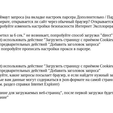
аймаут запроса (на вкладке настроек парсера Дополнительно / Па
верьте, открывается ли сайт через обычный браузер? Открывается
пробуйте изменить настройки безопасности Интернет Эксплорера
ил за 6 сек." не возникает, попробуйте способ загрузки "direct"
t) использовать действие "Загрузить страницу с приёмом Cookie
 предварительных действий "Добавить заголовок запроса"
о попробуйте прописать настройки прокси в парсере.
t) использовать действие "Загрузить страницу с приёмом Cookie
 предварительных действий "Добавить заголовок запроса"
уйте, какие запросы посылает браузер, и если найдете нужный за
ые вам данные могут содержаться в json-формате на самой стран
раздел справки Internet Explorer)
ие для загружаемых веб-страниц", после первой загрузки будет 
ание"