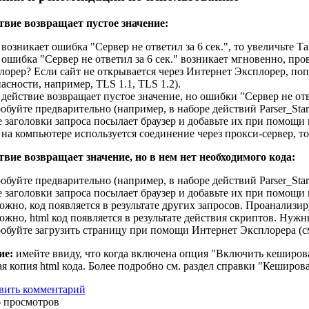
твие возвращает пустое значение:
 возникает ошибка "Сервер не ответил за 6 сек.", то увеличьте Т
 ошибка "Сервер не ответил за 6 сек." возникает мгновенно, про
лорер? Если сайт не открывается через Интернет Эксплорер, по
асности, например, TLS 1.1, TLS 1.2).
действие возвращает пустое значение, но ошибки "Сервер не ответ
обуйте предварительно (например, в наборе действий Parser_Star
е заголовки запроса посылает браузер и добавьте их при помощи
 на компьютере используется соединение через прокси-сервер, т
твие возвращает значение, но в нем нет необходимого кода:
обуйте предварительно (например, в наборе действий Parser_Star
е заголовки запроса посылает браузер и добавьте их при помощи
ожно, код появляется в результате других запросов. Проанализир
ожно, html код появляется в результате действия скриптов. Нужн
обуйте загрузить страницу при помощи Интернет Эксплорера (см. 
ие:
имейте ввиду, что когда включена опция "Включить кеширован
я копия html кода. Более подробно см. раздел справки "Кеширов
вить комментарий
6 просмотров