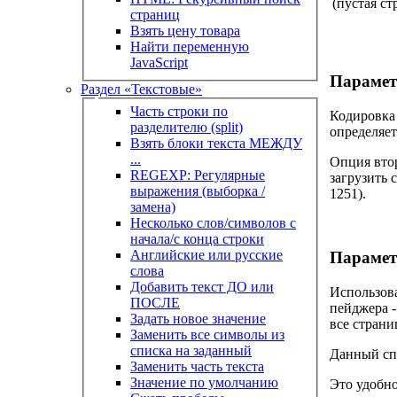
(пустая ст
страниц
Взять цену товара
Найти переменную
JavaScript
Парамет
Раздел «Текстовые»
Часть строки по
Кодировка 
разделителю (split)
определяет
Взять блоки текста МЕЖДУ
...
Опция втор
REGEXP: Регулярные
загрузить 
выражения (выборка /
1251).
замена)
Несколько слов/символов с
начала/с конца строки
Английские или русские
Парамет
слова
Добавить текст ДО или
Использова
ПОСЛЕ
пейджера -
Задать новое значение
все страни
Заменить все символы из
списка на заданный
Данный спо
Заменить часть текста
Значение по умолчанию
Это удобно