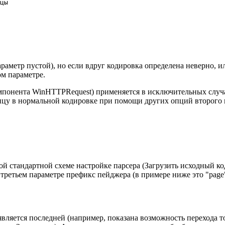
цы
аметр пустой), но если вдруг кодировка определена неверно, и
ом параметре.
омпонента WinHTTPRequest) применяется в исключительных случая
ницу в нормальной кодировке при помощи других опций второго 
ой стандартной схеме настройке парсера (Загрузить исходный ко
третьем параметре префикс пейджера (в примере ниже это "page")
является последней (например, показана возможность перехода то