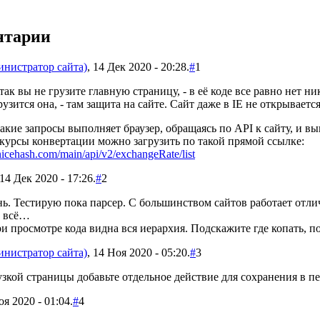
нтарии
инистратор сайта)
, 14 Дек 2020 - 20:28.
#
1
ак вы не грузите главную страницу, - в её коде все равно нет н
рузится она, - там защита на сайте. Сайт даже в IE не открывается
акие запросы выполняет браузер, обращаясь по API к сайту, и вы
курсы конвертации можно загрузить по такой прямой ссылке:
.nicehash.com/main/api/v2/exchangeRate/list
4 Дек 2020 - 17:26.
#
2
ь. Тестирую пока парсер. С большинством сайтов работает отлич
и всё…
ри просмотре кода видна вся иерархия. Подскажите где копать, п
инистратор сайта)
, 14 Ноя 2020 - 05:20.
#
3
узкой страницы добавьте отдельное действие для сохранения в 
оя 2020 - 01:04.
#
4