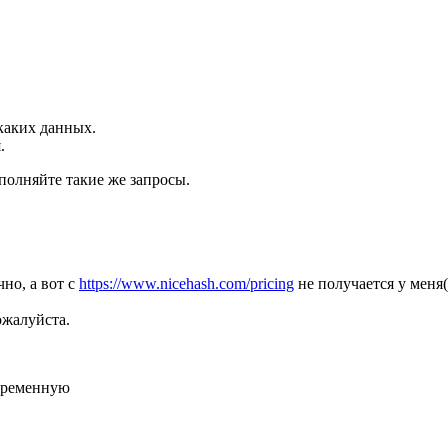
икаких данных.
.
полняйте такие же запросы.
но, а вот с
https://www.nicehash.com/pricing
не получается у меня(
ожалуйста.
переменную