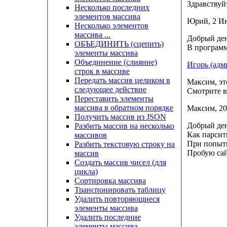
Здравствуй
Несколько последних
элементов массива
Юрий, 2 Ию
Несколько элементов
массива ...
Добрый де
ОБЪЕДИНИТЬ (сцепить)
В программе
элементы массива
Объединение (слияние)
Игорь (адм
строк в массиве
Передать массив целиком в
Максим, эт
следующее действие
Смотрите 
Переставить элементы
массива в обратном порядке
Максим, 20 
Получить массив из JSON
Добрый де
Разбить массив на несколько
Как парсить
массивов
При попытк
Разбить текстовую строку на
Пробую са
массив
Создать массив чисел (для
цикла)
Сортировка массива
Транспонировать таблицу
Удалить повторяющиеся
элементы массива
Удалить последние
элементы массива