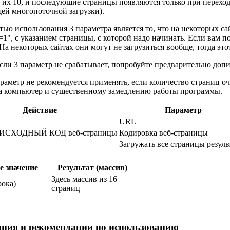
 их 10, и последующие страницы появляются только при переходе 
ей многопоточной загрузки).
ью использования 3 параметра является то, что на некоторых са
=1", с указанием страницы, с которой надо начинать. Если вам по
На некоторых сайтах они могут не загрузиться вообще, тогда это
если 3 параметр не срабатывает, попробуйте предварительно допис
аметр не рекомендуется применять, если количество страниц оч
на компьютер и существенному замедлению работы программы.
Действие
Параметр
URL
ь ИСХОДНЫЙ КОД веб-страницы
Кодировка веб-страницы
Загружать все страницы резуль
е значение
Результат (массив)
Здесь массив из 16
рока)
страниц
ния и рекомендации по использованию