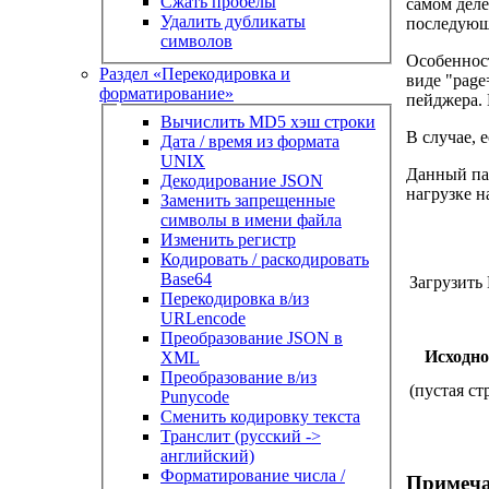
Сжать пробелы
самом деле
Удалить дубликаты
последующ
символов
Особенност
Раздел «Перекодировка и
виде "page
форматирование»
пейджера. 
Вычислить MD5 хэш строки
В случае, 
Дата / время из формата
UNIX
Данный пар
Декодирование JSON
нагрузке 
Заменить запрещенные
символы в имени файла
Изменить регистр
Кодировать / раскодировать
Base64
Загрузит
Перекодировка в/из
URLencode
Преобразование JSON в
Исходно
XML
Преобразование в/из
(пустая ст
Punycode
Сменить кодировку текста
Транслит (русский ->
английский)
Форматирование числа /
Примеча