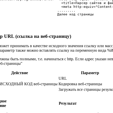
  <title>Парсер сайтов и фа
  <meta http-equiv="Content-
.........

р URL (ссылка на веб-страницу)
ожет принимать в качестве исходного значения ссылку или масси
параметр также можно вставлять ссылку на переменную вида 
жны быть полными, т.е. начинаться с http. Если адрес указан 
еб-страницы"
Действие
Параметр
URL
ь ИСХОДНЫЙ КОД веб-страницы
Кодировка веб-страницы
Загружать все страницы резуль
дное
Результат
ение