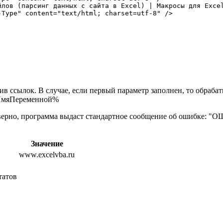
йлов (парсинг данных с сайта в Excel) | Макросы для Excel
Type" content="text/html; charset=utf-8" />

в ссылок. В случае, если первый параметр заполнен, то обрабат
%ИмяПеременной%
неверно, программа выдаст стандартное сообщение об ошибке: 
Значение
www.excelvba.ru
татов