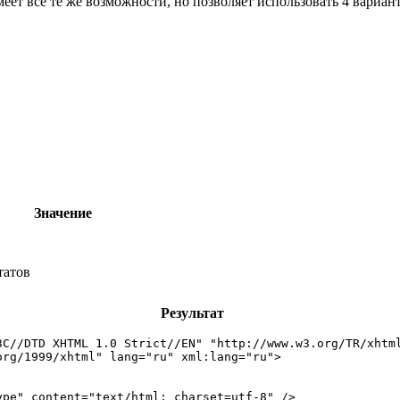
меет все те же возможности, но позволяет использовать 4 вариан
Значение
татов
Результат
3C//DTD XHTML 1.0 Strict//EN" "http://www.w3.org/TR/xhtml
rg/1999/xhtml" lang="ru" xml:lang="ru">

pe" content="text/html; charset=utf-8" />
