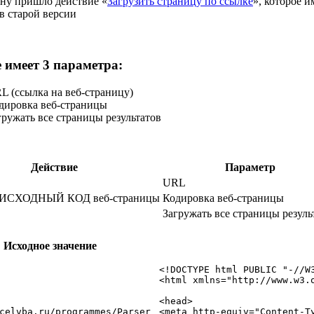
ену пришло действие «
Загрузить страницу по ссылке
», которое и
в старой версии
 имеет 3 параметра:
RL (ссылка на веб-страницу)
одировка веб-страницы
гружать все страницы результатов
Действие
Параметр
URL
ь ИСХОДНЫЙ КОД веб-страницы
Кодировка веб-страницы
Загружать все страницы резуль
Исходное значение
<!DOCTYPE html PUBLIC "-//W
<html xmlns="http://www.w3.o
<head>

celvba.ru/programmes/Parser
<meta http-equiv="Content-Ty