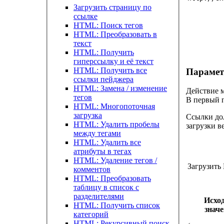
Загрузить страницу по
ссылке
HTML: Поиск тегов
HTML: Преобразовать в
текст
HTML: Получить
гиперссылку и её текст
HTML: Получить все
Парамет
ссылки пейджера
HTML: Замена / изменение
Действие м
тегов
В первый 
HTML: Многопоточная
загрузка
Ссылки дол
HTML: Удалить пробелы
загрузки в
между тегами
HTML: Удалить все
атрибуты в тегах
HTML: Удаление тегов /
Загрузит
комментов
HTML: Преобразовать
таблицу в список с
разделителями
Исхо
HTML: Получить список
знач
категорий
HTML: Рекурсивный поиск