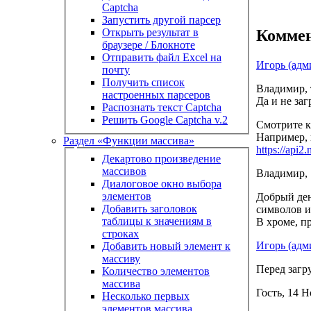
Captcha
Запустить другой парсер
Комме
Открыть результат в
браузере / Блокноте
Отправить файл Excel на
Игорь (адм
почту
Получить список
Владимир, т
настроенных парсеров
Да и не заг
Распознать текст Captcha
Решить Google Captcha v.2
Смотрите к
Например, 
Раздел «Функции массива»
https://api2
Декартово произведение
массивов
Владимир, 1
Диалоговое окно выбора
элементов
Добрый ден
Добавить заголовок
символов 
таблицы к значениям в
В хроме, п
строках
Игорь (адм
Добавить новый элемент к
массиву
Перед загр
Количество элементов
массива
Гость, 14 Н
Несколько первых
элементов массива