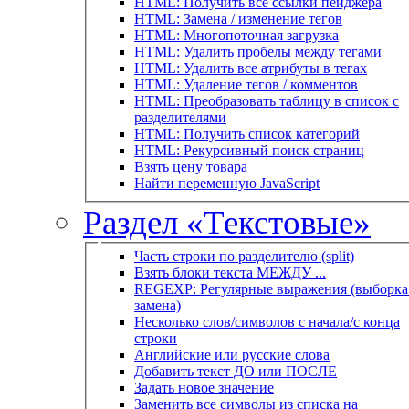
HTML: Получить все ссылки пейджера
HTML: Замена / изменение тегов
HTML: Многопоточная загрузка
HTML: Удалить пробелы между тегами
HTML: Удалить все атрибуты в тегах
HTML: Удаление тегов / комментов
HTML: Преобразовать таблицу в список с
разделителями
HTML: Получить список категорий
HTML: Рекурсивный поиск страниц
Взять цену товара
Найти переменную JavaScript
Раздел «Текстовые»
Часть строки по разделителю (split)
Взять блоки текста МЕЖДУ ...
REGEXP: Регулярные выражения (выборка 
замена)
Несколько слов/символов с начала/с конца
строки
Английские или русские слова
Добавить текст ДО или ПОСЛЕ
Задать новое значение
Заменить все символы из списка на