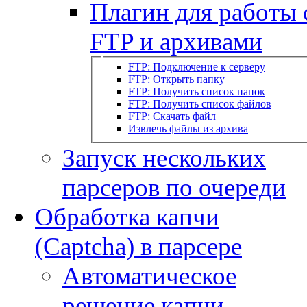
Плагин для работы 
FTP и архивами
FTP: Подключение к серверу
FTP: Открыть папку
FTP: Получить список папок
FTP: Получить список файлов
FTP: Скачать файл
Извлечь файлы из архива
Запуск нескольких
парсеров по очереди
Обработка капчи
(Captcha) в парсере
Автоматическое
решение капчи