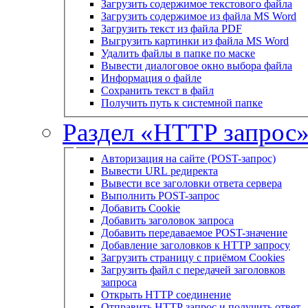
Загрузить содержимое текстового файла
Загрузить содержимое из файла MS Word
Загрузить текст из файла PDF
Выгрузить картинки из файла MS Word
Удалить файлы в папке по маске
Вывести диалоговое окно выбора файла
Информация о файле
Сохранить текст в файл
Получить путь к системной папке
Раздел «HTTP запрос
Авторизация на сайте (POST-запрос)
Вывести URL редиректа
Вывести все заголовки ответа сервера
Выполнить POST-запрос
Добавить Cookie
Добавить заголовок запроса
Добавить передаваемое POST-значение
Добавление заголовков к HTTP запросу
Загрузить страницу с приёмом Cookies
Загрузить файл с передачей заголовков
запроса
Открыть HTTP соединение
Отправить HTTP запрос и получить ответ