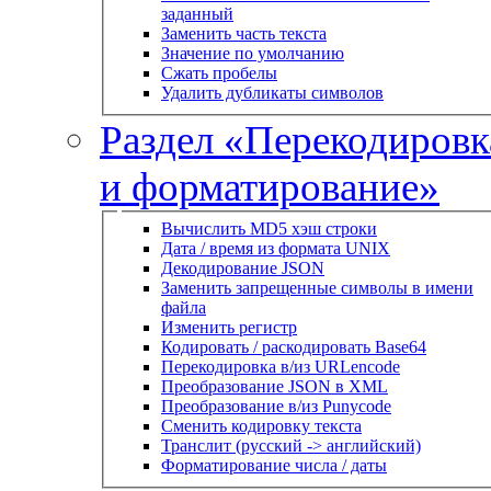
заданный
Заменить часть текста
Значение по умолчанию
Сжать пробелы
Удалить дубликаты символов
Раздел «Перекодировк
и форматирование»
Вычислить MD5 хэш строки
Дата / время из формата UNIX
Декодирование JSON
Заменить запрещенные символы в имени
файла
Изменить регистр
Кодировать / раскодировать Base64
Перекодировка в/из URLencode
Преобразование JSON в XML
Преобразование в/из Punycode
Сменить кодировку текста
Транслит (русский -> английский)
Форматирование числа / даты