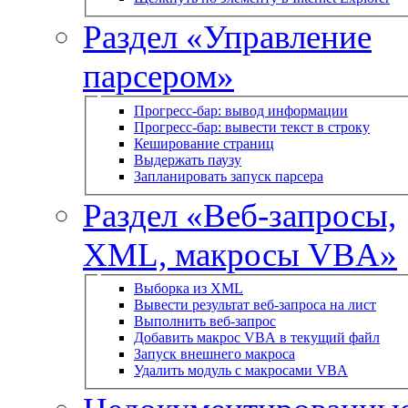
Раздел «Управление
парсером»
Прогресс-бар: вывод информации
Прогресс-бар: вывести текст в строку
Кеширование страниц
Выдержать паузу
Запланировать запуск парсера
Раздел «Веб-запросы,
XML, макросы VBA»
Выборка из XML
Вывести результат веб-запроса на лист
Выполнить веб-запрос
Добавить макрос VBA в текущий файл
Запуск внешнего макроса
Удалить модуль с макросами VBA