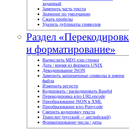
заданный
Заменить часть текста
Значение по умолчанию
Сжать пробелы
Удалить дубликаты символов
Раздел «Перекодировк
и форматирование»
Вычислить MD5 хэш строки
Дата / время из формата UNIX
Декодирование JSON
Заменить запрещенные символы в имени
файла
Изменить регистр
Кодировать / раскодировать Base64
Перекодировка в/из URLencode
Преобразование JSON в XML
Преобразование в/из Punycode
Сменить кодировку текста
Транслит (русский -> английский)
Форматирование числа / даты