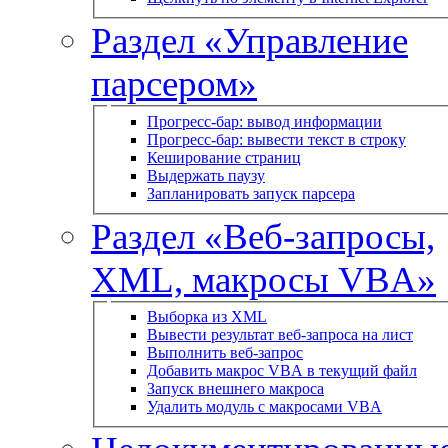
Раздел «Управление
парсером»
Прогресс-бар: вывод информации
Прогресс-бар: вывести текст в строку
Кеширование страниц
Выдержать паузу
Запланировать запуск парсера
Раздел «Веб-запросы,
XML, макросы VBA»
Выборка из XML
Вывести результат веб-запроса на лист
Выполнить веб-запрос
Добавить макрос VBA в текущий файл
Запуск внешнего макроса
Удалить модуль с макросами VBA