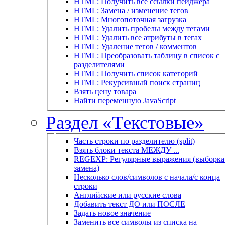
HTML: Получить все ссылки пейджера
HTML: Замена / изменение тегов
HTML: Многопоточная загрузка
HTML: Удалить пробелы между тегами
HTML: Удалить все атрибуты в тегах
HTML: Удаление тегов / комментов
HTML: Преобразовать таблицу в список с
разделителями
HTML: Получить список категорий
HTML: Рекурсивный поиск страниц
Взять цену товара
Найти переменную JavaScript
Раздел «Текстовые»
Часть строки по разделителю (split)
Взять блоки текста МЕЖДУ ...
REGEXP: Регулярные выражения (выборка 
замена)
Несколько слов/символов с начала/с конца
строки
Английские или русские слова
Добавить текст ДО или ПОСЛЕ
Задать новое значение
Заменить все символы из списка на