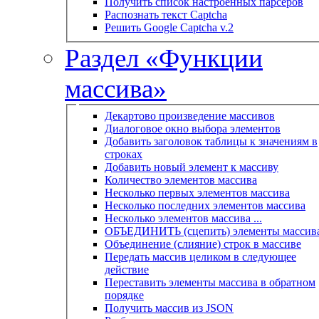
Получить список настроенных парсеров
Распознать текст Captcha
Решить Google Captcha v.2
Раздел «Функции
массива»
Декартово произведение массивов
Диалоговое окно выбора элементов
Добавить заголовок таблицы к значениям в
строках
Добавить новый элемент к массиву
Количество элементов массива
Несколько первых элементов массива
Несколько последних элементов массива
Несколько элементов массива ...
ОБЪЕДИНИТЬ (сцепить) элементы массив
Объединение (слияние) строк в массиве
Передать массив целиком в следующее
действие
Переставить элементы массива в обратном
порядке
Получить массив из JSON