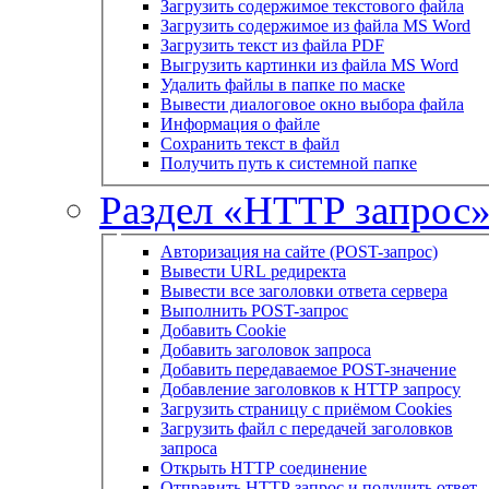
Загрузить содержимое текстового файла
Загрузить содержимое из файла MS Word
Загрузить текст из файла PDF
Выгрузить картинки из файла MS Word
Удалить файлы в папке по маске
Вывести диалоговое окно выбора файла
Информация о файле
Сохранить текст в файл
Получить путь к системной папке
Раздел «HTTP запрос
Авторизация на сайте (POST-запрос)
Вывести URL редиректа
Вывести все заголовки ответа сервера
Выполнить POST-запрос
Добавить Cookie
Добавить заголовок запроса
Добавить передаваемое POST-значение
Добавление заголовков к HTTP запросу
Загрузить страницу с приёмом Cookies
Загрузить файл с передачей заголовков
запроса
Открыть HTTP соединение
Отправить HTTP запрос и получить ответ