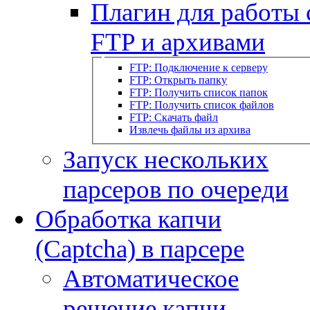
Плагин для работы 
FTP и архивами
FTP: Подключение к серверу
FTP: Открыть папку
FTP: Получить список папок
FTP: Получить список файлов
FTP: Скачать файл
Извлечь файлы из архива
Запуск нескольких
парсеров по очереди
Обработка капчи
(Captcha) в парсере
Автоматическое
решение капчи