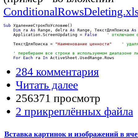
ConditionalRowsDeleting.xl
Sub
 УдалениеСтрокПоУсловию()

Dim
 ra 
As
 Range, delra 
As
 Range, ТекстДляПоиска 
As
    Application.ScreenUpdating = 
False
    ТекстДляПоиска = 
"Наименование ценности"
For
Each
 ra 
In
 ActiveSheet.UsedRange.Rows
284 комментария
Читать далее
256371 просмотр
2 прикреплённых файла
Вставка картинок и изображений в яче