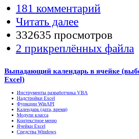
181 комментарий
Читать далее
332635 просмотров
2 прикреплённых файла
Выпадающий календарь в ячейке (выбо
Excel)
Инструменты разработчика VBA
Надстройки Excel
Функции WinAPI
Календарь (дата, время)
Модули класса
Контекстное меню
Ячейки Excel
Средства Windows