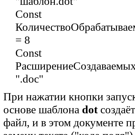
"шаблон.dot"
Const
КоличествоОбрабатыва
= 8
Const
РасширениеСоздаваемы
".doc"
При нажатии кнопки запуск
основе шаблона
dot
создаё
файл, и в этом документе 