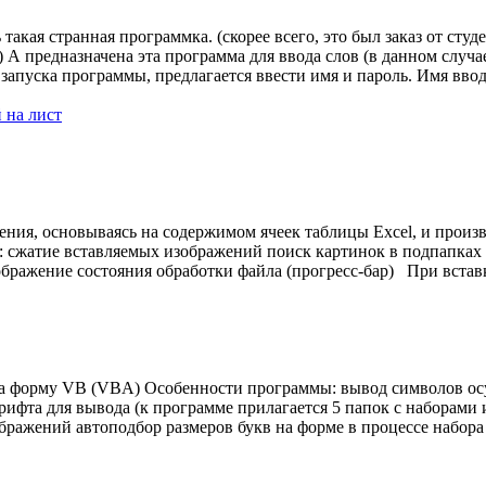
акая странная программка. (скорее всего, это был заказ от студе
А предназначена эта программа для ввода слов (в данном случае
запуска программы, предлагается ввести имя и пароль. Имя вво
 на лист
ния, основываясь на содержимом ячеек таблицы Excel, и произв
: сжатие вставляемых изображений поиск картинок в подпапках
бражение состояния обработки файла (прогресс-бар) При вставк
на форму VB (VBA) Особенности программы: вывод символов ос
ифта для вывода (к программе прилагается 5 папок с наборами
ражений автоподбор размеров букв на форме в процессе набора т