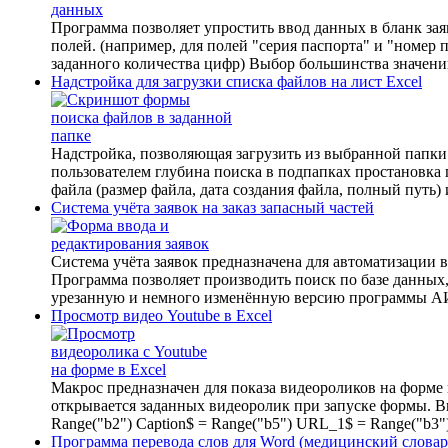
Программа позволяет упростить ввод данных в бланк за
полей. (например, для полей "серия паспорта" и "номер 
заданного количества цифр) Выбор большинства значений
Надстройка для загрузки списка файлов на лист Excel
Надстройка, позволяющая загрузить из выбранной папки 
пользователем глубина поиска в подпапках простановка
файла (размер файла, дата создания файла, полный путь) 
Система учёта заявок на заказ запасный частей
Система учёта заявок предназначена для автоматизации в
Программа позволяет производить поиск по базе данных,
урезанную и немного изменённую версию программы 
Просмотр видео Youtube в Excel
Макрос предназначен для показа видеороликов на форме 
открывается заданных видеоролик при запуске формы. 
Range("b2") Caption$ = Range("b5") URL_1$ = Range("b3") 
Программа перевода слов для Word (медицинский словар