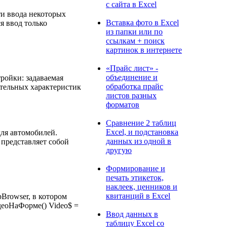
с сайта в Excel
ти ввода некоторых
Вставка фото в Excel
я ввод только
из папки или по
ссылкам + поиск
картинок в интернете
«Прайс лист» -
объединение и
ройки: задаваемая
обработка прайс
ительных характеристик
листов разных
форматов
Сравнение 2 таблиц
Excel, и подстановка
для автомобилей.
данных из одной в
 представляет собой
другую
Формирование и
печать этикеток,
наклеек, ценников и
квитанций в Excel
Browser, в котором
деоНаФорме() Video$ =
Ввод данных в
таблицу Excel со