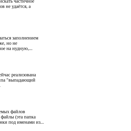
(искать частичное
в не удаётся, а
иматься заполнением
е, но не
ое на нудную,...
ейчас реализована
 типа "выпадающий
.
аемых файлов
 файлы (эта папка
нки под именами из...