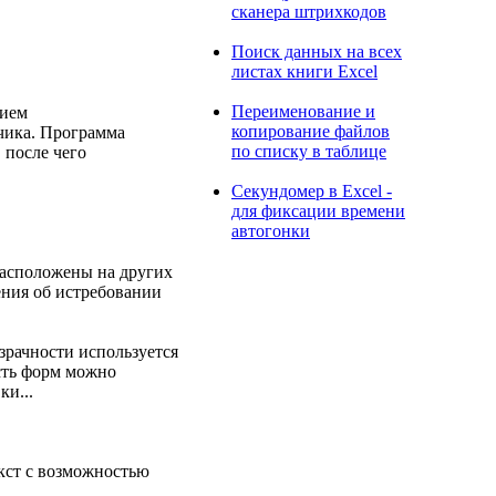
сканера штрихкодов
Поиск данных на всех
листах книги Excel
Переименование и
нием
копирование файлов
зчика. Программа
по списку в таблице
 после чего
Секундомер в Excel -
для фиксации времени
автогонки
расположены на других
ения об истребовании
зрачности используется
сть форм можно
ки...
кст с возможностью