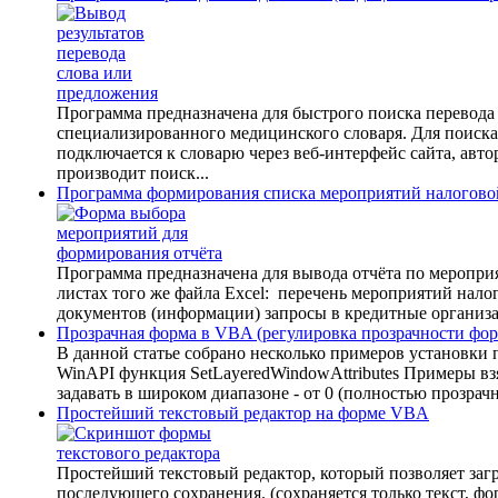
Программа предназначена для быстрого поиска перевода
специализированного медицинского словаря. Для поиска 
подключается к словарю через веб-интерфейс сайта, автор
производит поиск...
Программа формирования списка мероприятий налогово
Программа предназначена для вывода отчёта по меропр
листах того же файла Excel: перечень мероприятий нал
документов (информации) запросы в кредитные организац
Прозрачная форма в VBA (регулировка прозрачности фо
В данной статье собрано несколько примеров установки 
WinAPI функция SetLayeredWindowAttributes Примеры вз
задавать в широком диапазоне - от 0 (полностью прозрач
Простейший текстовый редактор на форме VBA
Простейший текстовый редактор, который позволяет заг
последующего сохранения. (сохраняется только текст, ф