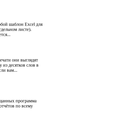
обой шаблон Excel для
тдельном листе).
тся...
печати они выглядят
 из десятков слов в
ли вам...
 данных программа
отчётов по всему