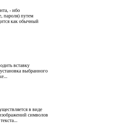
нта, - ибо
, пароля) путем
дится как обычный
одить вставку
 установка выбранного
е...
уществляется в виде
 изображений символов
екста...