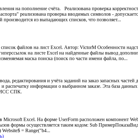
явления на пополнение счёта. Реализована проверка корректнос
паспорта" реализована проверка вводимых символов - допускаетс
 производится из выпадающих списков, что позволяет...
список файлов на лист Excel. Автор: VictorM Особенности надст
 гиперссылок на листе Excel на найденные файлы вывод дополн
изменяемая маска поиска (поиск по части имени файла, по...
вода, редактирования и учёта заданий на заказ запасных частей 
 и распечатку информации о выбранном заказе. Эта база данных
АИСС СПК.
в Microsoft Excel. На форме UserForm расположен компонент Web
Вызов формы осуществляется таким кодом: Sub ПримерПоказаВи
Website$ = Range("b4...
ь)