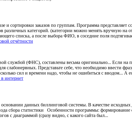
азе и сортировки заказов по группам. Программа представляет с
зов различных категорий. (категории можно менять вручную на о
ющего списка, а после выбора ФИО, в соседние поля подтягивае
овой отчётности
вой службой (ФНС), составлены весьма оригинально... Если на 
для слабонервных. Представьте себе, что необходимо ввести фразу
 сколько сил и времени надо, чтобы не ошибиться с вводом... А ес
 в интернет
а основании данных биллинговой системы. В качестве исходных
риода сбора статистики Особенности программы: формирование 
гов с диаграммой (сразу видно, с какого сайта был...