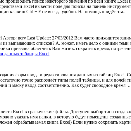
мо производить поиск некоторого значения по всей книге Excel 
едствами Excel вывести поле для поиска на панель инструменто
и клавиш Ctrl + F не всегда удобно. На помощь придёт эта...
l Автор: nerv Last Update: 27/03/2012 Вам часто приходится зан
 из выпадающих списков? А, может, иметь дело с одними теми ж
ойка призвана облегчить Вам жизнь: сократить время, потраченн
ия данных таблицы Excel
здания форм ввода и редактирования данных из таблиц Excel. С
достаточно точно распознаёт типы полей таблицы, и для полей
ий и маску ввода соответственно. Как будет свободное время -..
 листа Excel в графические файлы. Доступен выбор типа создав
можно указать имя папки, в которую будут помещены созданные
положен обрабатываемая книга Excel) Если нужно сохранять карти