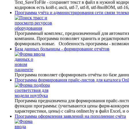
Text_SaveToFile - сохраняет текст в файл в нужной коди
кодировок есть koi8-r, ascii, utf-7, utf-8, utf-8noBOM, utf
Программа учёта и администрирования сети связи теле
Программный комплекс, предназначенный для автоматиз
компании. Программа позволяет хранить и редактировать
формировать новые. Особенность программы - возможнос
База данных больницы - формирование отчётов
Программа позволяет сформировать отчёты по базе данн
Программа формирования прайс-листов для каталога Onli
Программа предназначена для формирования прайс-листов
функции программы: (учитываются цены фирм-конкурентов
характеристики, цены) с сайта onliner.by в файл Excel, и
Программа оформления заявлений на пополнение счёта