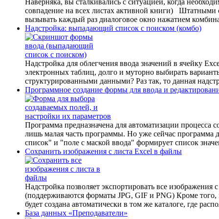
Наверняка, вы сталкивались с ситуацией, когда необходи
совпадение на всех листах активной книги) Штатными ср
вызывать каждый раз диалоговое окно нажатием комбинаци
Надстройка: выпадающий список с поиском (комбо)
Надстройка для облегчения ввода значений в ячейку Exce
электронных таблиц, долго и муторно выбирать варианты
структурированными данными? Раз так, то данная надстр
Программное создание формы для ввода и редактирован
Программа предназначена для автоматизации процесса со
лишь малая часть программы. Но уже сейчас программа 
список" и "поле с маской ввода" формирует список значен
Сохранить изображения с листа Excel в файлы
Надстройка позволяет экспортировать все изображения с
(поддерживаются форматы JPG, GIF и PNG) Кроме того, 
будет создана автоматически в том же каталоге, где рас
База данных «Преподаватели»