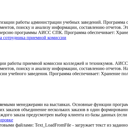
тизации работы администрации учебных заведений. Программа 
ентов, поиску и анализу информации, составлению отчетов. Эт
 версию программы АИСС СПК. Программа обеспечивает: Хранен
а сотрудника приемной комиссии
ии работы приемной комиссии колледжей и техникумов. АИСС
ментов, поиску и анализу информации, составлению отчетов. 
сии учебного заведения. Программа обеспечивает: Хранение пол
мляемыми менеджерами на выставках. Основные функции програ
их заказов объединение нескольких заказов в один формировани
дого заказа предусмотрен выбор клиента из базы данных (если 
дировке
товыми файлами: Text_LoadFromFile - загружает текст из заданн