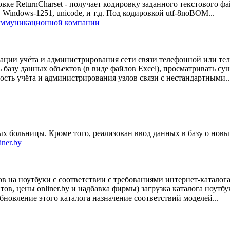
ровке ReturnCharset - получает кодировку заданного текстового 
-16, Windows-1251, unicode, и т.д. Под кодировкой utf-8noBOM...
коммуникационной компании
ации учёта и администрирования сети связи телефонной или т
 базу данных объектов (в виде файлов Excel), просматривать с
ть учёта и администрирования узлов связи с нестандартными..
ых больницы. Кроме того, реализован ввод данных в базу о нов
ner.by
 на ноутбуки с соответствии с требованиями интернет-каталога
, цены onliner.by и надбавка фирмы) загрузка каталога ноутбук
 обновление этого каталога назначение соответствий моделей...