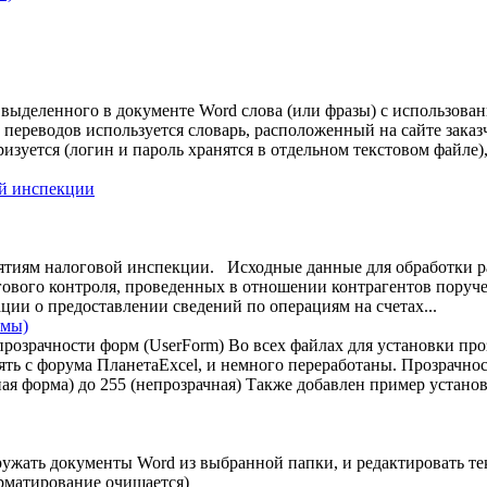
 выделенного в документе Word слова (или фразы) с использова
переводов используется словарь, расположенный на сайте зака
изуется (логин и пароль хранятся в отдельном текстовом файле),
й инспекции
иятиям налоговой инспекции. Исходные данные для обработки 
огового контроля, проведенных в отношении контрагентов поруч
ии о предоставлении сведений по операциям на счетах...
рмы)
прозрачности форм (UserForm) Во всех файлах для установки про
ять с форума ПланетаExcel, и немного переработаны. Прозрачно
ная форма) до 255 (непрозрачная) Также добавлен пример установ
ружать документы Word из выбранной папки, и редактировать те
орматирование очищается)