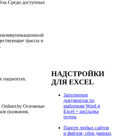
файла Среди доступных
елекоммуникационной
уществующие трассы и
.
НАДСТРОЙКИ
ых пациентах.
ДЛЯ EXCEL
Заполнение
документов по
шаблонам Word и
 Onliner.by Основные
Excel + рассылка
ов (названия,
почты
Парсер любых сайтов
и файлов, сбор данных