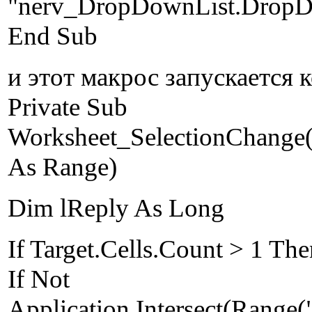
"nerv_DropDownList.Drop
End Sub
и этот макрос запускается 
Private Sub
Worksheet_SelectionChange(
As Range)
Dim lReply As Long
If Target.Cells.Count > 1 Th
If Not
Application.Intersect(Range