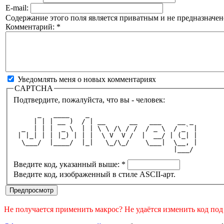
E-mail:
Содержание этого поля является приватным и не предназначено
Комментарий:
*
Уведомлять меня о новых комментариях
CAPTCHA
Подтвердите, пожалуйста, что вы - человек:
      _   ____    _                           
     | | | __ )  / | __      __   ___    __ _ 
  _  | | |  _ \  | | \ \ /\ / /  / _ \  / _` |
 | |_| | | |_) | | |  \ V  V /  |  __/ | (_| |
  \___/  |____/  |_|   \_/\_/    \___|  \__, |
                                        |___/ 
Введите код, указанный выше:
*
Введите код, изображенный в стиле ASCII-арт.
Не получается применить макрос? Не удаётся изменить код по