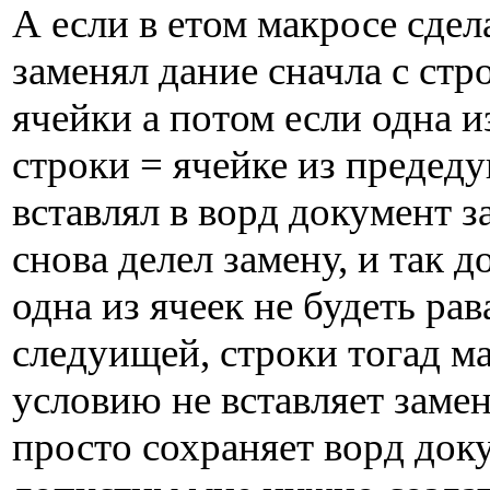
А если в етом макросе сдел
заменял дание сначла с стр
ячейки а потом если одна 
строки = ячейке из предед
вставлял в ворд документ з
снова делел замену, и так д
одна из ячеек не будеть рав
следуищей, строки тогад м
условию не вставляет заме
просто сохраняет ворд доку