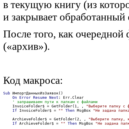
в текущую книгу (из котор
и закрывает обработанный 
После того, как очередной
(«архив»).
Код макроса:
Sub
 ИмпортДанныхИзЗаявок()

On
Error
Resume
Next
: Err.Clear

    InvoiceFolder$ = GetFolder(1, , 
"Выберите папку с 
If
 InvoiceFolder$ = 
""
Then
 MsgBox 
"Не задана папк
    ArchieveFolder$ = GetFolder(2, , 
"Выберите папку, 
If
 ArchieveFolder$ = 
""
Then
 MsgBox 
"Не задана пап