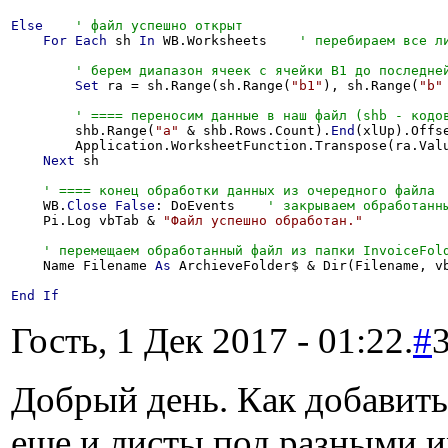
Else
For
Each
 sh 
In
 WB.Worksheets    
Set
 ra = sh.Range(sh.Range(
"b1"
), sh.Range(
"b"
        shb.Range(
"a"
 & shb.Rows.Count).
End
(xlUp).Offs
        Application.WorksheetFunction.Transpose(ra.Valu
Next
 sh

    WB.
Close
False
: DoEvents    
    Pi.Log vbTab & 
"Файл успешно обработан."
    Name Filename 
As
 ArchieveFolder$ & Dir(Filename, vb
End
If
Гость, 1 Дек 2017 - 01:22.
#
Добрый день. Как добавить
еще и листы под разными и