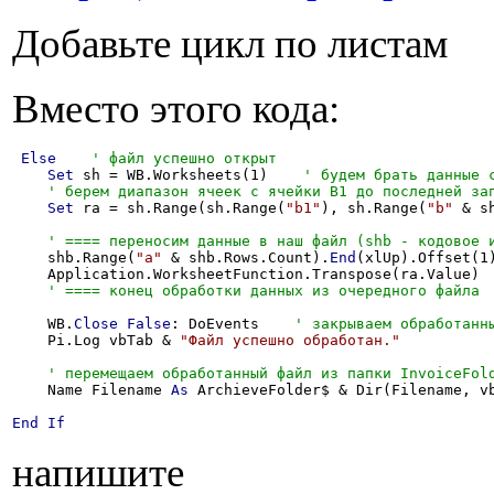
Добавьте цикл по листам
Вместо этого кода:
Else
Set
 sh = WB.Worksheets(1)    
Set
 ra = sh.Range(sh.Range(
"b1"
), sh.Range(
"b"
 & s
    shb.Range(
"a"
 & shb.Rows.Count).
End
(xlUp).Offset(1
    Application.WorksheetFunction.Transpose(ra.Value)

    WB.
Close
False
: DoEvents    
    Pi.Log vbTab & 
"Файл успешно обработан."
    Name Filename 
As
 ArchieveFolder$ & Dir(Filename, vb
End
If
напишите