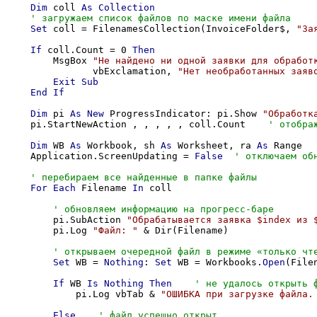
Dim
 coll 
As
Collection
Set
 coll = FilenamesCollection(InvoiceFolder$, 
"За
If
 coll.Count = 0 
Then
        MsgBox 
"Не найдено ни одной заявки для обработ
               vbExclamation, 
"Нет необработанных заяв
Exit
Sub
End
If
Dim
 pi 
As
New
 ProgressIndicator: pi.Show 
"Обработк
    pi.StartNewAction , , , , , coll.Count    
Dim
 WB 
As
 Workbook, sh 
As
 Worksheet, ra 
As
 Range

    Application.ScreenUpdating = 
False
For
Each
 Filename 
In
 coll

        pi.SubAction 
"Обрабатывается заявка $index из 
        pi.Log 
"Файл: "
 & Dir(Filename)

Set
 WB = 
Nothing
: 
Set
 WB = Workbooks.
Open
(File
If
 WB 
Is
Nothing
Then
            pi.Log vbTab & 
"ОШИБКА при загрузке файла.
Else