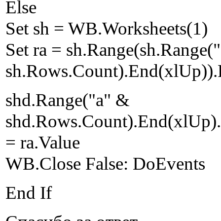
Else
Set sh = WB.Worksheets(1)
Set ra = sh.Range(sh.Range("
sh.Rows.Count).End(xlUp)).R
shd.Range("a" &
shd.Rows.Count).End(xlUp).
= ra.Value
WB.Close False: DoEvents
End If