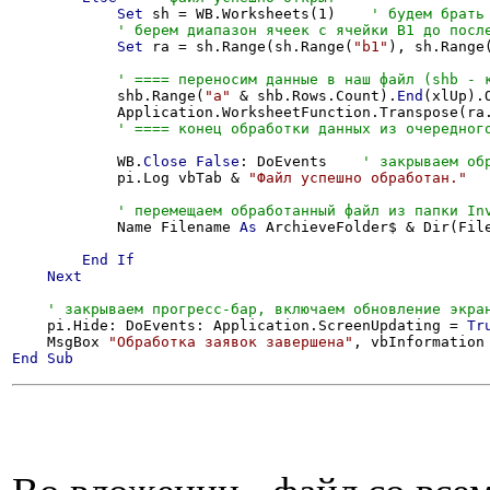
Set
 sh = WB.Worksheets(1)    
Set
 ra = sh.Range(sh.Range(
"b1"
), sh.Range
            shb.Range(
"a"
 & shb.Rows.Count).
End
(xlUp).
            Application.WorksheetFunction.Transpose(ra.
            WB.
Close
False
: DoEvents    
            pi.Log vbTab & 
"Файл успешно обработан."
            Name Filename 
As
 ArchieveFolder$ & Dir(File
End
If
Next
    pi.Hide: DoEvents: Application.ScreenUpdating = 
Tr
    MsgBox 
"Обработка заявок завершена"
End
Sub