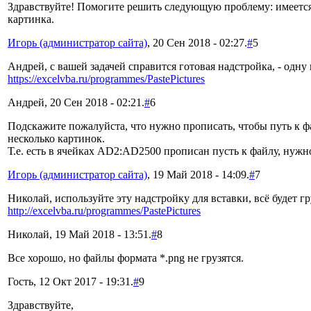
Здравствуйте! Помогите решить следующую проблему: имеется 1
картинка.
Игорь (администратор сайта)
, 20 Сен 2018 - 02:27.
#
5
Андрей, с вашей задачей справится готовая надстройка, - одну
https://excelvba.ru/programmes/PastePictures
Андрей, 20 Сен 2018 - 02:21.
#
6
Подскажите пожалуйста, что нужно прописать, чтобы путь к фа
несколько картинок.
Т.е. есть в ячейках AD2:AD2500 прописан пусть к файлу, нужн
Игорь (администратор сайта)
, 19 Май 2018 - 14:09.
#
7
Николай, используйте эту надстройку для вставки, всё будет гр
http://excelvba.ru/programmes/PastePictures
Николай, 19 Май 2018 - 13:51.
#
8
Все хорошо, но файлы формата *.png не грузятся.
Гость, 12 Окт 2017 - 19:31.
#
9
Здравствуйте,