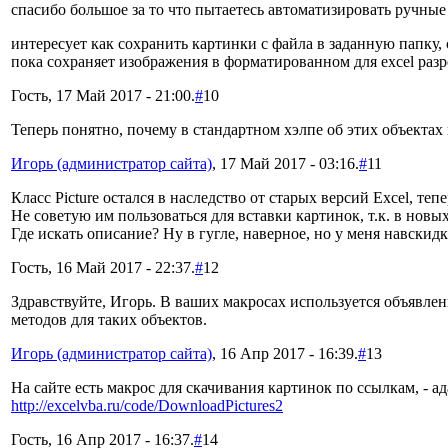
спасибо большое за то что пытаетесь автоматизировать ручны
интересует как сохранить картинки с файла в заданную папку,
пока сохраняет изображения в форматированном для еxcel раз
Гость, 17 Май 2017 - 21:00.
#
10
Теперь понятно, почему в стандартном хэлпе об этих объектах 
Игорь (администратор сайта)
, 17 Май 2017 - 03:16.
#
11
Класс Picture остался в наследство от старых версий Excel, те
Не советую им пользоваться для вставки картинок, т.к. в нов
Где искать описание? Ну в гугле, наверное, но у меня навскид
Гость, 16 Май 2017 - 22:37.
#
12
Здравствуйте, Игорь. В ваших макросах используется объявлен
методов для таких объектов.
Игорь (администратор сайта)
, 16 Апр 2017 - 16:39.
#
13
На сайте есть макрос для скачивания картинок по ссылкам, - а
http://excelvba.ru/code/DownloadPictures2
Гость, 16 Апр 2017 - 16:37.
#
14