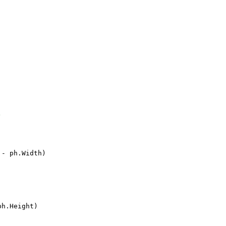
- ph.Width)

h.Height)
