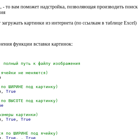
l, - то вам поможет надстройка, позволяющая производить поис
ния
 загружать картинки из интернета (по ссылкам в таблице Excel)
ения функции вставки картинок:
 

и, 
True
ue
и, 
True
, 
True
и, 
True
, , 
True