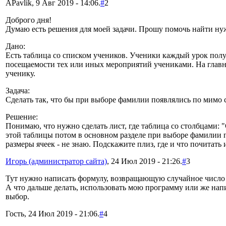
APavlik, 9 Авг 2019 - 14:06.
#
2
Доброго дня!
Думаю есть решения для моей задачи. Прошу помочь найти ну
Дано:
Есть таблица со списком учеников. Ученики каждый урок полу
посещаемости тех или иных мероприятий учениками. На главн
ученику.
Задача:
Сделать так, что бы при выборе фамилии появлялись по мимо с
Решение:
Понимаю, что нужно сделать лист, где таблица со столбцами: "
этой таблицы потом в основном разделе при выборе фамилии п
размеры ячеек - не знаю. Подскажите плиз, где и что почитать 
Игорь (администратор сайта)
, 24 Июл 2019 - 21:26.
#
3
Тут нужно написать формулу, возвращающую случайное число от
А что дальше делать, использовать мою программу или же напи
выбор.
Гость, 24 Июл 2019 - 21:06.
#
4