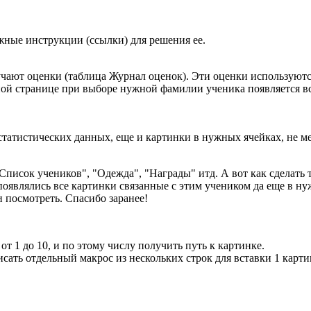
жные инструкции (ссылки) для решения ее.
чают оценки (таблица Журнал оценок). Эти оценки используютс
ой странице при выборе нужной фамилии ученика появляется вс
татистических данных, еще и картинки в нужных ячейках, не ме
Список учеников", "Одежда", "Награды" итд. А вот как сделать 
оявлялись все картинки связанные с этим учеником да еще в ну
и посмотреть. Спасибо заранее!
 1 до 10, и по этому числу получить путь к картинке.
сать отдельный макрос из нескольких строк для вставки 1 картин