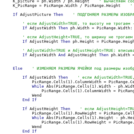
    K_picture = ph.Width / ph.Height    
    K_PicRange = PicRange.Width / PicRange.Height    
If
 AdjustPicture 
Then
If
 AdjustWidth 
Then
 ph.Width = PicRange.Width: 
If
 AdjustHeight 
Then
 ph.Height = PicRange.Heigh
If
 AdjustWidth 
And
 AdjustHeight 
Then
 ph.Width 
Else
If
 AdjustWidth 
Then
            PicRange.Cells(1).ColumnWidth = PicRange.Ce
While
 Abs(PicRange.Cells(1).Width - ph.Wid
                PicRange.Cells(1).ColumnWidth = PicRang
            Wend

End
If
If
 AdjustHeight 
Then
            PicRange.Cells(1).RowHeight = PicRange.Cell
While
 Abs(PicRange.Cells(1).Height - ph.He
                PicRange.Cells(1).RowHeight = PicRange.
            Wend

End
If