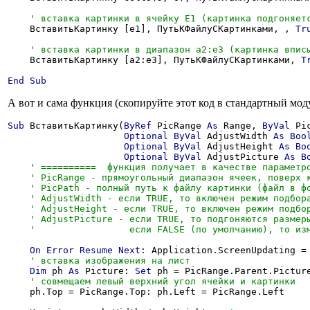
    ВставитьКартинку [e1], ПутьКФайлуСКартинками, , 
Tr
    ВставитьКартинку [a2:e3], ПутьКФайлуСКартинками, 
T
End
Sub
А вот и сама функция (скопируйте этот код в стандартный мод
Sub
 ВставитьКартинку(
ByRef
 PicRange 
As
 Range, 
ByVal
 Pi
Optional
ByVal
 AdjustWidth 
As
Boo
Optional
ByVal
 AdjustHeight 
As
Bo
Optional
ByVal
 AdjustPicture 
As
B
On
Error
Resume
Next
: Application.ScreenUpdating =
Dim
 ph 
As
 Picture: 
Set
 ph = PicRange.Parent.Picture
    ph.Top = PicRange.Top: ph.Left = PicRange.Left
