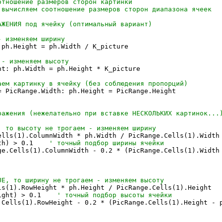
ph.Height = ph.Width / K_picture

t: ph.Width = ph.Height * K_picture

= PicRange.Width: ph.Height = PicRange.Height

lls(1).ColumnWidth * ph.Width / PicRange.Cells(1).Width

th) > 0.1    
e.Cells(1).ColumnWidth - 0.2 * (PicRange.Cells(1).Width 
s(1).RowHeight * ph.Height / PicRange.Cells(1).Height

ight) > 0.1    
Cells(1).RowHeight - 0.2 * (PicRange.Cells(1).Height - p