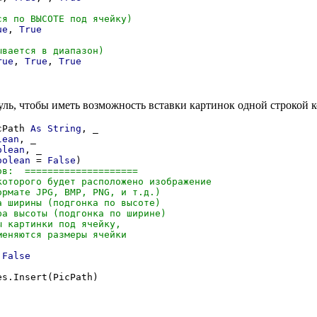
ue
, 
True
rue
, 
True
, 
True
уль, чтобы иметь возможность вставки картинок одной строкой к
cPath 
As
String
, _

lean
, _

olean
, _

oolean
 = 
False
)

 
False
s.Insert(PicPath)
