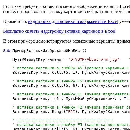
Если вам требуется вставлять много изображений на лист Exce
папке, и производить вставку картинок в ячейки или примеча
Кроме того,
надстройка для вставки изображений в Excel
умеет
Бесплатно скачать надстройку вставки картинок в Excel
В этом примере демонстрируются возможные варианты примен
Sub
 ПримерВставкиИзображенийНаЛист()

    ПутьКФайлуСКартинками = 
"D:\BMP\AboutForm.jpg"
    ВставитьКартинку Cells(5, 1), ПутьКФайлуСКартинками
    ВставитьКартинку Cells(5, 6), ПутьКФайлуСКартинкам
    ВставитьКартинку [e1], ПутьКФайлуСКартинками, , 
Tr
    ВставитьКартинку Range(
"F2"
), ПутьКФайлуСКартинкам
    ВставитьКартинку Cells(5, 6), ПутьКФайлуСКартинкам