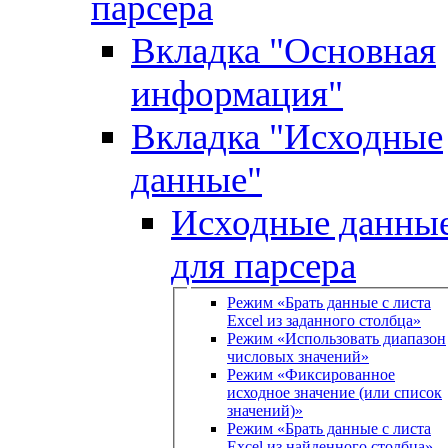
парсера
Вкладка "Основная
информация"
Вкладка "Исходные
данные"
Исходные данны
для парсера
Режим «Брать данные с листа
Excel из заданного столбца»
Режим «Использовать диапазон
числовых значений»
Режим «Фиксированное
исходное значение (или список
значений)»
Режим «Брать данные с листа
Excel из найденного столбца»