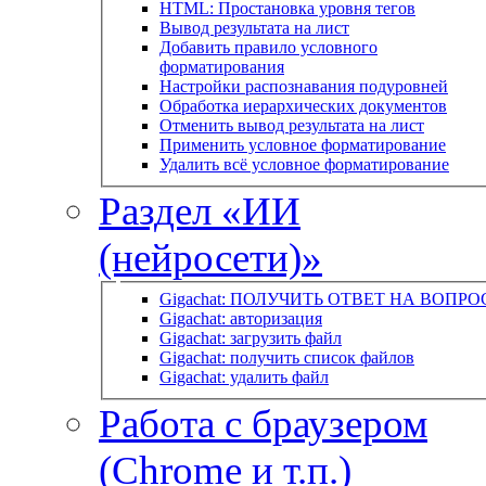
HTML: Простановка уровня тегов
Вывод результата на лист
Добавить правило условного
форматирования
Настройки распознавания подуровней
Обработка иерархических документов
Отменить вывод результата на лист
Применить условное форматирование
Удалить всё условное форматирование
Раздел «ИИ
(нейросети)»
Gigachat: ПОЛУЧИТЬ ОТВЕТ НА ВОПРО
Gigachat: авторизация
Gigachat: загрузить файл
Gigachat: получить список файлов
Gigachat: удалить файл
Работа с браузером
(Chrome и т.п.)