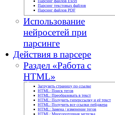
Парсинг файлов Excel
Парсинг текстовых файлов
Парсинг файлов PDF
Использование
нейросетей при
парсинге
Действия в парсере
Раздел «Работа с
HTML»
Загрузить страницу по ссылке
HTML: Поиск тегов
HTML: Преобразовать в текст
HTML: Получить гиперссылку и её текст
HTML: Получить все ссылки пейджера
HTML: Замена / изменение тегов
HTML: Многопоточная загрузка