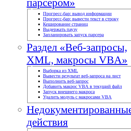
парсером»
Прогресс-бар: вывод информации
Прогресс-бар: вывести текст в строку
Кеширование страниц
Выдержать паузу
Запланировать запуск парсера
Раздел «Веб-запросы,
XML, макросы VBA»
Выборка из XML
Вывести результат веб-запроса на лист
Выполнить веб-запрос
Добавить макрос VBA в текущий файл
Запуск внешнего макроса
Удалить модуль с макросами VBA
Недокументированны
действия