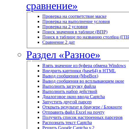
сравнение»
Проверка на соответствие маске
Проверка на выполнение условия
Проверка на 2 условия
Поиск значения в таблице (ВПР)
Поиск в таблице по названию столбца (ГП
Сравнение 2 дат
Раздел «Разное»
Взять значение из буфера обмена Windows
Внедрить картинки (base64) в HTML
Вывод сообщения (MsgBox)
Вывод сообщения во всплывающем окне
Выполнить загрузку файла
Выполнить набор действий
Диалоговое окно ввода Captcha
Запустить другой парсер
Открыть результат в браузере / Блокноте
Отправить файл Excel на почту
Получить список настроенных парсеров
Распознать текст Captcha
Решить Google Captcha v.2