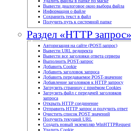
Удалить файлы в папке по маске
Вывести диалоговое окно выбора файла
Информация о файле
Сохранить текст в файл
Получить путь к системной папке
Раздел «HTTP запрос
Авторизация на сайте (POST-запрос)
Вывести URL редиректа
Вывести все заголовки ответа сервера
Выполнить POST-запрос
Добавить Cookie
Добавить заголовок запроса
Добавить передаваемое POST-значение
Добавление заголовков к HTTP запросу
Загрузить страницу с приёмом Cookies
Загрузить файл с передачей заголовков
запроса
Открыть HTTP соединение
Отправить HTTP запрос и получить ответ
Очистить список POST значений
Получить текущий URL
Создать новый экземпляр WinHTTPRequest
Удалить Cookie