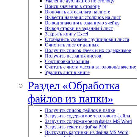
Удаление дубликатов по столбцу
Поиск значения в столбце
Включить автофильтр на листе
Вывести названия столбцов на лист
Вывод значения в заданную ячейку
Вывод строки на заданный лист
Закрыть книгу Excel
Отобразить уровень группировки листа
Очистить лист от данных
Получить список ячеек и их содержимое
Получить названия листов
Сортировка таблицы
Считать с листа массив заголовок/значение
Удалить лист в книге
Раздел «Обработка
файлов из папки»
Получить список файлов в папке
Загрузить содержимое текстового файла
Загрузить содержимое из файла MS Word
Загрузить текст из файла PDF
Выгрузить картинки из файла MS Word