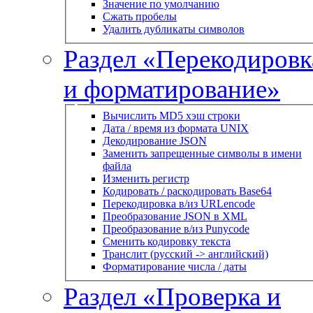
Значение по умолчанию
Сжать пробелы
Удалить дубликаты символов
Раздел «Перекодировк
и форматирование»
Вычислить MD5 хэш строки
Дата / время из формата UNIX
Декодирование JSON
Заменить запрещенные символы в имени
файла
Изменить регистр
Кодировать / раскодировать Base64
Перекодировка в/из URLencode
Преобразование JSON в XML
Преобразование в/из Punycode
Сменить кодировку текста
Транслит (русский -> английский)
Форматирование числа / даты
Раздел «Проверка и