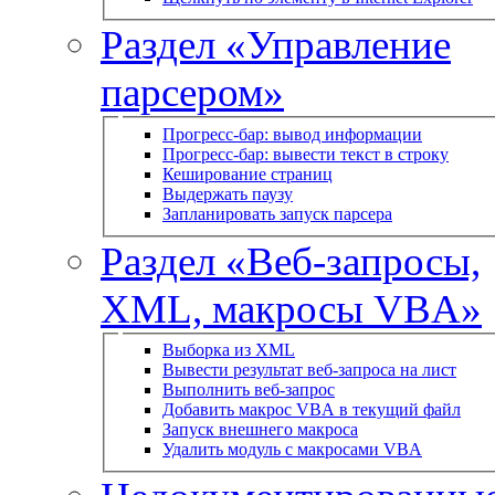
Раздел «Управление
парсером»
Прогресс-бар: вывод информации
Прогресс-бар: вывести текст в строку
Кеширование страниц
Выдержать паузу
Запланировать запуск парсера
Раздел «Веб-запросы,
XML, макросы VBA»
Выборка из XML
Вывести результат веб-запроса на лист
Выполнить веб-запрос
Добавить макрос VBA в текущий файл
Запуск внешнего макроса
Удалить модуль с макросами VBA