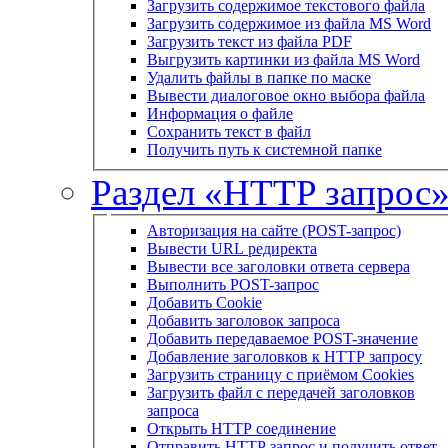
Загрузить содержимое текстового файла
Загрузить содержимое из файла MS Word
Загрузить текст из файла PDF
Выгрузить картинки из файла MS Word
Удалить файлы в папке по маске
Вывести диалоговое окно выбора файла
Информация о файле
Сохранить текст в файл
Получить путь к системной папке
Раздел «HTTP запрос
Авторизация на сайте (POST-запрос)
Вывести URL редиректа
Вывести все заголовки ответа сервера
Выполнить POST-запрос
Добавить Cookie
Добавить заголовок запроса
Добавить передаваемое POST-значение
Добавление заголовков к HTTP запросу
Загрузить страницу с приёмом Cookies
Загрузить файл с передачей заголовков
запроса
Открыть HTTP соединение
Отправить HTTP запрос и получить ответ