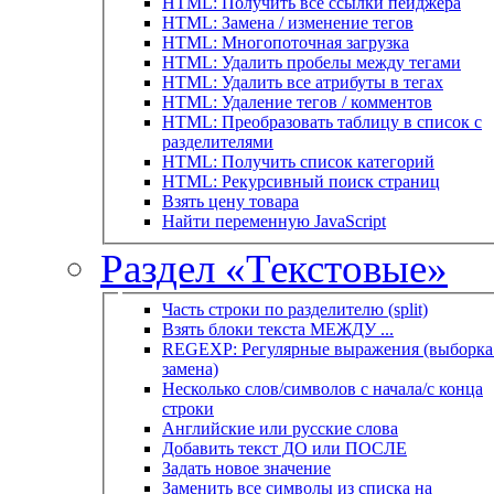
HTML: Получить все ссылки пейджера
HTML: Замена / изменение тегов
HTML: Многопоточная загрузка
HTML: Удалить пробелы между тегами
HTML: Удалить все атрибуты в тегах
HTML: Удаление тегов / комментов
HTML: Преобразовать таблицу в список с
разделителями
HTML: Получить список категорий
HTML: Рекурсивный поиск страниц
Взять цену товара
Найти переменную JavaScript
Раздел «Текстовые»
Часть строки по разделителю (split)
Взять блоки текста МЕЖДУ ...
REGEXP: Регулярные выражения (выборка 
замена)
Несколько слов/символов с начала/с конца
строки
Английские или русские слова
Добавить текст ДО или ПОСЛЕ
Задать новое значение
Заменить все символы из списка на