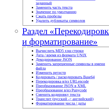
заданный
Заменить часть текста
Значение по умолчанию
Сжать пробелы
Удалить дубликаты символов
Раздел «Перекодировк
и форматирование»
Вычислить MD5 хэш строки
Дата / время из формата UNIX
Декодирование JSON
Заменить запрещенные символы в имени
файла
Изменить регистр
Кодировать / раскодировать Base64
Перекодировка в/из URLencode
Преобразование JSON в XML
Преобразование в/из Punycode
Сменить кодировку текста
Транслит (русский -> английский)
Форматирование числа / даты