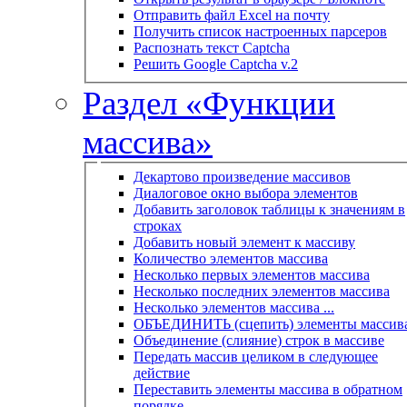
Отправить файл Excel на почту
Получить список настроенных парсеров
Распознать текст Captcha
Решить Google Captcha v.2
Раздел «Функции
массива»
Декартово произведение массивов
Диалоговое окно выбора элементов
Добавить заголовок таблицы к значениям в
строках
Добавить новый элемент к массиву
Количество элементов массива
Несколько первых элементов массива
Несколько последних элементов массива
Несколько элементов массива ...
ОБЪЕДИНИТЬ (сцепить) элементы массив
Объединение (слияние) строк в массиве
Передать массив целиком в следующее
действие
Переставить элементы массива в обратном
порядке