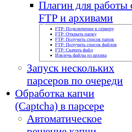
Плагин для работы 
FTP и архивами
FTP: Подключение к серверу
FTP: Открыть папку
FTP: Получить список папок
FTP: Получить список файлов
FTP: Скачать файл
Извлечь файлы из архива
Запуск нескольких
парсеров по очереди
Обработка капчи
(Captcha) в парсере
Автоматическое
решение капчи