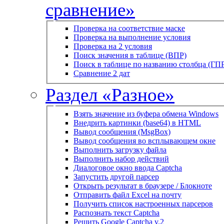
сравнение»
Проверка на соответствие маске
Проверка на выполнение условия
Проверка на 2 условия
Поиск значения в таблице (ВПР)
Поиск в таблице по названию столбца (ГП
Сравнение 2 дат
Раздел «Разное»
Взять значение из буфера обмена Windows
Внедрить картинки (base64) в HTML
Вывод сообщения (MsgBox)
Вывод сообщения во всплывающем окне
Выполнить загрузку файла
Выполнить набор действий
Диалоговое окно ввода Captcha
Запустить другой парсер
Открыть результат в браузере / Блокноте
Отправить файл Excel на почту
Получить список настроенных парсеров
Распознать текст Captcha
Решить Google Captcha v.2