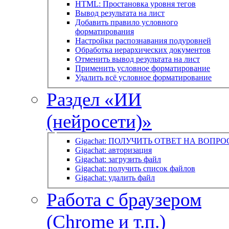
HTML: Простановка уровня тегов
Вывод результата на лист
Добавить правило условного
форматирования
Настройки распознавания подуровней
Обработка иерархических документов
Отменить вывод результата на лист
Применить условное форматирование
Удалить всё условное форматирование
Раздел «ИИ
(нейросети)»
Gigachat: ПОЛУЧИТЬ ОТВЕТ НА ВОПРО
Gigachat: авторизация
Gigachat: загрузить файл
Gigachat: получить список файлов
Gigachat: удалить файл
Работа с браузером
(Chrome и т.п.)