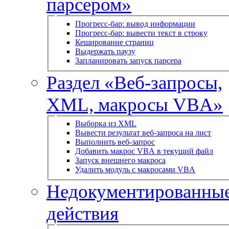
парсером»
Прогресс-бар: вывод информации
Прогресс-бар: вывести текст в строку
Кеширование страниц
Выдержать паузу
Запланировать запуск парсера
Раздел «Веб-запросы,
XML, макросы VBA»
Выборка из XML
Вывести результат веб-запроса на лист
Выполнить веб-запрос
Добавить макрос VBA в текущий файл
Запуск внешнего макроса
Удалить модуль с макросами VBA
Недокументированны
действия