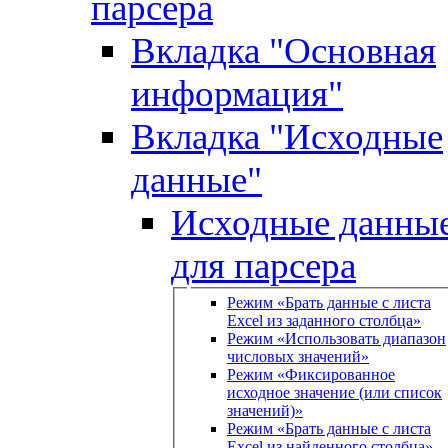
парсера
Вкладка "Основная
информация"
Вкладка "Исходные
данные"
Исходные данны
для парсера
Режим «Брать данные с листа
Excel из заданного столбца»
Режим «Использовать диапазон
числовых значений»
Режим «Фиксированное
исходное значение (или список
значений)»
Режим «Брать данные с листа
Excel из найденного столбца»