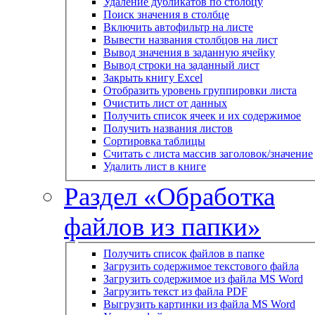
Удаление дубликатов по столбцу
Поиск значения в столбце
Включить автофильтр на листе
Вывести названия столбцов на лист
Вывод значения в заданную ячейку
Вывод строки на заданный лист
Закрыть книгу Excel
Отобразить уровень группировки листа
Очистить лист от данных
Получить список ячеек и их содержимое
Получить названия листов
Сортировка таблицы
Считать с листа массив заголовок/значение
Удалить лист в книге
Раздел «Обработка
файлов из папки»
Получить список файлов в папке
Загрузить содержимое текстового файла
Загрузить содержимое из файла MS Word
Загрузить текст из файла PDF
Выгрузить картинки из файла MS Word