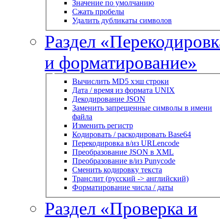
Значение по умолчанию
Сжать пробелы
Удалить дубликаты символов
Раздел «Перекодировк
и форматирование»
Вычислить MD5 хэш строки
Дата / время из формата UNIX
Декодирование JSON
Заменить запрещенные символы в имени
файла
Изменить регистр
Кодировать / раскодировать Base64
Перекодировка в/из URLencode
Преобразование JSON в XML
Преобразование в/из Punycode
Сменить кодировку текста
Транслит (русский -> английский)
Форматирование числа / даты
Раздел «Проверка и