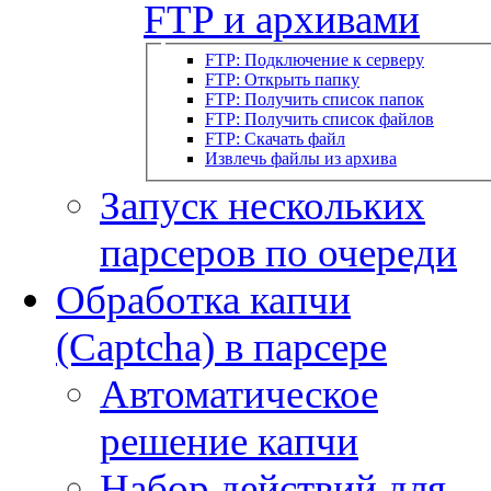
FTP и архивами
FTP: Подключение к серверу
FTP: Открыть папку
FTP: Получить список папок
FTP: Получить список файлов
FTP: Скачать файл
Извлечь файлы из архива
Запуск нескольких
парсеров по очереди
Обработка капчи
(Captcha) в парсере
Автоматическое
решение капчи
Набор действий для