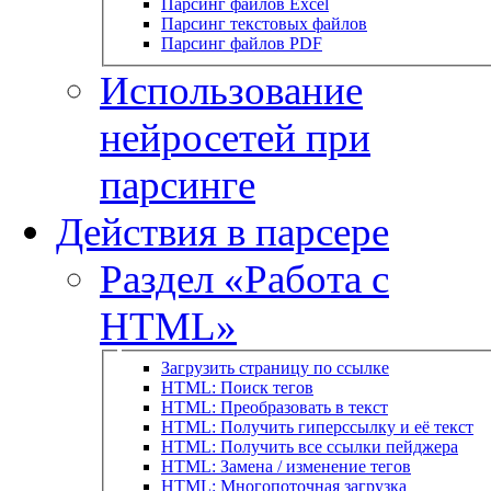
Парсинг файлов Excel
Парсинг текстовых файлов
Парсинг файлов PDF
Использование
нейросетей при
парсинге
Действия в парсере
Раздел «Работа с
HTML»
Загрузить страницу по ссылке
HTML: Поиск тегов
HTML: Преобразовать в текст
HTML: Получить гиперссылку и её текст
HTML: Получить все ссылки пейджера
HTML: Замена / изменение тегов
HTML: Многопоточная загрузка