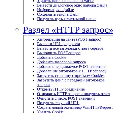
Удалить файлы в папке по маске
Вывести диалоговое окно выбора файла
Информация о файле
Сохранить текст в файл
Получить путь к системной папке
Раздел «HTTP запрос
Авторизация на сайте (POST-запрос)
Вывести URL редиректа
Вывести все заголовки ответа сервера
Выполнить POST-запрос
Добавить Cookie
Добавить заголовок запроса
Добавить передаваемое POST-значение
Добавление заголовков к HTTP запросу
Загрузить страницу с приёмом Cookies
Загрузить файл с передачей заголовков
запроса
Открыть HTTP соединение
Отправить HTTP запрос и получить ответ
Очистить список POST значений
Получить текущий URL
Создать новый экземпляр WinHTTPRequest
Удалить Cookie