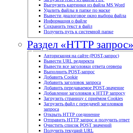
Выгрузить картинки из файла MS Word
Удалить файлы в папке по маске
Вывести диалоговое окно выбора файла
Информация о файле
Сохранить текст в файл
Получить путь к системной папке
Раздел «HTTP запрос
Авторизация на сайте (POST-запрос)
Вывести URL редиректа
Вывести все заголовки ответа сервера
Выполнить POST-запрос
Добавить Cookie
Добавить заголовок запроса
Добавить передаваемое POST-значение
Добавление заголовков к HTTP запросу
Загрузить страницу с приёмом Cookies
Загрузить файл с передачей заголовков
запроса
Открыть HTTP соединение
Отправить HTTP запрос и получить ответ
Очистить список POST значений
Получить текущий URL