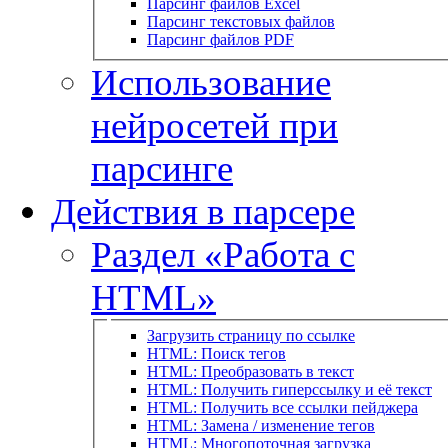
Парсинг файлов Excel
Парсинг текстовых файлов
Парсинг файлов PDF
Использование
нейросетей при
парсинге
Действия в парсере
Раздел «Работа с
HTML»
Загрузить страницу по ссылке
HTML: Поиск тегов
HTML: Преобразовать в текст
HTML: Получить гиперссылку и её текст
HTML: Получить все ссылки пейджера
HTML: Замена / изменение тегов
HTML: Многопоточная загрузка