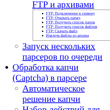
FTP и архивами
FTP: Подключение к серверу
FTP: Открыть папку
FTP: Получить список папок
FTP: Получить список файлов
FTP: Скачать файл
Извлечь файлы из архива
Запуск нескольких
парсеров по очереди
Обработка капчи
(Captcha) в парсере
Автоматическое
решение капчи
Набор действий для