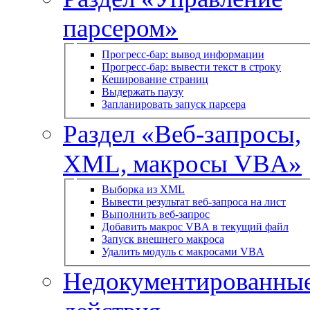
парсером»
Прогресс-бар: вывод информации
Прогресс-бар: вывести текст в строку
Кеширование страниц
Выдержать паузу
Запланировать запуск парсера
Раздел «Веб-запросы,
XML, макросы VBA»
Выборка из XML
Вывести результат веб-запроса на лист
Выполнить веб-запрос
Добавить макрос VBA в текущий файл
Запуск внешнего макроса
Удалить модуль с макросами VBA
Недокументированны