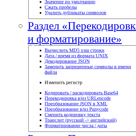
Значение по умолчанию
Сжать пробелы
Удалить дубликаты символов
Раздел «Перекодировк
и форматирование»
Вычислить MD5 хэш строки
Дата / время из формата UNIX
Декодирование JSON
Заменить запрещенные символы в имени
файла
Изменить регистр
Кодировать / раскодировать Base64
Перекодировка в/из URLencode
Преобразование JSON в XML
Преобразование в/из Punycode
Сменить кодировку текста
Транслит (русский -> английский)
Форматирование числа / даты