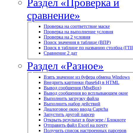
Раздел «Проверка и
сравнение»
Проверка на соответствие маске
Проверка на выполнение условия
Проверка на 2 условия
Поиск значения в таблице (ВПР)
Поиск в таблице по названию столбца (ГП
Сравнение 2 дат
Раздел «Разное»
Взять значение из буфера обмена Windows
Внедрить картинки (base64) в HTML
Вывод сообщения (MsgBox)
Вывод сообщения во всплывающем окне
Выполнить загрузку файла
Выполнить набор действий
Диалоговое окно ввода Captcha
Запустить другой парсер
Открыть результат в браузере / Блокноте
Отправить файл Excel на почту
Получить список настроенных парсеров