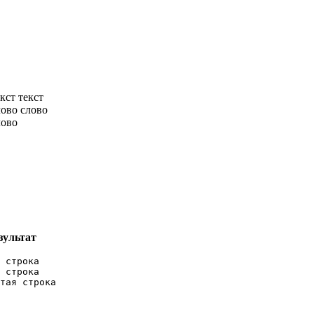
кст текст
лово слово
лово
зультат
 строка

 строка

тая строка
