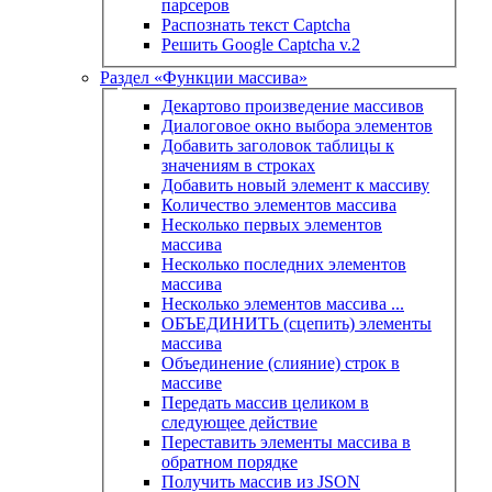
парсеров
Распознать текст Captcha
Решить Google Captcha v.2
Раздел «Функции массива»
Декартово произведение массивов
Диалоговое окно выбора элементов
Добавить заголовок таблицы к
значениям в строках
Добавить новый элемент к массиву
Количество элементов массива
Несколько первых элементов
массива
Несколько последних элементов
массива
Несколько элементов массива ...
ОБЪЕДИНИТЬ (сцепить) элементы
массива
Объединение (слияние) строк в
массиве
Передать массив целиком в
следующее действие
Переставить элементы массива в
обратном порядке
Получить массив из JSON