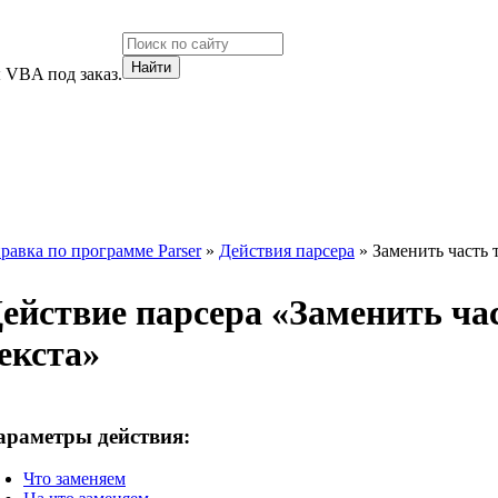
 VBA под заказ.
равка по программе Parser
»
Действия парсера
» Заменить часть 
ействие парсера «
Заменить ча
екста
»
араметры действия:
Что заменяем