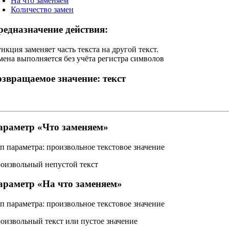
На что заменяем
Количество замен
редназначение действия:
нкция заменяет часть текста на другой текст.
мена выполняется без учёта регистра символов
озвращаемое значение:
текст
араметр «
Что заменяем
»
п параметра:
произвольное текстовое значение
оизвольный непустой текст
араметр «
На что заменяем
»
п параметра:
произвольное текстовое значение
оизвольный текст или пустое значение