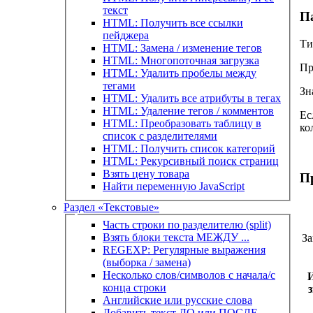
текст
П
HTML: Получить все ссылки
пейджера
Ти
HTML: Замена / изменение тегов
HTML: Многопоточная загрузка
Пр
HTML: Удалить пробелы между
тегами
Зн
HTML: Удалить все атрибуты в тегах
HTML: Удаление тегов / комментов
Ес
HTML: Преобразовать таблицу в
ко
список с разделителями
HTML: Получить список категорий
HTML: Рекурсивный поиск страниц
Взять цену товара
П
Найти переменную JavaScript
Раздел «Текстовые»
Часть строки по разделителю (split)
Взять блоки текста МЕЖДУ ...
За
REGEXP: Регулярные выражения
(выборка / замена)
Несколько слов/символов с начала/с
И
конца строки
Английские или русские слова
Добавить текст ДО или ПОСЛЕ