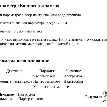
араметр «
Количество замен
»
п параметра:
выбор из списка, или ввод вручную
имеры значений параметра:
все; 1; 2; 3; 4
ачение по умолчанию:
все
ли надо выполнить не все, а только 1 или 2 замены, то укажите з
личество заменяемых вхождений искомой строки
римеры использования:
Действие
Параметр
Значение
Что заменяем
Программа
менить часть текста
На что заменяем
Надстройка
Количество замен
все
Н
сходное
Программа
Результат
«
значение
«Парсер сайтов»
са