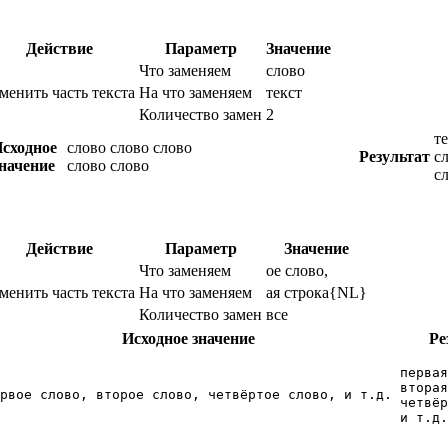
Действие
Параметр
Значение
Что заменяем
слово
менить часть текста
На что заменяем
текст
Количество замен
2
те
сходное
слово слово слово
Результат
с
начение
слово слово
с
Действие
Параметр
Значение
Что заменяем
ое слово,
менить часть текста
На что заменяем
ая строка{NL}
Количество замен
все
Исходное значение
Ре
первая
вторая
рвое слово, второе слово, четвёртое слово, и т.д.
четвёр
и т.д.