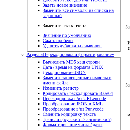
Задать новое значение
Заменить все символы из списка на
заданный
Заменить часть текста
За
Значение по умолчанию
Сжать пробелы
И
Удалить дубликаты символов
з
Раздел «Перекодировка и форматирование»
Вычислить MD5 хэш строки
Дата / время из формата UNIX
Декодирование JSON
Заменить запрещенные символы в
имени файла
За
Изменить регистр
Кодировать / раскодировать Base64
Перекодировка в/из URLencode
Преобразование JSON в XML
Преобразование в/из Punycode
Сменить кодировку текста
пе
Транслит (русский -> английский)
Форматирование числа / даты