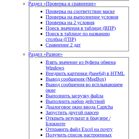
Раздел «Проверка и сравнение»
Проверка на соответствие маске
Проверка на выполнение условия
Проверка на 2 условия
Поиск значения в таблице (ВПР)
Поиск в таблице по названию
столбца (ГПР)
Сравнение 2 дат
Раздел «Разное»
Взять значение из буфера обмена
Windows
Внедрить картинки (base64) в HTML
Вывод сообщения (MsgBox)
Вывод сообщения во всплывающем
окне
Выполнить загрузку файла
Выполнить набор действий
Диалоговое окно ввода Captcha
Запустить другой парсер
Открыть результат в браузере /
Блокноте
Отправить файл Excel на почту
Получить список настроенных