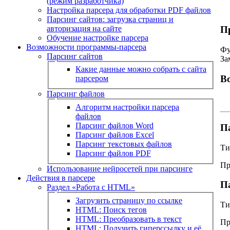
(режим разработчика)
Настройка парсера для обработки PDF файлов
Парсинг сайтов: загрузка страниц и
авторизация на сайте
П
Обучение настройке парсера
Возможности программы-парсера
Фу
Парсинг сайтов
За
Какие данные можно собрать с сайта
В
парсером
Парсинг файлов
Алгоритм настройки парсера
файлов
Парсинг файлов Word
П
Парсинг файлов Excel
Парсинг текстовых файлов
Ти
Парсинг файлов PDF
Пр
Использование нейросетей при парсинге
Действия в парсере
П
Раздел «Работа с HTML»
Загрузить страницу по ссылке
Ти
HTML: Поиск тегов
HTML: Преобразовать в текст
Пр
HTML: Получить гиперссылку и её