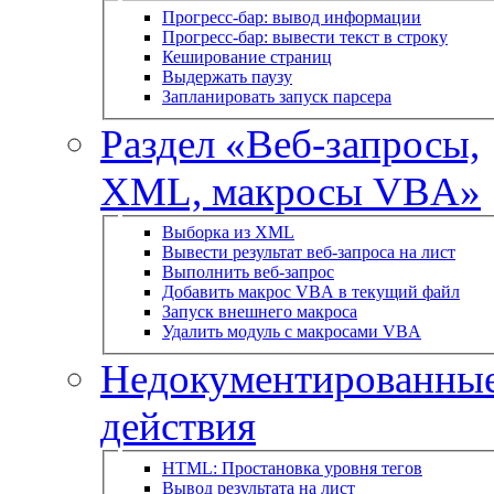
Прогресс-бар: вывод информации
Прогресс-бар: вывести текст в строку
Кеширование страниц
Выдержать паузу
Запланировать запуск парсера
Раздел «Веб-запросы,
XML, макросы VBA»
Выборка из XML
Вывести результат веб-запроса на лист
Выполнить веб-запрос
Добавить макрос VBA в текущий файл
Запуск внешнего макроса
Удалить модуль с макросами VBA
Недокументированны
действия
HTML: Простановка уровня тегов
Вывод результата на лист