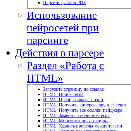
Парсинг файлов PDF
Использование
нейросетей при
парсинге
Действия в парсере
Раздел «Работа с
HTML»
Загрузить страницу по ссылке
HTML: Поиск тегов
HTML: Преобразовать в текст
HTML: Получить гиперссылку и её текст
HTML: Получить все ссылки пейджера
HTML: Замена / изменение тегов
HTML: Многопоточная загрузка
HTML: Удалить пробелы между тегами