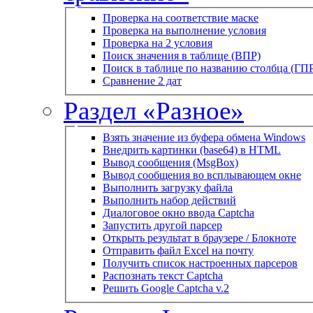
Проверка на соответствие маске
Проверка на выполнение условия
Проверка на 2 условия
Поиск значения в таблице (ВПР)
Поиск в таблице по названию столбца (ГП
Сравнение 2 дат
Раздел «Разное»
Взять значение из буфера обмена Windows
Внедрить картинки (base64) в HTML
Вывод сообщения (MsgBox)
Вывод сообщения во всплывающем окне
Выполнить загрузку файла
Выполнить набор действий
Диалоговое окно ввода Captcha
Запустить другой парсер
Открыть результат в браузере / Блокноте
Отправить файл Excel на почту
Получить список настроенных парсеров
Распознать текст Captcha
Решить Google Captcha v.2