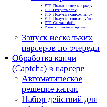
FTP: Подключение к серверу
FTP: Открыть папку
FTP: Получить список папок
FTP: Получить список файлов
FTP: Скачать файл
Извлечь файлы из архива
Запуск нескольких
парсеров по очереди
Обработка капчи
(Captcha) в парсере
Автоматическое
решение капчи
Набор действий для