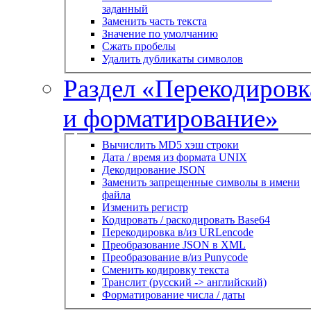
заданный
Заменить часть текста
Значение по умолчанию
Сжать пробелы
Удалить дубликаты символов
Раздел «Перекодировк
и форматирование»
Вычислить MD5 хэш строки
Дата / время из формата UNIX
Декодирование JSON
Заменить запрещенные символы в имени
файла
Изменить регистр
Кодировать / раскодировать Base64
Перекодировка в/из URLencode
Преобразование JSON в XML
Преобразование в/из Punycode
Сменить кодировку текста
Транслит (русский -> английский)
Форматирование числа / даты