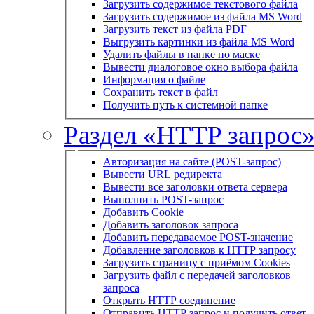
Загрузить содержимое текстового файла
Загрузить содержимое из файла MS Word
Загрузить текст из файла PDF
Выгрузить картинки из файла MS Word
Удалить файлы в папке по маске
Вывести диалоговое окно выбора файла
Информация о файле
Сохранить текст в файл
Получить путь к системной папке
Раздел «HTTP запрос
Авторизация на сайте (POST-запрос)
Вывести URL редиректа
Вывести все заголовки ответа сервера
Выполнить POST-запрос
Добавить Cookie
Добавить заголовок запроса
Добавить передаваемое POST-значение
Добавление заголовков к HTTP запросу
Загрузить страницу с приёмом Cookies
Загрузить файл с передачей заголовков
запроса
Открыть HTTP соединение
Отправить HTTP запрос и получить ответ