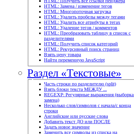
HTML: Получить все ссылки пейджера
HTML: Замена / изменение тегов
HTML: Многопоточная загрузка
HTML: Удалить пробелы между тегами
HTML: Удалить все атрибуты в тегах
HTML: Удаление тегов / комментов
HTML: Преобразовать таблицу в список с
разделителями
HTML: Получить список категорий
HTML: Рекурсивный поиск страниц
Взять цену товара
Найти переменную JavaScript
Раздел «Текстовые»
Часть строки по разделителю (split)
Взять блоки текста МЕЖДУ ...
REGEXP: Регулярные выражения (выборка 
замена)
Несколько слов/символов с начала/с конца
строки
Английские или русские слова
Добавить текст ДО или ПОСЛЕ
Задать новое значение
Заменить все символы из списка на