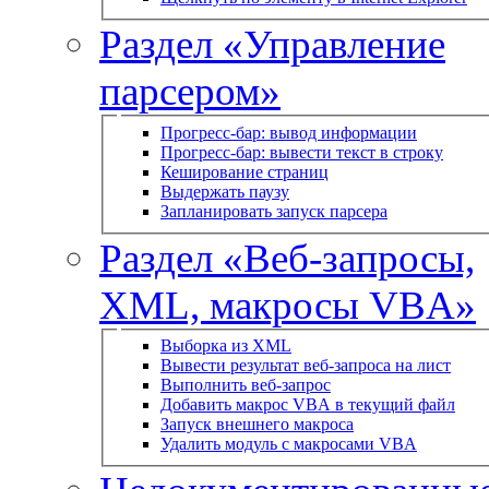
Раздел «Управление
парсером»
Прогресс-бар: вывод информации
Прогресс-бар: вывести текст в строку
Кеширование страниц
Выдержать паузу
Запланировать запуск парсера
Раздел «Веб-запросы,
XML, макросы VBA»
Выборка из XML
Вывести результат веб-запроса на лист
Выполнить веб-запрос
Добавить макрос VBA в текущий файл
Запуск внешнего макроса
Удалить модуль с макросами VBA