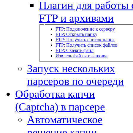
Плагин для работы 
FTP и архивами
FTP: Подключение к серверу
FTP: Открыть папку
FTP: Получить список папок
FTP: Получить список файлов
FTP: Скачать файл
Извлечь файлы из архива
Запуск нескольких
парсеров по очереди
Обработка капчи
(Captcha) в парсере
Автоматическое
решение капчи