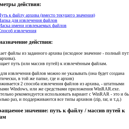
метры действия:
Путь к файлу архива (вместо текущего значения)
Папка для извлечения файлов
Маска имени извлекаемых файлов
Способ извлечения
назначение действия:
ает файлы из заданного архива (исходное значение - полный пут
архива).
щает путь (или массив путей) к извлечённым файлам.
для извлечения файлов можно не указывать (она будет создана
тически, в той же папке, где и архив)
живается 2 способа извлечения файлов из архива, - штатными
вами Windows, или же средствами приложения WinRAR.exe.
тельно рекомендуется использовать вариант с WinRAR - это и б
олько раз, и поддерживаются все типы архивов (zip, rar, и т.д.)
ращаемое значение:
путь к файлу / массив путей к
ам