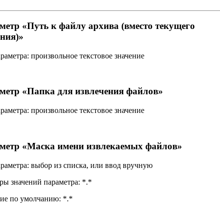
метр «
Путь к файлу архива (вместо текущего
ения)
»
араметра:
произвольное текстовое значение
метр «
Папка для извлечения файлов
»
араметра:
произвольное текстовое значение
метр «
Маска имени извлекаемых файлов
»
араметра:
выбор из списка, или ввод вручную
ры значений параметра:
*.*
ние по умолчанию:
*.*