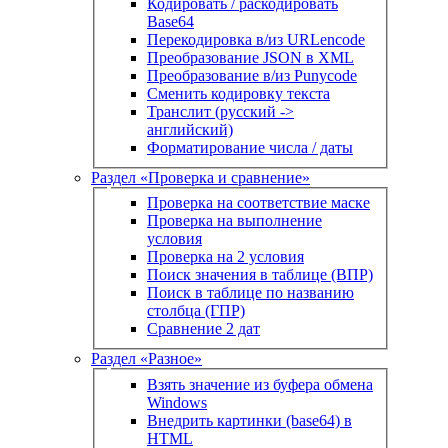
Кодировать / раскодировать
Base64
Перекодировка в/из URLencode
Преобразование JSON в XML
Преобразование в/из Punycode
Сменить кодировку текста
Транслит (русский ->
английский)
Форматирование числа / даты
Раздел «Проверка и сравнение»
Проверка на соответствие маске
Проверка на выполнение
условия
Проверка на 2 условия
Поиск значения в таблице (ВПР)
Поиск в таблице по названию
столбца (ГПР)
Сравнение 2 дат
Раздел «Разное»
Взять значение из буфера обмена
Windows
Внедрить картинки (base64) в
HTML