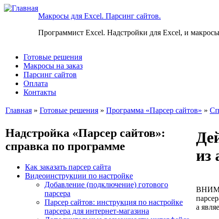
Макросы для Excel. Парсинг сайтов.
Программист Excel. Надстройки для Excel, и макросы
Готовые решения
Макросы на заказ
Парсинг сайтов
Оплата
Контакты
Главная
»
Готовые решения
»
Программа «Парсер сайтов»
»
Сп
Надстройка «Парсер сайтов»:
Дей
справка по программе
из 
Как заказать парсер сайта
Видеоинструкции по настройке
Добавление (подключение) готового
ВНИМА
парсера
парсер
Парсер сайтов: инструкция по настройке
а явля
парсера для интернет-магазина