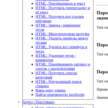
HTML: Преобразовать в текст
HTML: Получить гиперссылку и
её текст
Пара
HTML: Получить все ссылки
знач
пейджера
HTML: Замена / изменение
Тип п
тегов
HTML: Многопоточная загрузка
HTML: Удалить пробелы между
тегами
Пара
HTML: Удалить все атрибуты в
тегах
Тип п
HTML: Удаление тегов /
комментов
HTML: Преобразовать таблицу в
список с разделителями
Пара
HTML: Получить список
категорий
Тип п
HTML: Рекурсивный поиск
страниц
Приме
Взять цену товара
Найти переменную JavaScript
Значе
Раздел «Текстовые»
Часть строки по разделителю