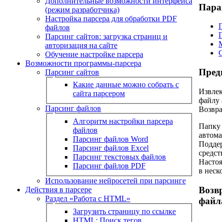
Дополнительные возможности интерфейса
Пара
(режим разработчика)
Настройка парсера для обработки PDF
файлов
Парсинг сайтов: загрузка страниц и
авторизация на сайте
Обучение настройке парсера
Возможности программы-парсера
Пред
Парсинг сайтов
Какие данные можно собрать с
Извлек
сайта парсером
файлу 
Парсинг файлов
Возвра
Алгоритм настройки парсера
Папку 
файлов
автома
Парсинг файлов Word
Поддер
Парсинг файлов Excel
средст
Парсинг текстовых файлов
Настоя
Парсинг файлов PDF
в неск
Использование нейросетей при парсинге
Возв
Действия в парсере
Раздел «Работа с HTML»
файл
Загрузить страницу по ссылке
HTML: Поиск тегов