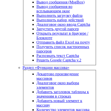
Вывод сообщения (MsgBox)
Вывод сообщения во
всплывающем окне
Выполнить загрузку файла
Выполнить набор действий
Диалоговое окно ввода Captcha
Запустить другой парсер
Открыть результат в браузере /
Блокноте
Отправить файл Excel на почту
Получить список настроенных
парсеров
Распознать текст Captcha
Решить Google Captcha v.2
Раздел «Функции массива»
Декартово произведение
массивов
Диалоговое окно выбора
элементов
Добавить заголовок таблицы к
значениям в строках
Добавить новый элемент к
массиву
Количество элементов массива