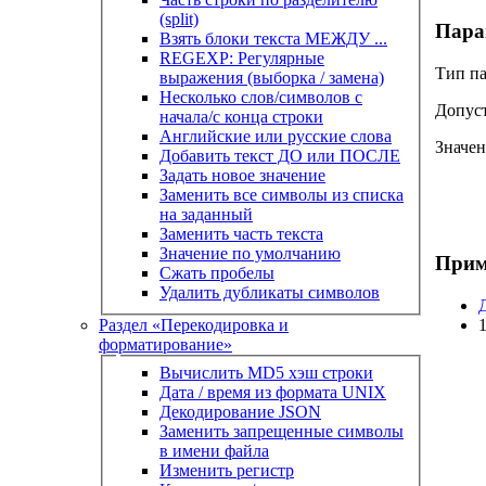
(split)
Пара
Взять блоки текста МЕЖДУ ...
REGEXP: Регулярные
Тип п
выражения (выборка / замена)
Несколько слов/символов с
Допуст
начала/с конца строки
Английские или русские слова
Значе
Добавить текст ДО или ПОСЛЕ
Задать новое значение
Заменить все символы из списка
на заданный
Заменить часть текста
Значение по умолчанию
Прим
Сжать пробелы
Удалить дубликаты символов
Раздел «Перекодировка и
форматирование»
Вычислить MD5 хэш строки
Дата / время из формата UNIX
Декодирование JSON
Заменить запрещенные символы
в имени файла
Изменить регистр