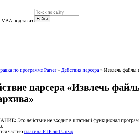
 VBA под заказ.
равка по программе Parser
»
Действия парсера
» Извлечь файлы 
ствие парсера «
Извлечь файл
архива
»
НИЕ: Это действие не входит в штатный функционал програ
а,
ется частью
плагина FTP and Unzip