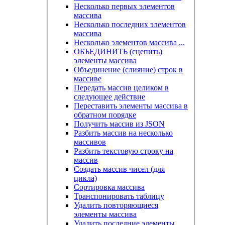
Несколько первых элементов
массива
Несколько последних элементов
массива
Несколько элементов массива ...
ОБЪЕДИНИТЬ (сцепить)
элементы массива
Объединение (слияние) строк в
массиве
Передать массив целиком в
следующее действие
Переставить элементы массива в
обратном порядке
Получить массив из JSON
Разбить массив на несколько
массивов
Разбить текстовую строку на
массив
Создать массив чисел (для
цикла)
Сортировка массива
Транспонировать таблицу
Удалить повторяющиеся
элементы массива
Удалить последние элементы