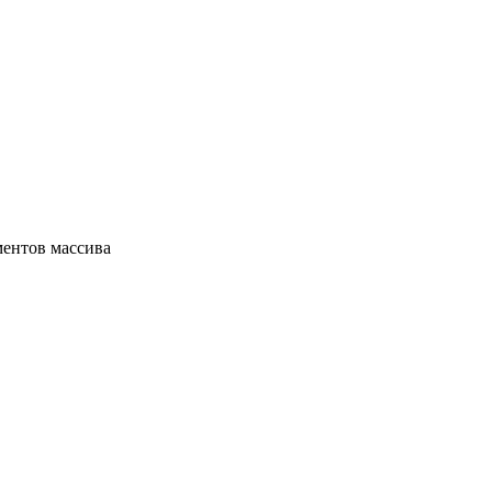
ментов массива
о