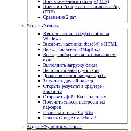
Поиск значения в таблице (ВПР)
Поиск в таблице по названию столбца
(ГПР)
Сравнение 2 дат
Раздел «Разное»
Взять значение из буфера обмена
Windows
Внедрить картинки (base64) в HTML
Вывод сообщения (MsgBox)
Вывод сообщения во всплывающем
окне
Выполнить загрузку файла
Выполнить набор действий
Диалоговое окно ввода Captcha
Запустить другой парсер
Открыть результат в браузере /
Блокноте
Отправить файл Excel на почту
Получить список настроенных
парсеров
Распознать текст Captcha
Решить Google Captcha v.2
Раздел «Функции массива»