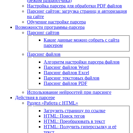
(режим разработчика)
Настройка парсера для обработки PDF файлов
Парсинг сайтов: загрузка страниц и авторизация
на сайте
Обучение настройке парсера
Возможности программы-парсера
Парсинг сайтов
Какие данные можно собрать с сайта
парсером
Парсинг файлов
Алгоритм настройки парсера файлов
Парсинг файлов Word
Парсинг файлов Excel
Парсинг текстовых файлов
Парсинг файлов PDF
Использование нейросетей при парсинге
Действия в парсере
Раздел «Работа с HTML»
Загрузить страницу по ссылке
HTML: Поиск тегов
HTML: Преобразовать в текст
HTML: Получить гиперссылку и её
текст