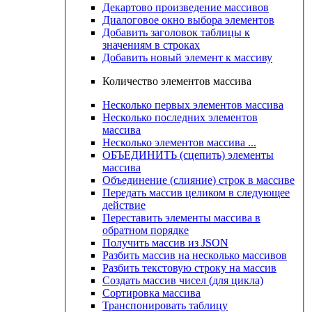
Декартово произведение массивов
Диалоговое окно выбора элементов
Добавить заголовок таблицы к
значениям в строках
Добавить новый элемент к массиву
Количество элементов массива
Несколько первых элементов массива
Несколько последних элементов
массива
Несколько элементов массива ...
ОБЪЕДИНИТЬ (сцепить) элементы
массива
Объединение (слияние) строк в массиве
Передать массив целиком в следующее
действие
Переставить элементы массива в
обратном порядке
Получить массив из JSON
Разбить массив на несколько массивов
Разбить текстовую строку на массив
Создать массив чисел (для цикла)
Сортировка массива
Транспонировать таблицу