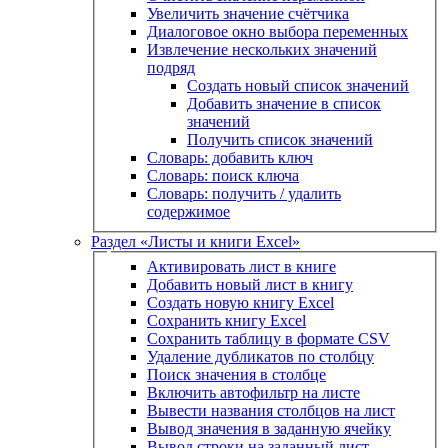
Увеличить значение счётчика
Диалоговое окно выбора переменных
Извлечение нескольких значений
подряд
Создать новый список значений
Добавить значение в список
значений
Получить список значений
Словарь: добавить ключ
Словарь: поиск ключа
Словарь: получить / удалить
содержимое
Раздел «Листы и книги Excel»
Активировать лист в книге
Добавить новый лист в книгу
Создать новую книгу Excel
Сохранить книгу Excel
Сохранить таблицу в формате CSV
Удаление дубликатов по столбцу
Поиск значения в столбце
Включить автофильтр на листе
Вывести названия столбцов на лист
Вывод значения в заданную ячейку
Вывод строки на заданный лист