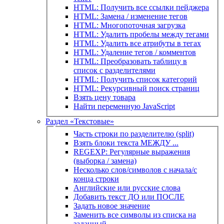
HTML: Получить все ссылки пейджера
HTML: Замена / изменение тегов
HTML: Многопоточная загрузка
HTML: Удалить пробелы между тегами
HTML: Удалить все атрибуты в тегах
HTML: Удаление тегов / комментов
HTML: Преобразовать таблицу в
список с разделителями
HTML: Получить список категорий
HTML: Рекурсивный поиск страниц
Взять цену товара
Найти переменную JavaScript
Раздел «Текстовые»
Часть строки по разделителю (split)
Взять блоки текста МЕЖДУ ...
REGEXP: Регулярные выражения
(выборка / замена)
Несколько слов/символов с начала/с
конца строки
Английские или русские слова
Добавить текст ДО или ПОСЛЕ
Задать новое значение
Заменить все символы из списка на
заданный