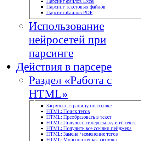
Парсинг файлов Excel
Парсинг текстовых файлов
Парсинг файлов PDF
Использование
нейросетей при
парсинге
Действия в парсере
Раздел «Работа с
HTML»
Загрузить страницу по ссылке
HTML: Поиск тегов
HTML: Преобразовать в текст
HTML: Получить гиперссылку и её текст
HTML: Получить все ссылки пейджера
HTML: Замена / изменение тегов
HTML: Многопоточная загрузка