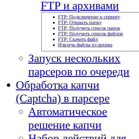
FTP и архивами
FTP: Подключение к серверу
FTP: Открыть папку
FTP: Получить список папок
FTP: Получить список файлов
FTP: Скачать файл
Извлечь файлы из архива
Запуск нескольких
парсеров по очереди
Обработка капчи
(Captcha) в парсере
Автоматическое
решение капчи
Набор действий для