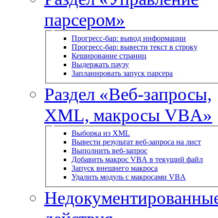
парсером»
Прогресс-бар: вывод информации
Прогресс-бар: вывести текст в строку
Кеширование страниц
Выдержать паузу
Запланировать запуск парсера
Раздел «Веб-запросы,
XML, макросы VBA»
Выборка из XML
Вывести результат веб-запроса на лист
Выполнить веб-запрос
Добавить макрос VBA в текущий файл
Запуск внешнего макроса
Удалить модуль с макросами VBA
Недокументированны