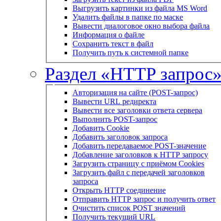
Выгрузить картинки из файла MS Word
Удалить файлы в папке по маске
Вывести диалоговое окно выбора файла
Информация о файле
Сохранить текст в файл
Получить путь к системной папке
Раздел «HTTP запрос
Авторизация на сайте (POST-запрос)
Вывести URL редиректа
Вывести все заголовки ответа сервера
Выполнить POST-запрос
Добавить Cookie
Добавить заголовок запроса
Добавить передаваемое POST-значение
Добавление заголовков к HTTP запросу
Загрузить страницу с приёмом Cookies
Загрузить файл с передачей заголовков
запроса
Открыть HTTP соединение
Отправить HTTP запрос и получить ответ
Очистить список POST значений
Получить текущий URL