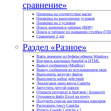
сравнение»
Проверка на соответствие маске
Проверка на выполнение условия
Проверка на 2 условия
Поиск значения в таблице (ВПР)
Поиск в таблице по названию столбца (ГП
Сравнение 2 дат
Раздел «Разное»
Взять значение из буфера обмена Windows
Внедрить картинки (base64) в HTML
Вывод сообщения (MsgBox)
Вывод сообщения во всплывающем окне
Выполнить загрузку файла
Выполнить набор действий
Диалоговое окно ввода Captcha
Запустить другой парсер
Открыть результат в браузере / Блокноте
Отправить файл Excel на почту
Получить список настроенных парсеров
Распознать текст Captcha
Решить Google Captcha v.2