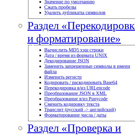
Значение по умолчанию
Сжать пробелы
Удалить дубликаты символов
Раздел «Перекодировк
и форматирование»
Вычислить MD5 хэш строки
Дата / время из формата UNIX
Декодирование JSON
Заменить запрещенные символы в имени
файла
Изменить регистр
Кодировать / раскодировать Base64
Перекодировка в/из URLencode
Преобразование JSON в XML
Преобразование в/из Punycode
Сменить кодировку текста
Транслит (русский -> английский)
Форматирование числа / даты
Раздел «Проверка и