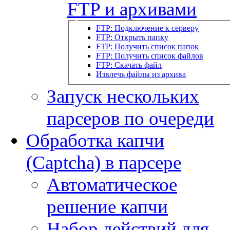
FTP и архивами
FTP: Подключение к серверу
FTP: Открыть папку
FTP: Получить список папок
FTP: Получить список файлов
FTP: Скачать файл
Извлечь файлы из архива
Запуск нескольких
парсеров по очереди
Обработка капчи
(Captcha) в парсере
Автоматическое
решение капчи
Набор действий для