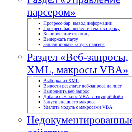
парсером»
Прогресс-бар: вывод информации
Прогресс-бар: вывести текст в строку
Кеширование страниц
Выдержать паузу
Запланировать запуск парсера
Раздел «Веб-запросы,
XML, макросы VBA»
Выборка из XML
Вывести результат веб-запроса на лист
Выполнить веб-запрос
Добавить макрос VBA в текущий файл
Запуск внешнего макроса
Удалить модуль с макросами VBA
Недокументированны