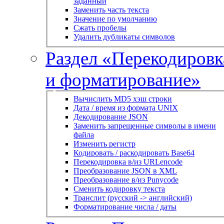
заданный
Заменить часть текста
Значение по умолчанию
Сжать пробелы
Удалить дубликаты символов
Раздел «Перекодировк
и форматирование»
Вычислить MD5 хэш строки
Дата / время из формата UNIX
Декодирование JSON
Заменить запрещенные символы в имени
файла
Изменить регистр
Кодировать / раскодировать Base64
Перекодировка в/из URLencode
Преобразование JSON в XML
Преобразование в/из Punycode
Сменить кодировку текста
Транслит (русский -> английский)
Форматирование числа / даты