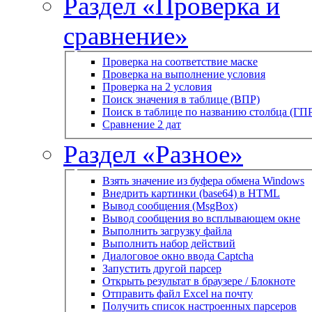
Раздел «Проверка и
сравнение»
Проверка на соответствие маске
Проверка на выполнение условия
Проверка на 2 условия
Поиск значения в таблице (ВПР)
Поиск в таблице по названию столбца (ГП
Сравнение 2 дат
Раздел «Разное»
Взять значение из буфера обмена Windows
Внедрить картинки (base64) в HTML
Вывод сообщения (MsgBox)
Вывод сообщения во всплывающем окне
Выполнить загрузку файла
Выполнить набор действий
Диалоговое окно ввода Captcha
Запустить другой парсер
Открыть результат в браузере / Блокноте
Отправить файл Excel на почту
Получить список настроенных парсеров