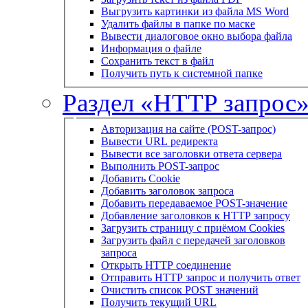
Выгрузить картинки из файла MS Word
Удалить файлы в папке по маске
Вывести диалоговое окно выбора файла
Информация о файле
Сохранить текст в файл
Получить путь к системной папке
Раздел «HTTP запрос
Авторизация на сайте (POST-запрос)
Вывести URL редиректа
Вывести все заголовки ответа сервера
Выполнить POST-запрос
Добавить Cookie
Добавить заголовок запроса
Добавить передаваемое POST-значение
Добавление заголовков к HTTP запросу
Загрузить страницу с приёмом Cookies
Загрузить файл с передачей заголовков
запроса
Открыть HTTP соединение
Отправить HTTP запрос и получить ответ
Очистить список POST значений
Получить текущий URL