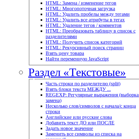
HTML: Замена / изменение тегов
HTML: Многопоточная загрузка
HTML: Удалить пробелы между тегами
HTML: Удалить все атрибуты в тегах
HTML: Удаление тегов / комментов
HTML: Преобразовать таблицу в список с
разделителями
HTML: Получить список категорий
HTML: Рекурсивный поиск страниц
Взять цену товара
Найти переменную JavaScript
Раздел «Текстовые»
Часть строки по разделителю (split)
Взять блоки текста МЕЖДУ ...
REGEXP: Регулярные выражения (выборка 
замена)
Несколько слов/символов с начала/с конца
строки
Английские или русские слова
Добавить текст ДО или ПОСЛЕ
Задать новое значение
Заменить все символы из списка на