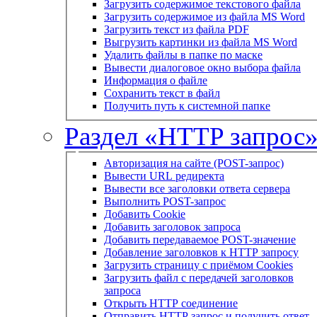
Загрузить содержимое текстового файла
Загрузить содержимое из файла MS Word
Загрузить текст из файла PDF
Выгрузить картинки из файла MS Word
Удалить файлы в папке по маске
Вывести диалоговое окно выбора файла
Информация о файле
Сохранить текст в файл
Получить путь к системной папке
Раздел «HTTP запрос
Авторизация на сайте (POST-запрос)
Вывести URL редиректа
Вывести все заголовки ответа сервера
Выполнить POST-запрос
Добавить Cookie
Добавить заголовок запроса
Добавить передаваемое POST-значение
Добавление заголовков к HTTP запросу
Загрузить страницу с приёмом Cookies
Загрузить файл с передачей заголовков
запроса
Открыть HTTP соединение
Отправить HTTP запрос и получить ответ