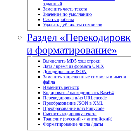
заданный
Заменить часть текста
Значение по умолчанию
Сжать пробелы
Удалить дубликаты символов
Раздел «Перекодировк
и форматирование»
Вычислить MD5 хэш строки
Дата / время из формата UNIX
Декодирование JSON
Заменить запрещенные символы в имени
файла
Изменить регистр
Кодировать / раскодировать Base64
Перекодировка в/из URLencode
Преобразование JSON в XML
Преобразование в/из Punycode
Сменить кодировку текста
Транслит (русский -> английский)
Форматирование числа / даты