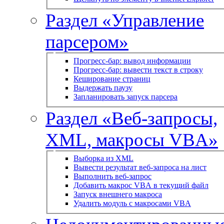
Раздел «Управление
парсером»
Прогресс-бар: вывод информации
Прогресс-бар: вывести текст в строку
Кеширование страниц
Выдержать паузу
Запланировать запуск парсера
Раздел «Веб-запросы,
XML, макросы VBA»
Выборка из XML
Вывести результат веб-запроса на лист
Выполнить веб-запрос
Добавить макрос VBA в текущий файл
Запуск внешнего макроса
Удалить модуль с макросами VBA