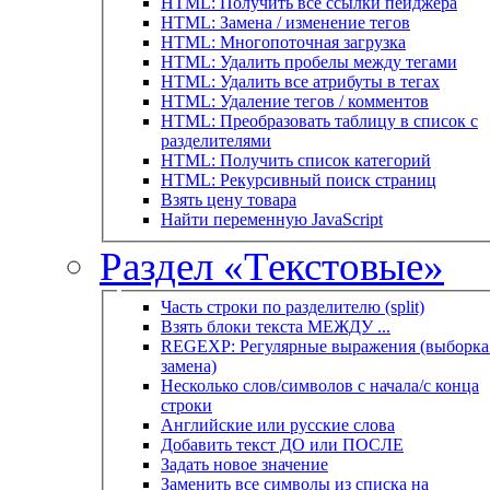
HTML: Получить все ссылки пейджера
HTML: Замена / изменение тегов
HTML: Многопоточная загрузка
HTML: Удалить пробелы между тегами
HTML: Удалить все атрибуты в тегах
HTML: Удаление тегов / комментов
HTML: Преобразовать таблицу в список с
разделителями
HTML: Получить список категорий
HTML: Рекурсивный поиск страниц
Взять цену товара
Найти переменную JavaScript
Раздел «Текстовые»
Часть строки по разделителю (split)
Взять блоки текста МЕЖДУ ...
REGEXP: Регулярные выражения (выборка 
замена)
Несколько слов/символов с начала/с конца
строки
Английские или русские слова
Добавить текст ДО или ПОСЛЕ
Задать новое значение
Заменить все символы из списка на