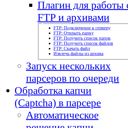
Плагин для работы 
FTP и архивами
FTP: Подключение к серверу
FTP: Открыть папку
FTP: Получить список папок
FTP: Получить список файлов
FTP: Скачать файл
Извлечь файлы из архива
Запуск нескольких
парсеров по очереди
Обработка капчи
(Captcha) в парсере
Автоматическое
решение капчи