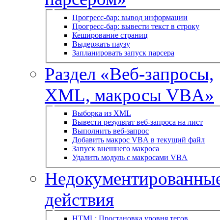
Прогресс-бар: вывод информации
Прогресс-бар: вывести текст в строку
Кеширование страниц
Выдержать паузу
Запланировать запуск парсера
Раздел «Веб-запросы,
XML, макросы VBA»
Выборка из XML
Вывести результат веб-запроса на лист
Выполнить веб-запрос
Добавить макрос VBA в текущий файл
Запуск внешнего макроса
Удалить модуль с макросами VBA
Недокументированны
действия
HTML: Простановка уровня тегов