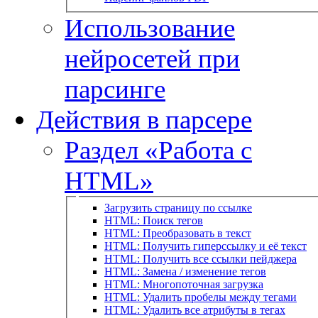
Использование
нейросетей при
парсинге
Действия в парсере
Раздел «Работа с
HTML»
Загрузить страницу по ссылке
HTML: Поиск тегов
HTML: Преобразовать в текст
HTML: Получить гиперссылку и её текст
HTML: Получить все ссылки пейджера
HTML: Замена / изменение тегов
HTML: Многопоточная загрузка
HTML: Удалить пробелы между тегами
HTML: Удалить все атрибуты в тегах