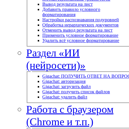
Вывод результата на лист
Добавить правило условного
форматирования
Настройки распознавания подуровней
Обработка иерархических документов
Отменить вывод результата на лист
Применить условное форматирование
Удалить всё условное форматирование
Раздел «ИИ
(нейросети)»
Gigachat: ПОЛУЧИТЬ ОТВЕТ НА ВОПРО
Gigachat: авторизация
Gigachat: загрузить файл
Gigachat: получить список файлов
Gigachat: удалить файл
Работа с браузером
(Chrome и т.п.)