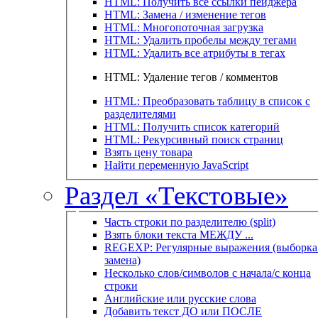
HTML: Получить все ссылки пейджера
HTML: Замена / изменение тегов
HTML: Многопоточная загрузка
HTML: Удалить пробелы между тегами
HTML: Удалить все атрибуты в тегах
HTML: Удаление тегов / комментов
HTML: Преобразовать таблицу в список с
разделителями
HTML: Получить список категорий
HTML: Рекурсивный поиск страниц
Взять цену товара
Найти переменную JavaScript
Раздел «Текстовые»
Часть строки по разделителю (split)
Взять блоки текста МЕЖДУ ...
REGEXP: Регулярные выражения (выборка 
замена)
Несколько слов/символов с начала/с конца
строки
Английские или русские слова
Добавить текст ДО или ПОСЛЕ