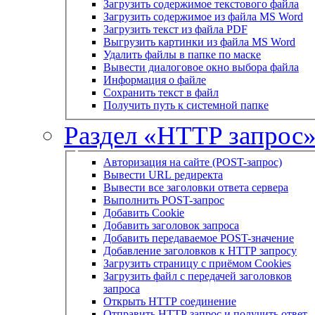
Загрузить содержимое текстового файла
Загрузить содержимое из файла MS Word
Загрузить текст из файла PDF
Выгрузить картинки из файла MS Word
Удалить файлы в папке по маске
Вывести диалоговое окно выбора файла
Информация о файле
Сохранить текст в файл
Получить путь к системной папке
Раздел «HTTP запрос
Авторизация на сайте (POST-запрос)
Вывести URL редиректа
Вывести все заголовки ответа сервера
Выполнить POST-запрос
Добавить Cookie
Добавить заголовок запроса
Добавить передаваемое POST-значение
Добавление заголовков к HTTP запросу
Загрузить страницу с приёмом Cookies
Загрузить файл с передачей заголовков
запроса
Открыть HTTP соединение
Отправить HTTP запрос и получить ответ