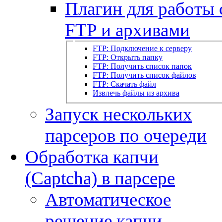
Плагин для работы 
FTP и архивами
FTP: Подключение к серверу
FTP: Открыть папку
FTP: Получить список папок
FTP: Получить список файлов
FTP: Скачать файл
Извлечь файлы из архива
Запуск нескольких
парсеров по очереди
Обработка капчи
(Captcha) в парсере
Автоматическое
решение капчи