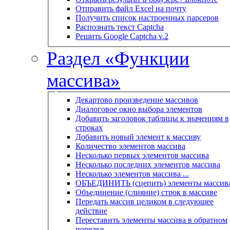
Отправить файл Excel на почту
Получить список настроенных парсеров
Распознать текст Captcha
Решить Google Captcha v.2
Раздел «Функции
массива»
Декартово произведение массивов
Диалоговое окно выбора элементов
Добавить заголовок таблицы к значениям в
строках
Добавить новый элемент к массиву
Количество элементов массива
Несколько первых элементов массива
Несколько последних элементов массива
Несколько элементов массива ...
ОБЪЕДИНИТЬ (сцепить) элементы массив
Объединение (слияние) строк в массиве
Передать массив целиком в следующее
действие
Переставить элементы массива в обратном
порядке