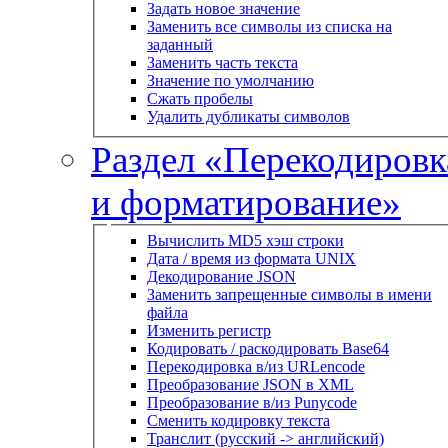
Задать новое значение
Заменить все символы из списка на
заданный
Заменить часть текста
Значение по умолчанию
Сжать пробелы
Удалить дубликаты символов
Раздел «Перекодировк
и форматирование»
Вычислить MD5 хэш строки
Дата / время из формата UNIX
Декодирование JSON
Заменить запрещенные символы в имени
файла
Изменить регистр
Кодировать / раскодировать Base64
Перекодировка в/из URLencode
Преобразование JSON в XML
Преобразование в/из Punycode
Сменить кодировку текста
Транслит (русский -> английский)