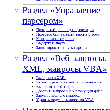
Раздел «Управление
парсером»
Прогресс-бар: вывод информации
Прогресс-бар: вывести текст в строку
Кеширование страниц
Выдержать паузу
Запланировать запуск парсера
Раздел «Веб-запросы,
XML, макросы VBA»
Выборка из XML
Вывести результат веб-запроса на лист
Выполнить веб-запрос
Добавить макрос VBA в текущий файл
Запуск внешнего макроса
Удалить модуль с макросами VBA