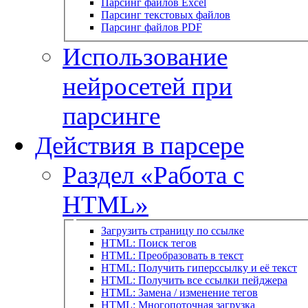
Парсинг файлов Excel
Парсинг текстовых файлов
Парсинг файлов PDF
Использование
нейросетей при
парсинге
Действия в парсере
Раздел «Работа с
HTML»
Загрузить страницу по ссылке
HTML: Поиск тегов
HTML: Преобразовать в текст
HTML: Получить гиперссылку и её текст
HTML: Получить все ссылки пейджера
HTML: Замена / изменение тегов
HTML: Многопоточная загрузка