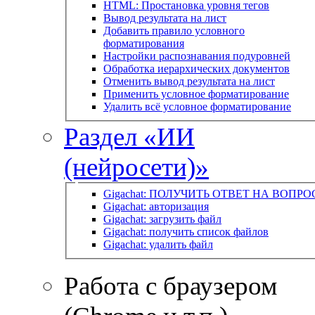
HTML: Простановка уровня тегов
Вывод результата на лист
Добавить правило условного
форматирования
Настройки распознавания подуровней
Обработка иерархических документов
Отменить вывод результата на лист
Применить условное форматирование
Удалить всё условное форматирование
Раздел «ИИ
(нейросети)»
Gigachat: ПОЛУЧИТЬ ОТВЕТ НА ВОПРО
Gigachat: авторизация
Gigachat: загрузить файл
Gigachat: получить список файлов
Gigachat: удалить файл
Работа с браузером