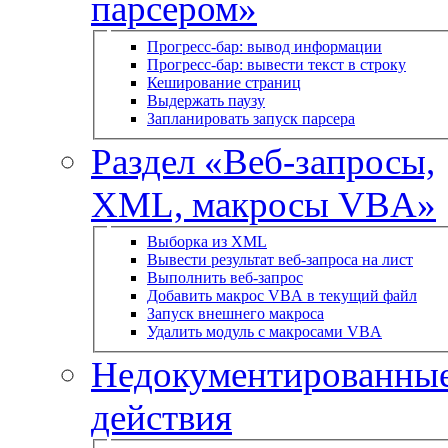
парсером»
Прогресс-бар: вывод информации
Прогресс-бар: вывести текст в строку
Кеширование страниц
Выдержать паузу
Запланировать запуск парсера
Раздел «Веб-запросы,
XML, макросы VBA»
Выборка из XML
Вывести результат веб-запроса на лист
Выполнить веб-запрос
Добавить макрос VBA в текущий файл
Запуск внешнего макроса
Удалить модуль с макросами VBA
Недокументированны
действия