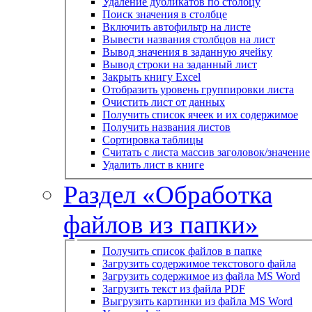
Удаление дубликатов по столбцу
Поиск значения в столбце
Включить автофильтр на листе
Вывести названия столбцов на лист
Вывод значения в заданную ячейку
Вывод строки на заданный лист
Закрыть книгу Excel
Отобразить уровень группировки листа
Очистить лист от данных
Получить список ячеек и их содержимое
Получить названия листов
Сортировка таблицы
Считать с листа массив заголовок/значение
Удалить лист в книге
Раздел «Обработка
файлов из папки»
Получить список файлов в папке
Загрузить содержимое текстового файла
Загрузить содержимое из файла MS Word
Загрузить текст из файла PDF
Выгрузить картинки из файла MS Word