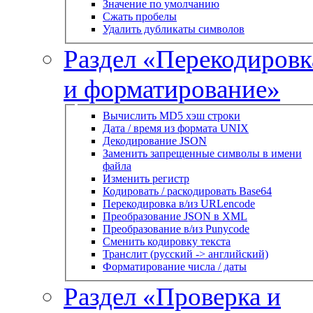
Значение по умолчанию
Сжать пробелы
Удалить дубликаты символов
Раздел «Перекодировк
и форматирование»
Вычислить MD5 хэш строки
Дата / время из формата UNIX
Декодирование JSON
Заменить запрещенные символы в имени
файла
Изменить регистр
Кодировать / раскодировать Base64
Перекодировка в/из URLencode
Преобразование JSON в XML
Преобразование в/из Punycode
Сменить кодировку текста
Транслит (русский -> английский)
Форматирование числа / даты
Раздел «Проверка и