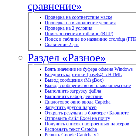
сравнение»
Проверка на соответствие маске
Проверка на выполнение условия
Проверка на 2 условия
Поиск значения в таблице (ВПР)
Поиск в таблице по названию столбца (ГП
Сравнение 2 дат
Раздел «Разное»
Взять значение из буфера обмена Windows
Внедрить картинки (base64) в HTML
Вывод сообщения (MsgBox)
Вывод сообщения во всплывающем окне
Выполнить загрузку файла
Выполнить набор действий
Диалоговое окно ввода Captcha
Запустить другой парсер
Открыть результат в браузере / Блокноте
Отправить файл Excel на почту
Получить список настроенных парсеров
Распознать текст Captcha
Решить Google Captcha v.2