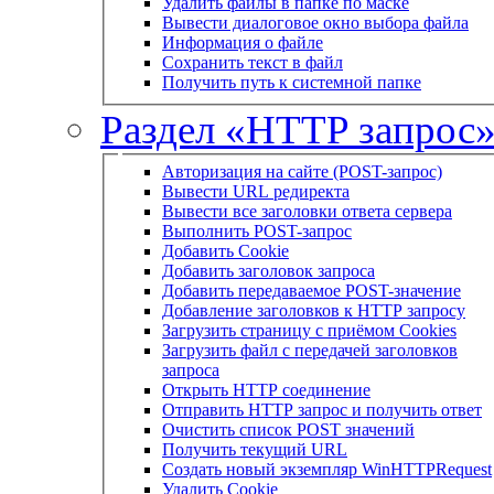
Удалить файлы в папке по маске
Вывести диалоговое окно выбора файла
Информация о файле
Сохранить текст в файл
Получить путь к системной папке
Раздел «HTTP запрос
Авторизация на сайте (POST-запрос)
Вывести URL редиректа
Вывести все заголовки ответа сервера
Выполнить POST-запрос
Добавить Cookie
Добавить заголовок запроса
Добавить передаваемое POST-значение
Добавление заголовков к HTTP запросу
Загрузить страницу с приёмом Cookies
Загрузить файл с передачей заголовков
запроса
Открыть HTTP соединение
Отправить HTTP запрос и получить ответ
Очистить список POST значений
Получить текущий URL
Создать новый экземпляр WinHTTPRequest
Удалить Cookie