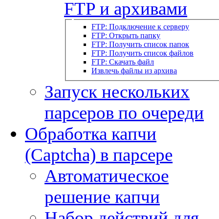
FTP и архивами
FTP: Подключение к серверу
FTP: Открыть папку
FTP: Получить список папок
FTP: Получить список файлов
FTP: Скачать файл
Извлечь файлы из архива
Запуск нескольких
парсеров по очереди
Обработка капчи
(Captcha) в парсере
Автоматическое
решение капчи
Набор действий для