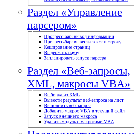
Раздел «Управление
парсером»
Прогресс-бар: вывод информации
Прогресс-бар: вывести текст в строку
Кеширование страниц
Выдержать паузу
Запланировать запуск парсера
Раздел «Веб-запросы,
XML, макросы VBA»
Выборка из XML
Вывести результат веб-запроса на лист
Выполнить веб-запрос
Добавить макрос VBA в текущий файл
Запуск внешнего макроса
Удалить модуль с макросами VBA