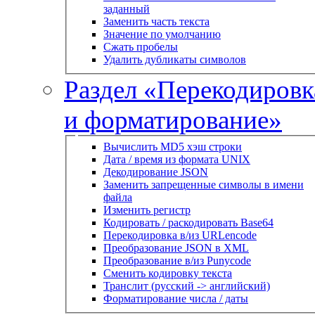
заданный
Заменить часть текста
Значение по умолчанию
Сжать пробелы
Удалить дубликаты символов
Раздел «Перекодировк
и форматирование»
Вычислить MD5 хэш строки
Дата / время из формата UNIX
Декодирование JSON
Заменить запрещенные символы в имени
файла
Изменить регистр
Кодировать / раскодировать Base64
Перекодировка в/из URLencode
Преобразование JSON в XML
Преобразование в/из Punycode
Сменить кодировку текста
Транслит (русский -> английский)
Форматирование числа / даты