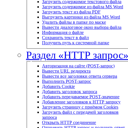
Загрузить содержимое текстового файла
Загрузить содержимое из файла MS Word
Загрузить текст из файла PDF
Выгрузить картинки из файла MS Word
Удалить файлы в папке по маске
Вывести диалоговое окно выбора файла
Информация о файле
Сохранить текст в файл
Получить путь к системной папке
Раздел «HTTP запрос
Авторизация на сайте (POST-запрос)
Вывести URL редиректа
Вывести все заголовки ответа сервера
Выполнить POST-запрос
Добавить Cookie
Добавить заголовок запроса
Добавить передаваемое POST-значение
Добавление заголовков к HTTP запросу
Загрузить страницу с приёмом Cookies
Загрузить файл с передачей заголовков
запроса
Открыть HTTP соединение
Отправить HTTP запрос и получить ответ