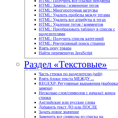
HTML: Получить все ссылки пейджера
HTML: Замена / изменение тегов
HTML: Многопоточная загрузка
HTML: Удалить пробелы между тегами
HTML: Удалить все атрибуты в тегах
HTML: Удаление тегов / комментов
HTML: Преобразовать таблицу в список с
разделителями
HTML: Получить список категорий
HTML: Рекурсивный поиск страниц
Взять цену товара
Найти переменную JavaScript
Раздел «Текстовые»
Часть строки по разделителю (split)
Взять блоки текста МЕЖДУ ...
REGEXP: Регулярные выражения (выборка 
замена)
Несколько слов/символов с начала/с конца
строки
Английские или русские слова
Добавить текст ДО или ПОСЛЕ
Задать новое значение
Заменить все символы из списка на