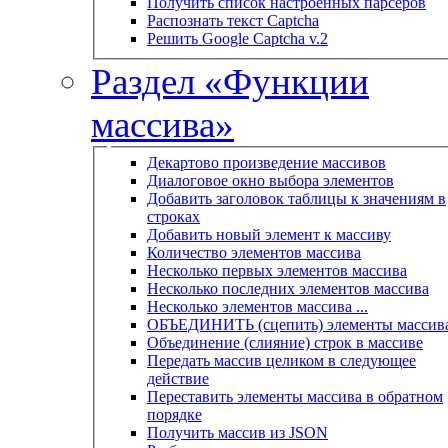
Получить список настроенных парсеров
Распознать текст Captcha
Решить Google Captcha v.2
Раздел «Функции
массива»
Декартово произведение массивов
Диалоговое окно выбора элементов
Добавить заголовок таблицы к значениям в
строках
Добавить новый элемент к массиву
Количество элементов массива
Несколько первых элементов массива
Несколько последних элементов массива
Несколько элементов массива ...
ОБЪЕДИНИТЬ (сцепить) элементы массив
Объединение (слияние) строк в массиве
Передать массив целиком в следующее
действие
Переставить элементы массива в обратном
порядке
Получить массив из JSON