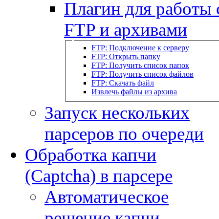
Плагин для работы 
FTP и архивами
FTP: Подключение к серверу
FTP: Открыть папку
FTP: Получить список папок
FTP: Получить список файлов
FTP: Скачать файл
Извлечь файлы из архива
Запуск нескольких
парсеров по очереди
Обработка капчи
(Captcha) в парсере
Автоматическое
решение капчи