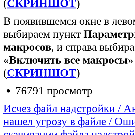
(
СКРИНШОТ
)
В появившемся окне в лево
выбираем пункт
Парамет
макросов
, и справа выбир
«
Включить все макросы
»
(
СКРИНШОТ
)
76791 просмотр
Исчез файл надстройки / А
нашел угрозу в файле / Ош
скачивании файла надстро