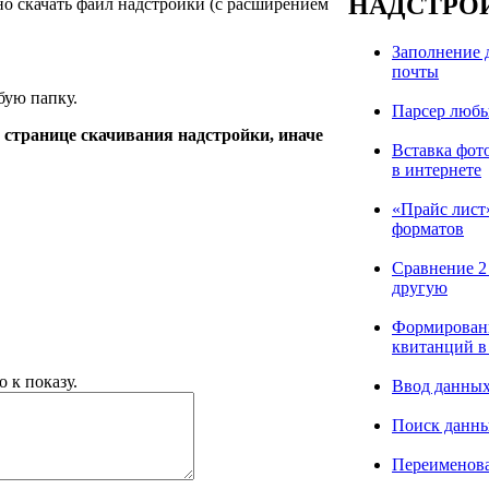
НАДСТРОЙ
но скачать файл надстройки (с расширением
Заполнение 
почты
бую папку.
Парсер любых
 странице скачивания надстройки, иначе
Вставка фото
в интернете
«Прайс лист»
форматов
Сравнение 2 
другую
Формировани
квитанций в
 к показу.
Ввод данных
Поиск данны
Переименова